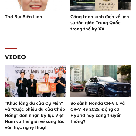
Thơ Bùi Biên Linh
Công trình kinh điển về lịch
sử tôn giáo Trung Quốc
trong thế kỷ XX
VIDEO
"Khúc lãng du của Cụ Mén"
So sánh Honda CR-V L và
và "Cuộc phiêu du của Chép
CR-V RS 2025: Động cơ
Hồng" đón nhận kỷ lục Việt
Hybrid hay xăng truyền
Nam và thế giới về sáng tác
thống?
văn học nghệ thuật