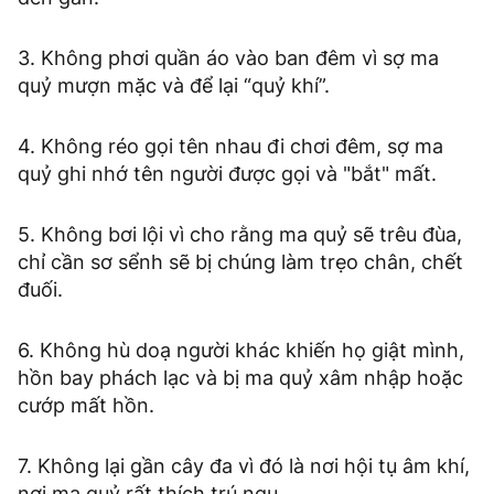
3. Không phơi quần áo vào ban đêm vì sợ ma
quỷ mượn mặc và để lại “quỷ khí”.
4. Không réo gọi tên nhau đi chơi đêm, sợ ma
quỷ ghi nhớ tên người được gọi và "bắt" mất.
5. Không bơi lội vì cho rằng ma quỷ sẽ trêu đùa,
chỉ cần sơ sểnh sẽ bị chúng làm trẹo chân, chết
đuối.
6. Không hù doạ người khác khiến họ giật mình,
hồn bay phách lạc và bị ma quỷ xâm nhập hoặc
cướp mất hồn.
7. Không lại gần cây đa vì đó là nơi hội tụ âm khí,
nơi ma quỷ rất thích trú ngụ.