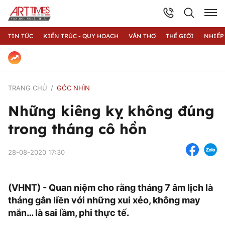
TIN TỨC
KIẾN TRÚC - QUY HOẠCH
VĂN THƠ
THẾ GIỚI
NHIẾP
TRANG CHỦ
GÓC NHÌN
Những kiêng kỵ không đúng
trong tháng cô hồn
28-08-2020 17:30
(VHNT) - Quan niệm cho rằng tháng 7 âm lịch là
tháng gắn liền với những xui xẻo, không may
mắn… là sai lầm, phi thực tế.