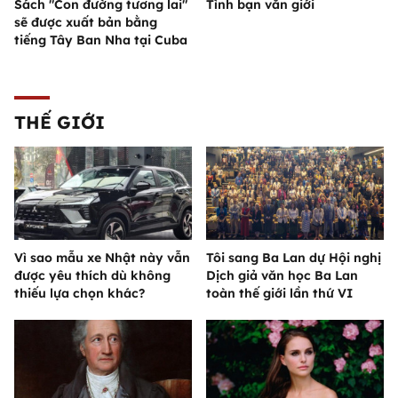
Sách "Con đường tương lai"
Tình bạn văn giới
sẽ được xuất bản bằng
tiếng Tây Ban Nha tại Cuba
THẾ GIỚI
Vì sao mẫu xe Nhật này vẫn
Tôi sang Ba Lan dự Hội nghị
được yêu thích dù không
Dịch giả văn học Ba Lan
thiếu lựa chọn khác?
toàn thế giới lần thứ VI