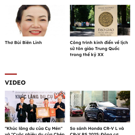
Thơ Bùi Biên Linh
Công trình kinh điển về lịch
sử tôn giáo Trung Quốc
trong thế kỷ XX
VIDEO
"Khúc lãng du của Cụ Mén"
So sánh Honda CR-V L và
và "Cuộc phiêu du của Chép
CR-V RS 2025: Động cơ