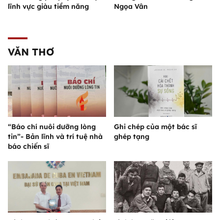
lĩnh vực giàu tiềm năng
Ngọa Vân
VĂN THƠ
“Báo chí nuôi dưỡng lòng
Ghi chép của một bác sĩ
tin”- Bản lĩnh và trí tuệ nhà
ghép tạng
báo chiến sĩ