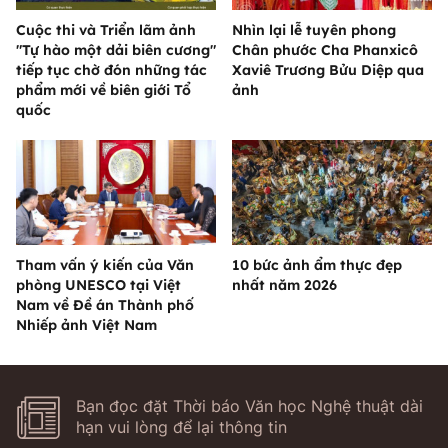
Cuộc thi và Triển lãm ảnh
Nhìn lại lễ tuyên phong
"Tự hào một dải biên cương"
Chân phước Cha Phanxicô
tiếp tục chờ đón những tác
Xaviê Trương Bửu Diệp qua
phẩm mới về biên giới Tổ
ảnh
quốc
Tham vấn ý kiến của Văn
10 bức ảnh ẩm thực đẹp
phòng UNESCO tại Việt
nhất năm 2026
Nam về Đề án Thành phố
Nhiếp ảnh Việt Nam
Bạn đọc đặt Thời báo Văn học Nghệ thuật dài
hạn vui lòng để lại thông tin