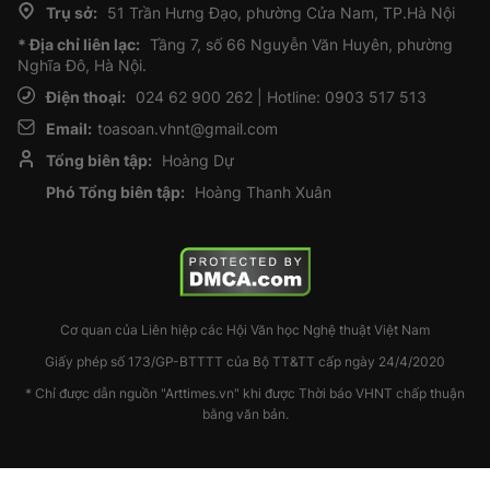
Trụ sở:
51 Trần Hưng Đạo, phường Cửa Nam, TP.Hà Nội
* Địa chỉ liên lạc:
Tầng 7, số 66 Nguyễn Văn Huyên, phường
Nghĩa Đô, Hà Nội.
Điện thoại:
024 62 900 262 | Hotline: 0903 517 513
Email:
toasoan.vhnt@gmail.com
Tổng biên tập:
Hoàng Dự
Phó Tổng biên tập:
Hoàng Thanh Xuân
Cơ quan của Liên hiệp các Hội Văn học Nghệ thuật Việt Nam
Giấy phép số 173/GP-BTTTT của Bộ TT&TT cấp ngày 24/4/2020
* Chỉ được dẫn nguồn "Arttimes.vn" khi được Thời báo VHNT chấp thuận
bằng văn bản.