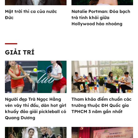
Mặt trời thi ca của nước
Natalie Portman: Đóa bạch
Đức
trà tinh khôi giữa
Hollywood hào nhoáng
GIẢI TRÍ
Người đẹp Trà Ngọc Hằng
Tham khảo điểm chuẩn các
vén váy thi đấu, dàn hot girl
trường thuộc ĐH Quốc gia
khuấy đảo giải pickleball có
TPHCM 3 năm gần nhất
Quang Dương