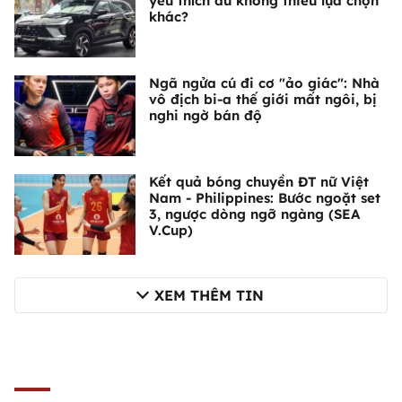
yêu thích dù không thiếu lựa chọn
khác?
Ngã ngửa cú đi cơ "ảo giác": Nhà
vô địch bi-a thế giới mất ngôi, bị
nghi ngờ bán độ
Kết quả bóng chuyền ĐT nữ Việt
Nam - Philippines: Bước ngoặt set
3, ngược dòng ngỡ ngàng (SEA
V.Cup)
XEM THÊM TIN