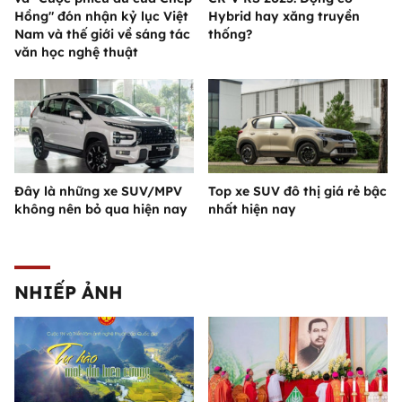
Hồng" đón nhận kỷ lục Việt
Hybrid hay xăng truyền
Nam và thế giới về sáng tác
thống?
văn học nghệ thuật
Đây là những xe SUV/MPV
Top xe SUV đô thị giá rẻ bậc
không nên bỏ qua hiện nay
nhất hiện nay
NHIẾP ẢNH