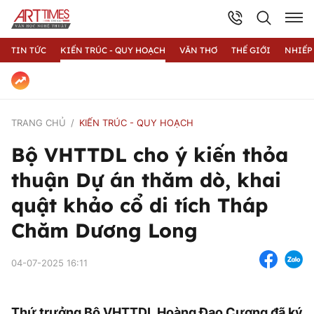
TIN TỨC
KIẾN TRÚC - QUY HOẠCH
VĂN THƠ
THẾ GIỚI
NHIẾP
TRANG CHỦ
KIẾN TRÚC - QUY HOẠCH
Bộ VHTTDL cho ý kiến thỏa
thuận Dự án thăm dò, khai
quật khảo cổ di tích Tháp
Chăm Dương Long
04-07-2025 16:11
Thứ trưởng Bộ VHTTDL Hoàng Đạo Cương đã ký