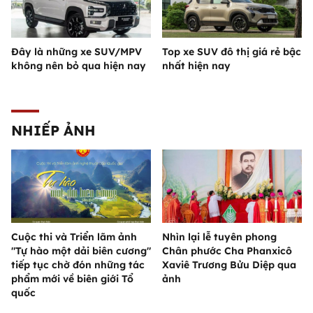
Đây là những xe SUV/MPV
Top xe SUV đô thị giá rẻ bậc
không nên bỏ qua hiện nay
nhất hiện nay
NHIẾP ẢNH
Cuộc thi và Triển lãm ảnh
Nhìn lại lễ tuyên phong
"Tự hào một dải biên cương"
Chân phước Cha Phanxicô
tiếp tục chờ đón những tác
Xaviê Trương Bửu Diệp qua
phẩm mới về biên giới Tổ
ảnh
quốc