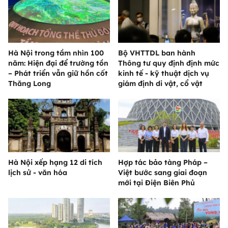
Hà Nội trong tầm nhìn 100
Bộ VHTTDL ban hành
năm: Hiện đại để trường tồn
Thông tư quy định định mức
– Phát triển vẫn giữ hồn cốt
kinh tế - kỹ thuật dịch vụ
Thăng Long
giám định di vật, cổ vật
Hà Nội xếp hạng 12 di tích
Hợp tác bảo tàng Pháp –
lịch sử - văn hóa
Việt bước sang giai đoạn
mới tại Điện Biên Phủ