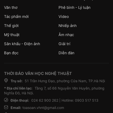
Văn thơ
Phê bình - Lý luận
Tác phẩm mới
Video
Thế giới
Nhiếp ảnh
Mỹ thuật
Âm nhạc
Sân khấu - Điện ảnh
Giải trí
Bạn đọc
Diễn đàn
THỜI BÁO VĂN HỌC NGHỆ THUẬT
Trụ sở:
51 Trần Hưng Đạo, phường Cửa Nam, TP.Hà Nội
* Địa chỉ liên lạc:
Tầng 7, số 66 Nguyễn Văn Huyên, phường
Nghĩa Đô, Hà Nội.
Điện thoại:
024 62 900 262 | Hotline: 0903 517 513
Email:
toasoan.vhnt@gmail.com