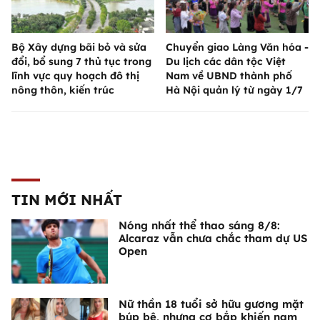
Bộ Xây dựng bãi bỏ và sửa
Chuyển giao Làng Văn hóa -
đổi, bổ sung 7 thủ tục trong
Du lịch các dân tộc Việt
lĩnh vực quy hoạch đô thị
Nam về UBND thành phố
nông thôn, kiến trúc
Hà Nội quản lý từ ngày 1/7
TIN MỚI NHẤT
Nóng nhất thể thao sáng 8/8:
Alcaraz vẫn chưa chắc tham dự US
Open
Nữ thần 18 tuổi sở hữu gương mặt
búp bê, nhưng cơ bắp khiến nam