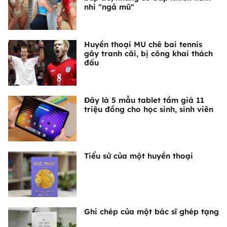
nhi "ngả mũ"
Huyền thoại MU chê bai tennis
gây tranh cãi, bị công khai thách
đấu
Đây là 5 mẫu tablet tầm giá 11
triệu đồng cho học sinh, sinh viên
Tiểu sử của một huyền thoại
Ghi chép của một bác sĩ ghép tạng