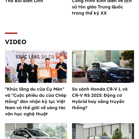
Thơ Bùi Biên Linh
Công trình kinh điển về lịch
sử tôn giáo Trung Quốc
trong thế kỷ XX
VIDEO
"Khúc lãng du của Cụ Mén"
So sánh Honda CR-V L và
và "Cuộc phiêu du của Chép
CR-V RS 2025: Động cơ
Hồng" đón nhận kỷ lục Việt
Hybrid hay xăng truyền
Nam và thế giới về sáng tác
thống?
văn học nghệ thuật