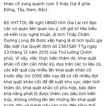
khảo cổ xung quanh cụm 3 tháp (tại 4 phía
Đông, Tây, Nam, Bắc).
Bộ VHTTDL đề nghị UBND tỉnh Gia Lai chỉ đạo
các cơ quan liên quan lưu ý, với giá trị tiêu biểu
về kiến trúc nghệ thuật, di tích Tháp Chăm
Dương Long đã được xếp hạng là di tích quốc gia
đặc biệt (tại Quyết định số 2367/QĐ-TTg ngày
23 tháng 12 năm 2015 của Thủ tướng Chính
phủ). Vì vậy, việc thực hiện thăm dò, khai quật
khảo cổ cần cân nhắc kỹ, dựa trên các tư liệu cũ,
các kết quả của nhiều lần khai quật khảo cổ
trước đây (từ 2006 đến nay đã có rất nhiều đợt
khai quật khảo cổ) để đề xuất khu vực, diện tích
thăm dò, khai quật khảo cổ phù hợp, bảo đảm
khả năng phát lộ được thêm các dấu tích kiến
trúc, không chồng lấn lên những lần khai quật
trước đây và tránh gây xáo trộn đến tổng thể