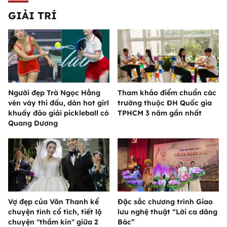
GIẢI TRÍ
Người đẹp Trà Ngọc Hằng
Tham khảo điểm chuẩn các
vén váy thi đấu, dàn hot girl
trường thuộc ĐH Quốc gia
khuấy đảo giải pickleball có
TPHCM 3 năm gần nhất
Quang Dương
Vợ đẹp của Văn Thanh kể
Đặc sắc chương trình Giao
chuyện tình cổ tích, tiết lộ
lưu nghệ thuật “Lời ca dâng
chuyện "thầm kín" giữa 2
Bác”