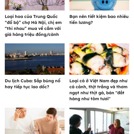
Loại hoa của Trung Quốc
Bạn nên tiết kiệm bao nhiêu
“đổ bộ” chợ Hà Nội, chị em
tiền lương?
“thi nhau” mua về cắm với
giá hàng triệu đồng/cành
Du lịch Cuba: Sắp bùng nổ
Loại cá ở Việt Nam đẹp như
hay tiếp tục lao dốc?
cá cảnh, thịt trắng và thơm
ngọt như thịt gà, bán "đắt
hàng như tôm tươi"