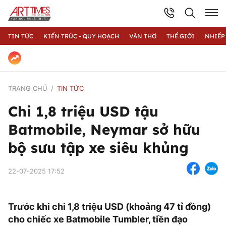
TIN TỨC
KIẾN TRÚC - QUY HOẠCH
VĂN THƠ
THẾ GIỚI
NHIẾP
TRANG CHỦ
TIN TỨC
Chi 1,8 triệu USD tậu
Batmobile, Neymar sở hữu
bộ sưu tập xe siêu khủng
22-07-2025 17:52
Trước khi chi 1,8 triệu USD (khoảng 47 tỉ đồng)
cho chiếc xe Batmobile Tumbler, tiền đạo