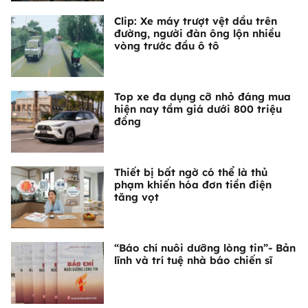
Clip: Xe máy trượt vệt dầu trên
đường, người đàn ông lộn nhiều
vòng trước đầu ô tô
Top xe đa dụng cỡ nhỏ đáng mua
hiện nay tầm giá dưới 800 triệu
đồng
Thiết bị bất ngờ có thể là thủ
phạm khiến hóa đơn tiền điện
tăng vọt
“Báo chí nuôi dưỡng lòng tin”- Bản
lĩnh và trí tuệ nhà báo chiến sĩ