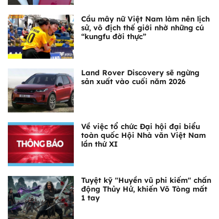
Cầu mây nữ Việt Nam làm nên lịch
sử, vô địch thế giới nhờ những cú
“kungfu đời thực”
Land Rover Discovery sẽ ngừng
sản xuất vào cuối năm 2026
Về việc tổ chức Đại hội đại biểu
toàn quốc Hội Nhà văn Việt Nam
lần thứ XI
Tuyệt kỹ "Huyền vũ phi kiếm" chấn
động Thủy Hử, khiến Võ Tòng mất
1 tay