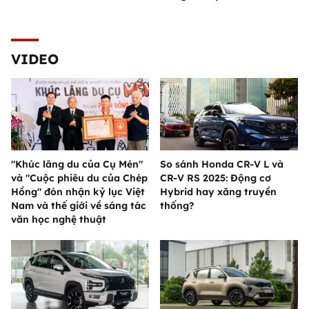
VIDEO
"Khúc lãng du của Cụ Mén"
So sánh Honda CR-V L và
và "Cuộc phiêu du của Chép
CR-V RS 2025: Động cơ
Hồng" đón nhận kỷ lục Việt
Hybrid hay xăng truyền
Nam và thế giới về sáng tác
thống?
văn học nghệ thuật