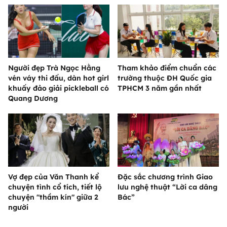
Người đẹp Trà Ngọc Hằng
Tham khảo điểm chuẩn các
vén váy thi đấu, dàn hot girl
trường thuộc ĐH Quốc gia
khuấy đảo giải pickleball có
TPHCM 3 năm gần nhất
Quang Dương
Vợ đẹp của Văn Thanh kể
Đặc sắc chương trình Giao
chuyện tình cổ tích, tiết lộ
lưu nghệ thuật “Lời ca dâng
chuyện "thầm kín" giữa 2
Bác”
người