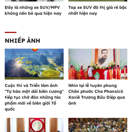
Đây là những xe SUV/MPV
Top xe SUV đô thị giá rẻ bậc
không nên bỏ qua hiện nay
nhất hiện nay
NHIẾP ẢNH
Cuộc thi và Triển lãm ảnh
Nhìn lại lễ tuyên phong
"Tự hào một dải biên cương"
Chân phước Cha Phanxicô
tiếp tục chờ đón những tác
Xaviê Trương Bửu Diệp qua
phẩm mới về biên giới Tổ
ảnh
quốc