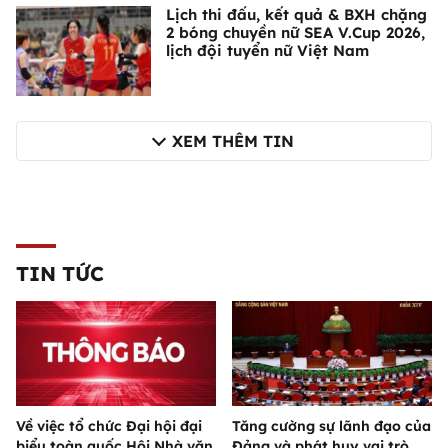
Lịch thi đấu, kết quả & BXH chặng
2 bóng chuyền nữ SEA V.Cup 2026,
lịch đội tuyển nữ Việt Nam
XEM THÊM TIN
TIN TỨC
Về việc tổ chức Đại hội đại
Tăng cường sự lãnh đạo của
biểu toàn quốc Hội Nhà văn
Đảng và phát huy vai trò