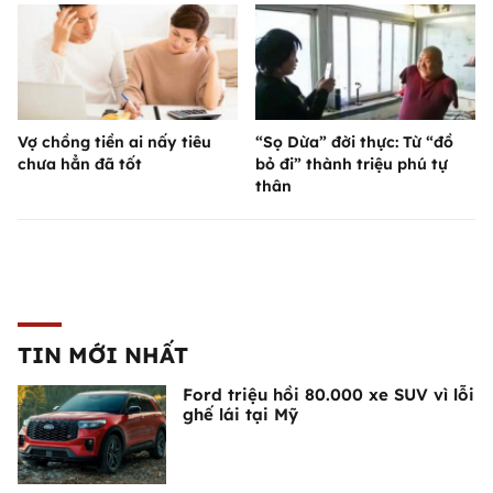
Vợ chồng tiền ai nấy tiêu
“Sọ Dừa” đời thực: Từ “đồ
chưa hẳn đã tốt
bỏ đi” thành triệu phú tự
thân
TIN MỚI NHẤT
Ford triệu hồi 80.000 xe SUV vì lỗi
ghế lái tại Mỹ