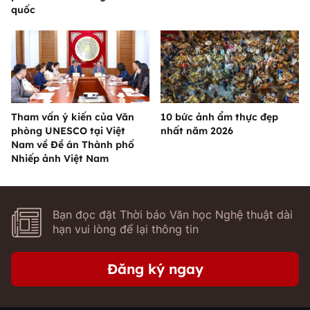
quốc
Tham vấn ý kiến của Văn
10 bức ảnh ẩm thực đẹp
phòng UNESCO tại Việt
nhất năm 2026
Nam về Đề án Thành phố
Nhiếp ảnh Việt Nam
Bạn đọc đặt Thời báo Văn học Nghệ thuật dài
hạn vui lòng để lại thông tin
Đăng ký ngay