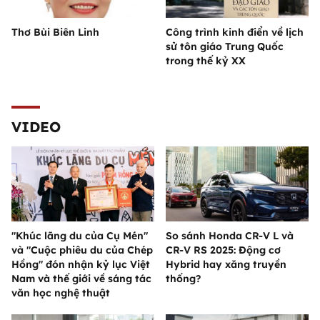
Thơ Bùi Biên Linh
Công trình kinh điển về lịch
sử tôn giáo Trung Quốc
trong thế kỷ XX
VIDEO
"Khúc lãng du của Cụ Mén"
So sánh Honda CR-V L và
và "Cuộc phiêu du của Chép
CR-V RS 2025: Động cơ
Hồng" đón nhận kỷ lục Việt
Hybrid hay xăng truyền
Nam và thế giới về sáng tác
thống?
văn học nghệ thuật