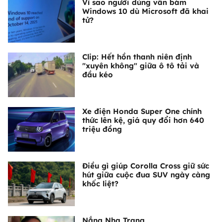
Vì sao người dùng vẫn bám
Windows 10 dù Microsoft đã khai
tử?
Clip: Hết hồn thanh niên định
"xuyên không" giữa ô tô tải và
đầu kéo
Xe điện Honda Super One chính
thức lên kệ, giá quy đổi hơn 640
triệu đồng
Điều gì giúp Corolla Cross giữ sức
hút giữa cuộc đua SUV ngày càng
khốc liệt?
Nắng Nha Trang