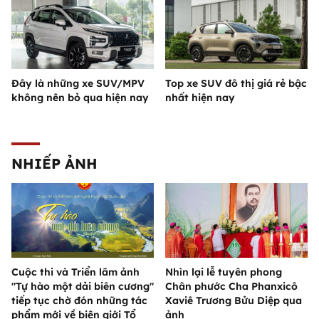
Đây là những xe SUV/MPV
Top xe SUV đô thị giá rẻ bậc
không nên bỏ qua hiện nay
nhất hiện nay
NHIẾP ẢNH
Cuộc thi và Triển lãm ảnh
Nhìn lại lễ tuyên phong
"Tự hào một dải biên cương"
Chân phước Cha Phanxicô
tiếp tục chờ đón những tác
Xaviê Trương Bửu Diệp qua
phẩm mới về biên giới Tổ
ảnh