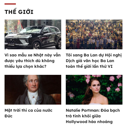
THẾ GIỚI
Vì sao mẫu xe Nhật này vẫn
Tôi sang Ba Lan dự Hội nghị
được yêu thích dù không
Dịch giả văn học Ba Lan
thiếu lựa chọn khác?
toàn thế giới lần thứ VI
Mặt trời thi ca của nước
Natalie Portman: Đóa bạch
Đức
trà tinh khôi giữa
Hollywood hào nhoáng