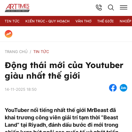
TIN TỨC
KIẾN TRÚC - QUY HOẠCH
VĂN THƠ
THẾ GIỚI
NHIẾP
TRANG CHỦ
TIN TỨC
Động thái mới của Youtuber
giàu nhất thế giới
14-11-2025 18:50
YouTuber nổi tiếng nhất thế giới MrBeast đã
khai trương công viên giải trí tạm thời “Beast
Land” tại Riyadh, đánh dấu bước đi mới trong