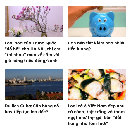
Loại hoa của Trung Quốc
Bạn nên tiết kiệm bao nhiêu
“đổ bộ” chợ Hà Nội, chị em
tiền lương?
“thi nhau” mua về cắm với
giá hàng triệu đồng/cành
Du lịch Cuba: Sắp bùng nổ
Loại cá ở Việt Nam đẹp như
hay tiếp tục lao dốc?
cá cảnh, thịt trắng và thơm
ngọt như thịt gà, bán "đắt
hàng như tôm tươi"