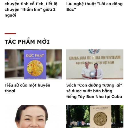
chuyện tình cổ tích, tiết lộ
lưu nghệ thuật “Lời ca dâng
chuyện "thầm kín" giữa 2
Bác”
người
TÁC PHẨM MỚI
Tiểu sử của một huyền
Sách "Con đường tương lai"
thoại
sẽ được xuất bản bằng
tiếng Tây Ban Nha tại Cuba