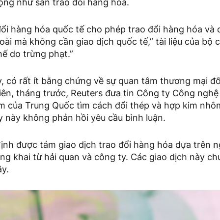
ộng như sàn trao đổi hàng hóa.
đổi hàng hóa quốc tế cho phép trao đổi hàng hóa và d
ài mà không cần giao dịch quốc tế,” tài liệu của bộ c
hế do trừng phạt.”
 có rất ít bằng chứng về sự quan tâm thương mại đối
hiên, tháng trước, Reuters đưa tin Công ty Công ngh
 của Trung Quốc tìm cách đổi thép và hợp kim nhô
y này không phản hồi yêu cầu bình luận.
định được tám giao dịch trao đổi hàng hóa dựa trên 
ng khai từ hải quan và công ty. Các giao dịch này c
ây.