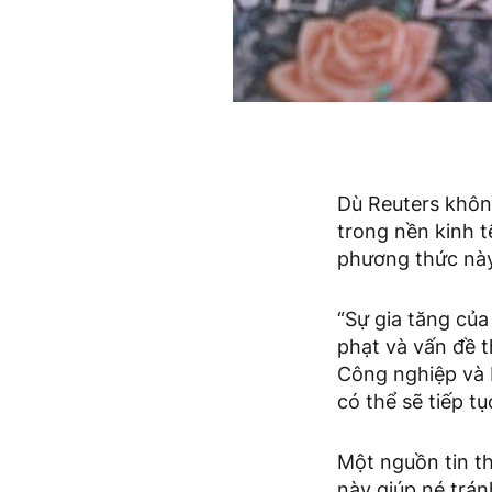
Dù Reuters không
trong nền kinh t
phương thức này
“Sự gia tăng của
phạt và vấn đề 
Công nghiệp và 
có thể sẽ tiếp tụ
Một nguồn tin th
này giúp né trán