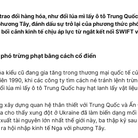
trao đổi hàng hóa, như đổi lúa mì lấy ô tô Trung Quốc
phương Tây, đánh dấu sự trở lại của phương thức phổ
 bối cảnh kinh tế chịu áp lực từ ngắt kết nối SWIFT 
i phó trừng phạt bằng cách cổ điển
a kiểu cũ đang gia tăng trong thương mại quốc tế c
niên 1990, khi các công ty tìm cách né tránh lệnh tr
i lúa mì lấy ô tô Trung Quốc hay hạt lanh lấy vật liệ
xây dựng quan hệ thân thiết với Trung Quốc và Ấn Đ
óa cho thấy xung đột ở Ukraine đã làm biến dạng mố
xuất tài nguyên lớn nhất thế giới này, ba thập kỷ sau
ra hội nhập kinh tế Nga với phương Tây.