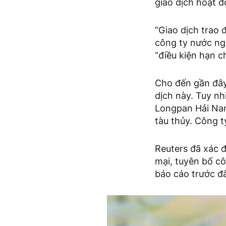
giao dịch hoạt đ
“Giao dịch trao 
công ty nước ngo
“điều kiện hạn c
Cho đến gần đây,
dịch này. Tuy n
Longpan Hải Nam
tàu thủy. Công t
Reuters đã xác 
mại, tuyên bố cô
báo cáo trước đ