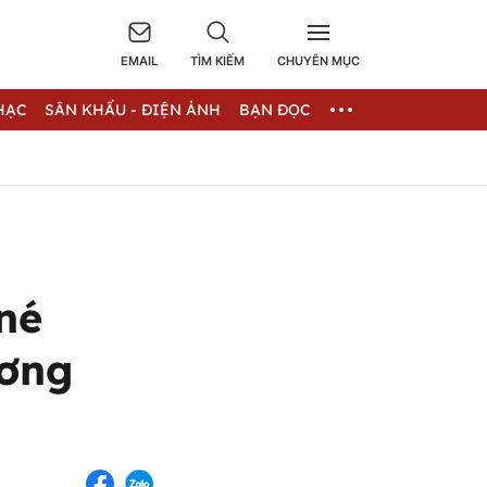
EMAIL
TÌM KIẾM
CHUYÊN MỤC
HẠC
SÂN KHẤU - ĐIỆN ẢNH
BẠN ĐỌC
né
ương