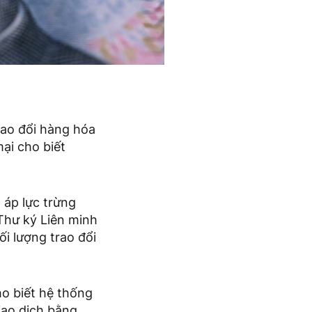
rao đổi hàng hóa
ại cho biết
, áp lực trừng
Thư ký Liên minh
i lượng trao đổi
ho biết hệ thống
iao dịch bằng