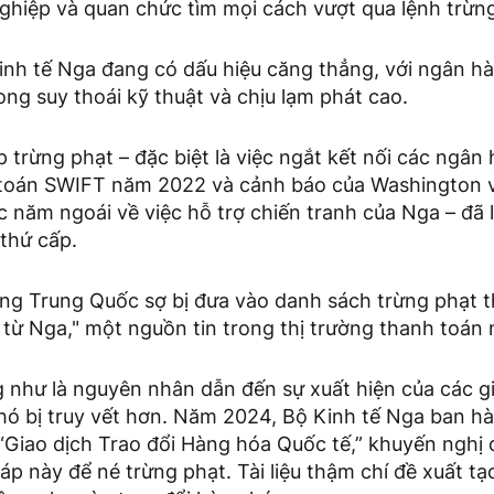
ghiệp và quan chức tìm mọi cách vượt qua lệnh trừng
kinh tế Nga đang có dấu hiệu căng thẳng, với ngân h
ong suy thoái kỹ thuật và chịu lạm phát cao.
 trừng phạt – đặc biệt là việc ngắt kết nối các ngân
toán SWIFT năm 2022 và cảnh báo của Washington v
năm ngoái về việc hỗ trợ chiến tranh của Nga – đã l
 thứ cấp.
ng Trung Quốc sợ bị đưa vào danh sách trừng phạt t
từ Nga," một nguồn tin trong thị trường thanh toán n
 như là nguyên nhân dẫn đến sự xuất hiện của các gi
ó bị truy vết hơn. Năm 2024, Bộ Kinh tế Nga ban hà
 “Giao dịch Trao đổi Hàng hóa Quốc tế,” khuyến nghị
p này để né trừng phạt. Tài liệu thậm chí đề xuất t