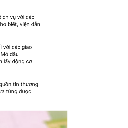
ịch vụ với các
ho biết, viện dẫn
 với các giao
ệ Mỏ dầu
m lấy động cơ
nguồn tin thương
hưa từng được