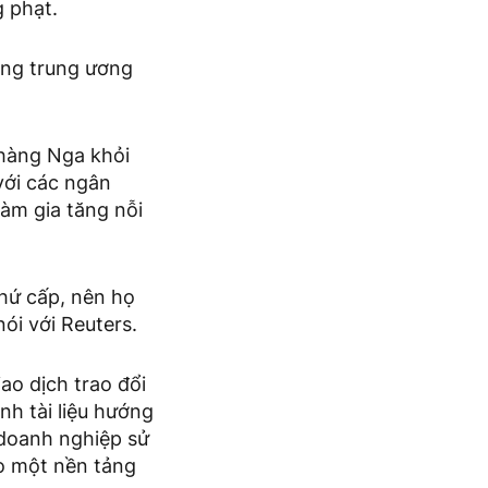
 phạt.
àng trung ương
 hàng Nga khỏi
ới các ngân
àm gia tăng nỗi
hứ cấp, nên họ
ói với Reuters.
ao dịch trao đổi
nh tài liệu hướng
 doanh nghiệp sử
ạo một nền tảng