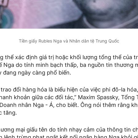
Tiền giấy Rubles Nga và Nhân dân tệ Trung Quốc
 thể xác định giá trị hoặc khối lượng tổng thể của t
ế Nga do tính minh bạch thấp, ba nguồn tin thương m
 đang ngày càng phổ biến.
 trao đổi hàng hóa là biểu hiện của việc phi đô-la hóa
thanh khoản giữa các đối tác,” Maxim Spassky, Tổng 
Doanh nhân Nga - Á, cho biết. Ông nói thêm rằng khố
c tăng.
ương mại giấu tên do tính nhạy cảm của thông tin c
h lệnh trừng phạt ngắt kết nối ngân hàng Nga khỏi g