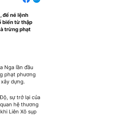
, để né lệnh
 biến từ thập
và trừng phạt
ủa Nga lần đầu
ừng phạt phương
u xây dựng.
ộ, sự trở lại của
i quan hệ thương
 khi Liên Xô sụp