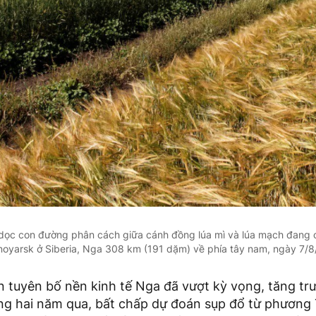
 dọc con đường phân cách giữa cánh đồng lúa mì và lúa mạch đang c
noyarsk ở Siberia, Nga 308 km (191 dặm) về phía tây nam, ngày 7/
n tuyên bố nền kinh tế Nga đã vượt kỳ vọng, tăng t
ng hai năm qua, bất chấp dự đoán sụp đổ từ phương