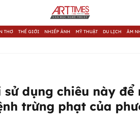
N THƠ
THẾ GIỚI
NHIẾP ẢNH
MỸ THUẬT
DU LỊCH
ÂM N
i sử dụng chiêu này để 
lệnh trừng phạt của ph