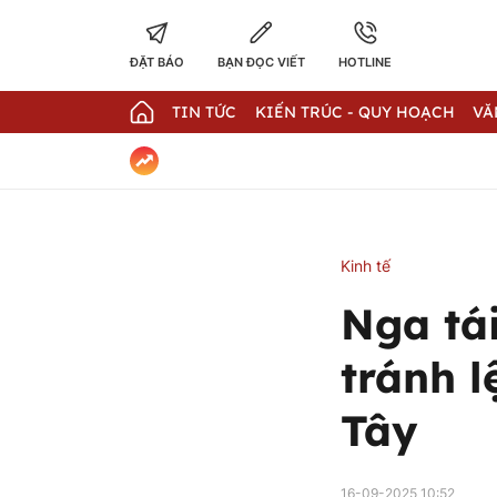
ĐẶT BÁO
BẠN ĐỌC VIẾT
HOTLINE
TIN TỨC
KIẾN TRÚC - QUY HOẠCH
VĂ
Kinh tế
Nga tá
tránh 
Tây
16-09-2025 10:52