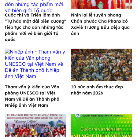
Cuộc thi và Triển lãm ảnh
Nhìn lại lễ tuyên phong
"Tự hào một dải biên cương"
Chân phước Cha Phanxicô
tiếp tục chờ đón những tác
Xaviê Trương Bửu Diệp qua
phẩm mới về biên giới Tổ
ảnh
quốc
Tham vấn ý kiến của Văn
10 bức ảnh ẩm thực đẹp
phòng UNESCO tại Việt
nhất năm 2026
Nam về Đề án Thành phố
Nhiếp ảnh Việt Nam