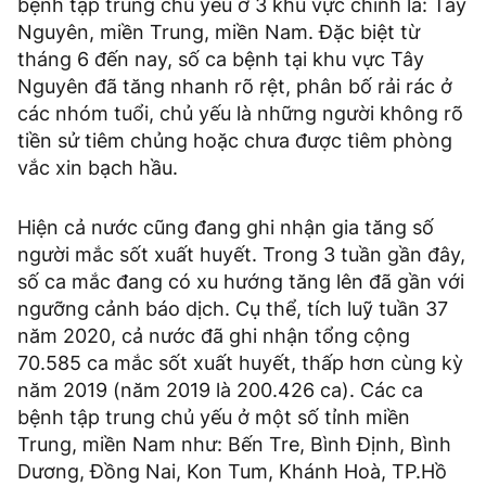
bệnh tập trung chủ yếu ở 3 khu vực chính là: Tây
Nguyên, miền Trung, miền Nam. Đặc biệt từ
tháng 6 đến nay, số ca bệnh tại khu vực Tây
Nguyên đã tăng nhanh rõ rệt, phân bố rải rác ở
các nhóm tuổi, chủ yếu là những người không rõ
tiền sử tiêm chủng hoặc chưa được tiêm phòng
vắc xin bạch hầu.
Hiện cả nước cũng đang ghi nhận gia tăng số
người mắc sốt xuất huyết. Trong 3 tuần gần đây,
số ca mắc đang có xu hướng tăng lên đã gần với
ngưỡng cảnh báo dịch. Cụ thể, tích luỹ tuần 37
năm 2020, cả nước đã ghi nhận tổng cộng
70.585 ca mắc sốt xuất huyết, thấp hơn cùng kỳ
năm 2019 (năm 2019 là 200.426 ca). Các ca
bệnh tập trung chủ yếu ở một số tỉnh miền
Trung, miền Nam như: Bến Tre, Bình Định, Bình
Dương, Đồng Nai, Kon Tum, Khánh Hoà, TP.Hồ