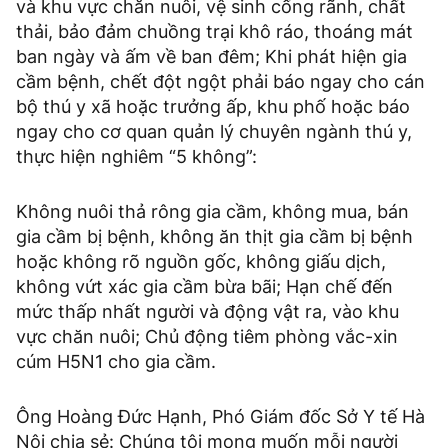
và khu vực chăn nuôi, vệ sinh cống rãnh, chất
thải, bảo đảm chuồng trại khô ráo, thoáng mát
ban ngày và ấm về ban đêm; Khi phát hiện gia
cầm bệnh, chết đột ngột phải báo ngay cho cán
bộ thú y xã hoặc trưởng ấp, khu phố hoặc báo
ngay cho cơ quan quản lý chuyên ngành thú y,
thực hiện nghiêm “5 không”:
Không nuôi thả rông gia cầm, không mua, bán
gia cầm bị bệnh, không ăn thịt gia cầm bị bệnh
hoặc không rõ nguồn gốc, không giấu dịch,
không vứt xác gia cầm bừa bãi; Hạn chế đến
mức thấp nhất người và động vật ra, vào khu
vực chăn nuôi; Chủ động tiêm phòng vắc-xin
cúm H5N1 cho gia cầm.
Ông Hoàng Ðức Hạnh, Phó Giám đốc Sở Y tế Hà
Nội chia sẻ: Chúng tôi mong muốn mỗi người