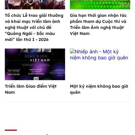
Tổ chức Lễ trao giải thưởng
Gia hạn thời gian nhận tác
và khai mạc triển lãm ảnh
phẩm tham dự Cuộc thi và
nghệ thuật với chủ đề
Triển lãm Ảnh nghệ thuật
“Quảng Ngãi - Sắc màu
Việt Nam
mới” lần thứ I - 2026
Triển lãm Giao điểm Việt
Một kỷ niệm không bao giờ
Nam
quên