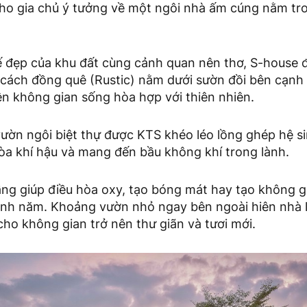
ho gia chủ ý tưởng về một ngôi nhà ấm cúng nằm tr
 đẹp của khu đất cùng cảnh quan nên thơ, S-house đ
cách đồng quê (Rustic) nằm dưới sườn đồi bên cạnh
ên không gian sống hòa hợp với thiên nhiên.
ườn ngôi biệt thự được KTS khéo léo lồng ghép hệ si
òa khí hậu và mang đến bầu không khí trong lành.
ầng giúp điều hòa oxy, tạo bóng mát hay tạo không g
nh năm. Khoảng vườn nhỏ ngay bên ngoài hiên nhà l
ho không gian trở nên thư giãn và tươi mới.