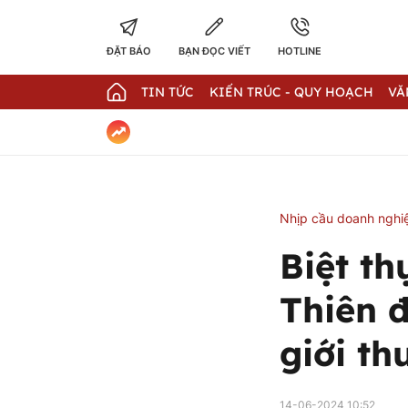
ĐẶT BÁO
BẠN ĐỌC VIẾT
HOTLINE
TIN TỨC
KIẾN TRÚC - QUY HOẠCH
VĂ
Nhịp cầu doanh nghi
Biệt th
Thiên 
giới th
14-06-2024 10:52