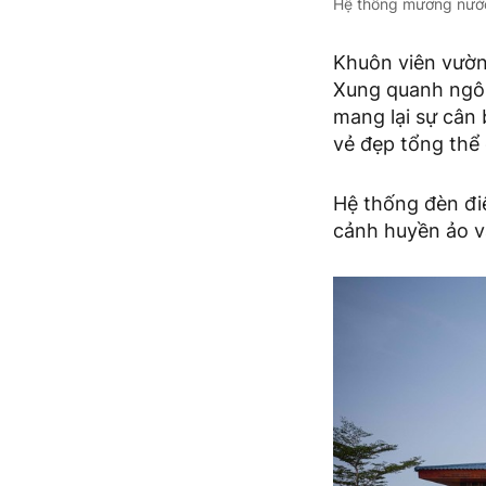
Hệ thống mương nước 
Khuôn viên vườn
Xung quanh ngôi 
mang lại sự cân
vẻ đẹp tổng thể 
Hệ thống đèn điệ
cảnh huyền ảo v