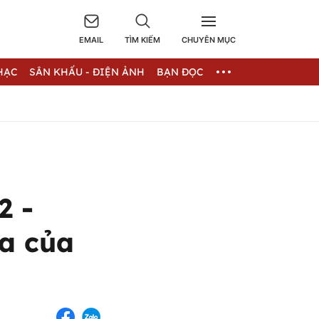
EMAIL
TÌM KIẾM
CHUYÊN MỤC
HẠC
SÂN KHẤU - ĐIỆN ẢNH
BẠN ĐỌC
2 -
ia của