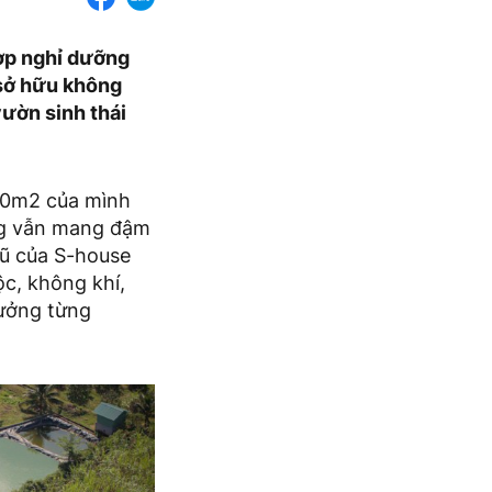
hợp nghỉ dưỡng
 sở hữu không
vườn sinh thái
00m2 của mình
ưng vẫn mang đậm
gũ của S-house
ộc, không khí,
hưởng từng