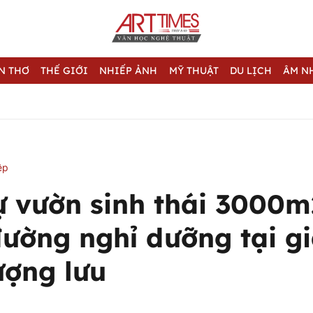
N THƠ
THẾ GIỚI
NHIẾP ẢNH
MỸ THUẬT
DU LỊCH
ÂM N
ệp
ự vườn sinh thái 3000m
đường nghỉ dưỡng tại g
ượng lưu