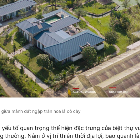
h giữa mảnh đất ngập tràn hoa lá cỏ cây
là yếu tố quan trọng thể hiện đặc trưng của biệt thự v
g thường. Nằm ở vị trí thiên thời địa lợi, bao quanh l