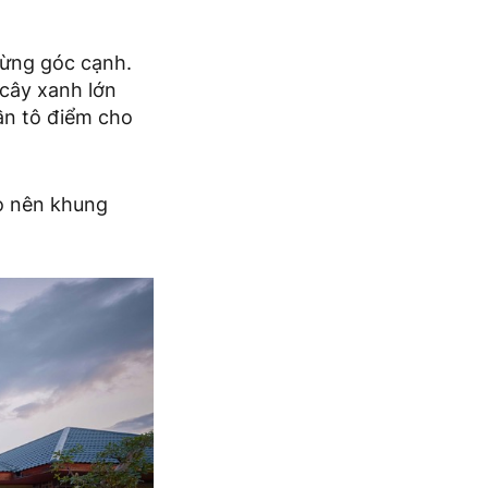
từng góc cạnh.
 cây xanh lớn
ần tô điểm cho
ạo nên khung