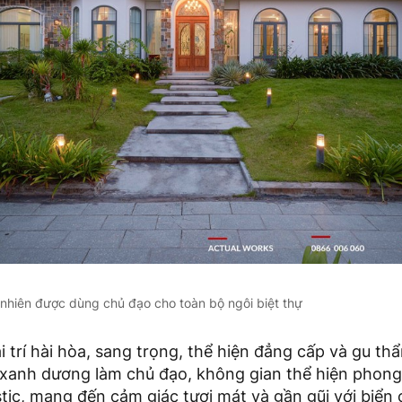
ự nhiên được dùng chủ đạo cho toàn bộ ngôi biệt thự
i trí hài hòa, sang trọng, thể hiện đẳng cấp và gu th
c xanh dương làm chủ đạo, không gian thể hiện phong
tic, mang đến cảm giác tươi mát và gần gũi với biển 