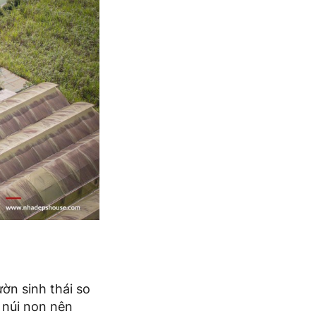
ườn sinh thái so
à núi non nên