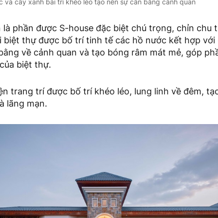
và cây xanh bài trí khéo léo tạo nên sự cân bằng cảnh quan
 là phần được S-house đặc biệt chú trọng, chỉn chu 
biệt thự được bố trí tinh tế các hồ nước kết hợp với
 bằng về cảnh quan và tạo bóng râm mát mẻ, góp ph
của biệt thự.
n trang trí được bố trí khéo léo, lung linh về đêm, t
à lãng mạn.