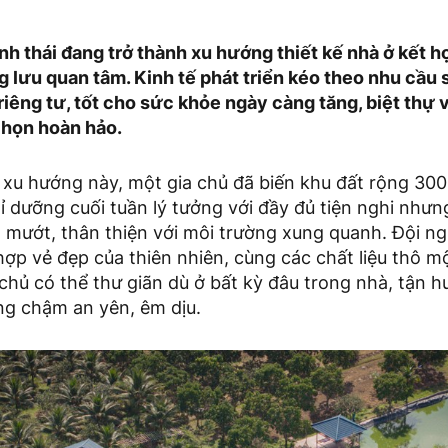
nh thái đang trở thành xu hướng thiết kế nhà ở kết 
g lưu quan tâm. Kinh tế phát triển kéo theo nhu cầu
riêng tư, tốt cho sức khỏe ngày càng tăng, biệt thự 
chọn hoàn hảo.
xu hướng này, một gia chủ đã biến khu đất rộng 30
ỉ dưỡng cuối tuần lý tưởng với đầy đủ tiện nghi nh
 mướt, thân thiện với môi trường xung quanh. Đội n
hợp vẻ đẹp của thiên nhiên, cùng các chất liệu thô m
chủ có thể thư giãn dù ở bất kỳ đâu trong nhà, tận 
g chậm an yên, êm dịu.