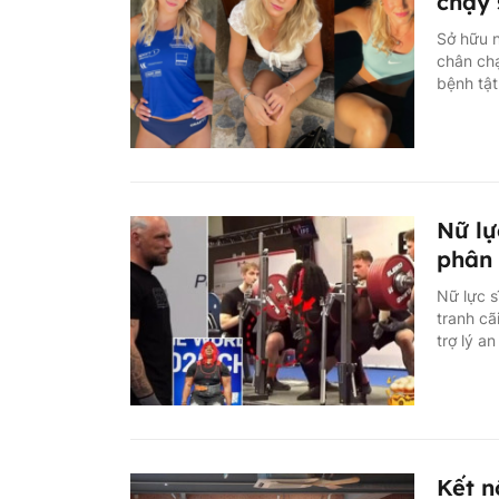
chạy 
Sở hữu n
chân ch
bệnh tật
Nữ lự
phân 
Nữ lực s
tranh cã
trợ lý a
Kết n