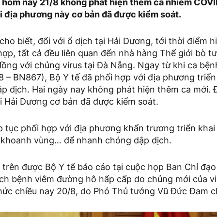
t, hôm nay 21/8 không phát hiện thêm ca nhiễm COVI
ại địa phương này cơ bản đã được kiểm soát.
cho biết, đối với ổ dịch tại Hải Dương, tới thời điểm hi
ợp, tất cả đều liên quan đến nhà hàng Thế giới bò tư
ồng với chủng virus tại Đà Nẵng. Ngay từ khi ca bệnh
8 – BN867), Bộ Y tế đã phối hợp với địa phương triển 
ập dịch. Hai ngày nay không phát hiện thêm ca mới. 
tại Hải Dương cơ bản đã được kiểm soát.
p tục phối hợp với địa phương khẩn trương triển khai
, khoanh vùng… để nhanh chóng dập dịch.
 trên được Bộ Y tế báo cáo tại cuộc họp Ban Chỉ đạo
ch bệnh viêm đường hô hấp cấp do chủng mới của v
hức chiều nay 20/8, do Phó Thủ tướng Vũ Đức Đam ch