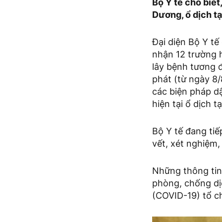
Bộ Y tế cho biế
Dương, ổ dịch t
Đại diện Bộ Y tế 
nhận 12 trường h
lây bệnh tương đ
phát (từ ngày 8/
các biện pháp d
hiện tại ổ dịch 
Bộ Y tế đang tiế
vết, xét nghiệm
Những thông tin
phòng, chống dị
(COVID-19) tổ c