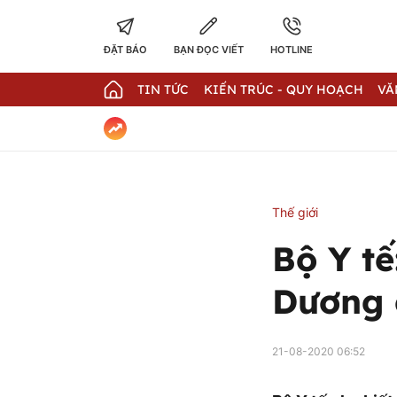
ĐẶT BÁO
BẠN ĐỌC VIẾT
HOTLINE
TIN TỨC
KIẾN TRÚC - QUY HOẠCH
VĂ
Thế giới
Bộ Y t
Dương 
21-08-2020 06:52