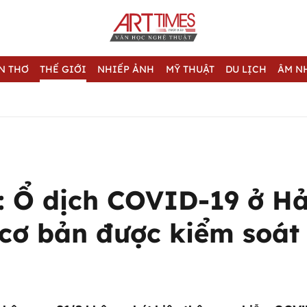
N THƠ
THẾ GIỚI
NHIẾP ẢNH
MỸ THUẬT
DU LỊCH
ÂM N
ế: Ổ dịch COVID-19 ở Hả
cơ bản được kiểm soát