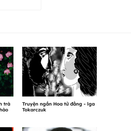
h trà
Truyện ngắn Hoa tử đằng - lga
 hào
Tokarczuk