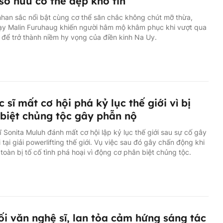
sở hữu cơ thể đẹp khó tin
han sắc nổi bật cùng cơ thể săn chắc không chút mỡ thừa,
ạy Malin Furuhaug khiến người hâm mộ khâm phục khi vượt qua
 để trở thành niềm hy vọng của điền kinh Na Uy.
c sĩ mất cơ hội phá kỷ lục thế giới vì bị
biệt chủng tộc gây phẫn nộ
ĩ Sonita Muluh đánh mất cơ hội lập kỷ lục thế giới sau sự cố gây
i tại giải powerlifting thế giới. Vụ việc sau đó gây chấn động khi
n toàn bị tố cố tình phá hoại vì động cơ phân biệt chủng tộc.
ối văn nghệ sĩ, lan tỏa cảm hứng sáng tác