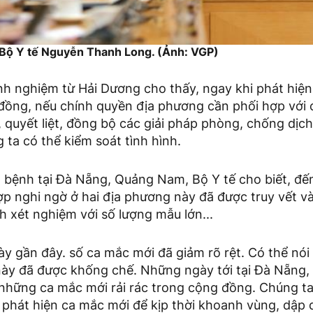
Bộ Y tế Nguyễn Thanh Long. (Ảnh: VGP)
inh nghiệm từ Hải Dương cho thấy, ngay khi phát hiệ
 đồng, nếu chính quyền địa phương cần phối hợp với 
, quyết liệt, đồng bộ các giải pháp phòng, chống dịch
 ta có thể kiểm soát tình hình.
h bệnh tại Đà Nẵng, Quảng Nam, Bộ Y tế cho biết, đế
ợp nghi ngờ ở hai địa phương này đã được truy vết và
nh xét nghiệm với số lượng mẫu lớn...
 gần đây. số ca mắc mới đã giảm rõ rệt. Có thể nói 
này đã được khống chế. Những ngày tới tại Đà Nẵng
những ca mắc mới rải rác trong cộng đồng. Chúng ta 
ời phát hiện ca mắc mới để kịp thời khoanh vùng, dập 