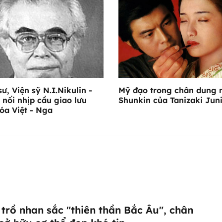
sư, Viện sỹ N.I.Nikulin -
Mỹ đạo trong chân dung 
 nối nhịp cầu giao lưu
Shunkin của Tanizaki Jun
óa Việt - Nga
trồ nhan sắc "thiên thần Bắc Âu", chân