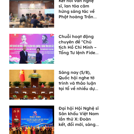
Kết nối văn nghệ
sĩ, lan tỏa cảm
hứng sáng tác về
Phật hoàng Trần
Nhân Tông và
Ngọa Vân
Chuỗi hoạt động
chuyên đề "Chủ
tịch Hồ Chí Minh –
Tổng Tư lệnh Fidel
Castro: Nghĩa tình
son sắt đặc biệt"
Sáng nay (5/8),
Quốc hội nghe tờ
trình và thảo luận
tại tổ về nhiều dự
án luật quan trọng
Đại hội Hội Nghệ sĩ
Sân khấu Việt Nam
lần thứ X: Đoàn
kết, đổi mới, sáng
tạo, đưa sân khấu