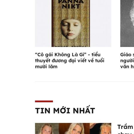
“Cô gái Không Là Gì” - tiểu
Giáo 
thuyết đương đại viết về tuổi
người
mười lăm
văn h
TIN MỚI NHẤT
Trầm 