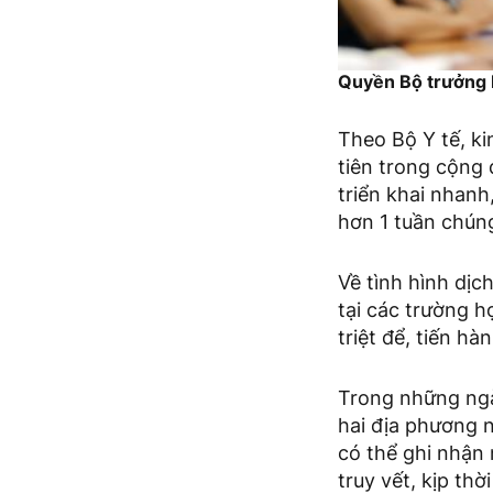
Quyền Bộ trưởng 
Theo Bộ Y tế, k
tiên trong cộng
triển khai nhanh
hơn 1 tuần chúng
Về tình hình dịc
tại các trường h
triệt để, tiến hà
Trong những ngày
hai địa phương 
có thể ghi nhận 
truy vết, kịp th