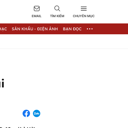
EMAIL
TÌM KIẾM
CHUYÊN MỤC
HẠC
SÂN KHẤU - ĐIỆN ẢNH
BẠN ĐỌC
i