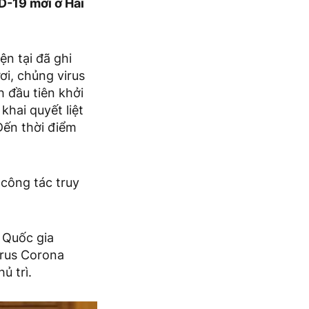
D-19 mới ở Hải
ện tại đã ghi
ơi, chủng virus
 đầu tiên khởi
khai quyết liệt
Đến thời điểm
 công tác truy
 Quốc gia
irus Corona
ủ trì.