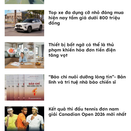
Top xe đa dụng cỡ nhỏ đáng mua
hiện nay tầm giá dưới 800 triệu
đồng
Thiết bị bất ngờ có thể là thủ
phạm khiến hóa đơn tiền điện
tăng vọt
“Báo chí nuôi dưỡng lòng tin”- Bản
lĩnh và trí tuệ nhà báo chiến sĩ
Kết quả thi đấu tennis đơn nam
giải Canadian Open 2026 mới nhất