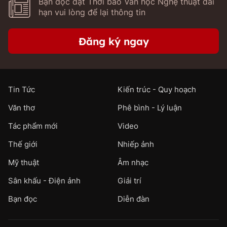
Bạn đọc đặt Thời báo Văn học Nghệ thuật dài
hạn vui lòng để lại thông tin
Đăng ký ngay
Tin Tức
Kiến trúc - Quy hoạch
Văn thơ
Phê bình - Lý luận
Tác phẩm mới
Video
Thế giới
Nhiếp ảnh
Mỹ thuật
Âm nhạc
Sân khấu - Điện ảnh
Giải trí
Bạn đọc
Diễn đàn