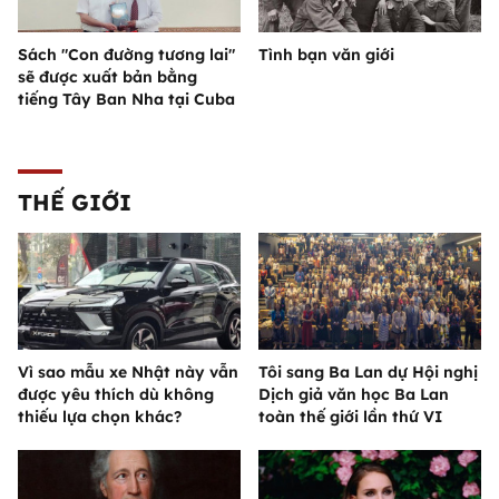
Sách "Con đường tương lai"
Tình bạn văn giới
sẽ được xuất bản bằng
tiếng Tây Ban Nha tại Cuba
THẾ GIỚI
Vì sao mẫu xe Nhật này vẫn
Tôi sang Ba Lan dự Hội nghị
được yêu thích dù không
Dịch giả văn học Ba Lan
thiếu lựa chọn khác?
toàn thế giới lần thứ VI