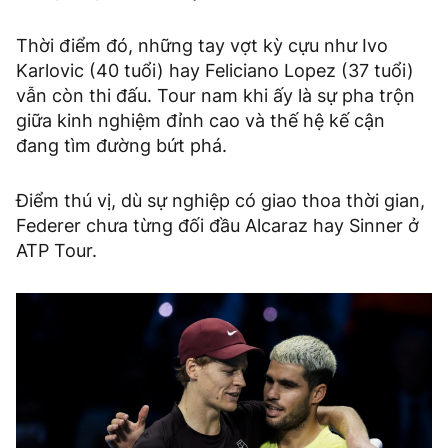
Thời điểm đó, những tay vợt kỳ cựu như Ivo
Karlovic (40 tuổi) hay Feliciano Lopez (37 tuổi)
vẫn còn thi đấu. Tour nam khi ấy là sự pha trộn
giữa kinh nghiệm đỉnh cao và thế hệ kế cận
đang tìm đường bứt phá.
Điểm thú vị, dù sự nghiệp có giao thoa thời gian,
Federer chưa từng đối đầu Alcaraz hay Sinner ở
ATP Tour.