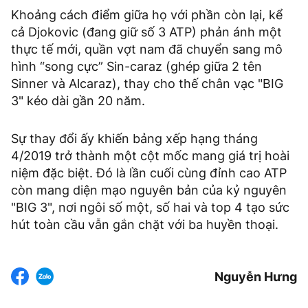
Khoảng cách điểm giữa họ với phần còn lại, kể
cả Djokovic (đang giữ số 3 ATP) phản ánh một
thực tế mới, quần vợt nam đã chuyển sang mô
hình “song cực” Sin-caraz (ghép giữa 2 tên
Sinner và Alcaraz), thay cho thế chân vạc "BIG
3" kéo dài gần 20 năm.
Sự thay đổi ấy khiến bảng xếp hạng tháng
4/2019 trở thành một cột mốc mang giá trị hoài
niệm đặc biệt. Đó là lần cuối cùng đỉnh cao ATP
còn mang diện mạo nguyên bản của kỷ nguyên
"BIG 3", nơi ngôi số một, số hai và top 4 tạo sức
hút toàn cầu vẫn gắn chặt với ba huyền thoại.
Nguyễn Hưng