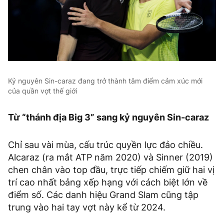
Kỷ nguyên Sin-caraz đang trở thành tâm điểm cảm xúc mới
của quần vợt thế giới
Từ “thánh địa Big 3” sang kỷ nguyên Sin-caraz
Chỉ sau vài mùa, cấu trúc quyền lực đảo chiều.
Alcaraz (ra mắt ATP năm 2020) và Sinner (2019)
chen chân vào top đầu, trực tiếp chiếm giữ hai vị
trí cao nhất bảng xếp hạng với cách biệt lớn về
điểm số. Các danh hiệu Grand Slam cũng tập
trung vào hai tay vợt này kể từ 2024.