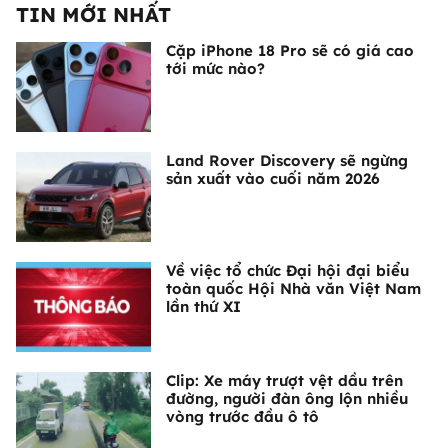
TIN MỚI NHẤT
Cặp iPhone 18 Pro sẽ có giá cao
tới mức nào?
Land Rover Discovery sẽ ngừng
sản xuất vào cuối năm 2026
Về việc tổ chức Đại hội đại biểu
toàn quốc Hội Nhà văn Việt Nam
lần thứ XI
Clip: Xe máy trượt vệt dầu trên
đường, người đàn ông lộn nhiều
vòng trước đầu ô tô