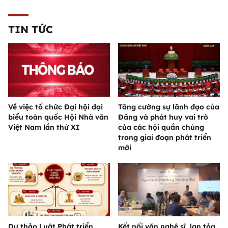
TIN TỨC
Về việc tổ chức Đại hội đại
Tăng cường sự lãnh đạo của
biểu toàn quốc Hội Nhà văn
Đảng và phát huy vai trò
Việt Nam lần thứ XI
của các hội quần chúng
trong giai đoạn phát triển
mới
Dự thảo Luật Phát triển
Kết nối văn nghệ sĩ, lan tỏa