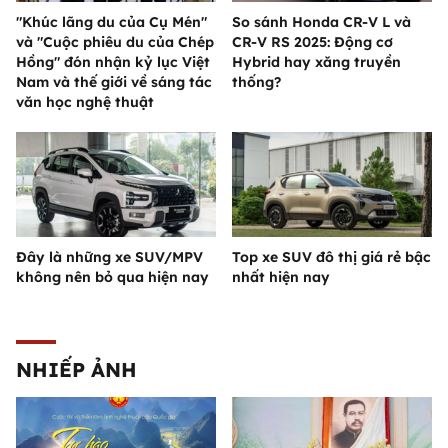
"Khúc lãng du của Cụ Mén"
So sánh Honda CR-V L và
và "Cuộc phiêu du của Chép
CR-V RS 2025: Động cơ
Hồng" đón nhận kỷ lục Việt
Hybrid hay xăng truyền
Nam và thế giới về sáng tác
thống?
văn học nghệ thuật
Đây là những xe SUV/MPV
Top xe SUV đô thị giá rẻ bậc
không nên bỏ qua hiện nay
nhất hiện nay
NHIẾP ẢNH