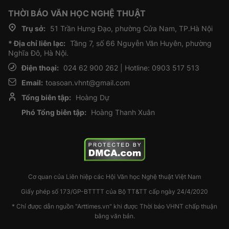
THỜI BÁO VĂN HỌC NGHỆ THUẬT
Trụ sở:
51 Trần Hưng Đạo, phường Cửa Nam, TP.Hà Nội
* Địa chỉ liên lạc:
Tầng 7, số 66 Nguyễn Văn Huyên, phường
Nghĩa Đô, Hà Nội.
Điện thoại:
024 62 900 262 | Hotline: 0903 517 513
Email:
toasoan.vhnt@gmail.com
Tổng biên tập:
Hoàng Dự
Phó Tổng biên tập:
Hoàng Thanh Xuân
Cơ quan của Liên hiệp các Hội Văn học Nghệ thuật Việt Nam
Giấy phép số 173/GP-BTTTT của Bộ TT&TT cấp ngày 24/4/2020
* Chỉ được dẫn nguồn "Arttimes.vn" khi được Thời báo VHNT chấp thuận
bằng văn bản.