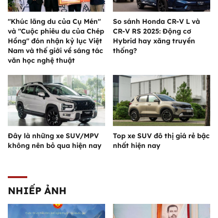
"Khúc lãng du của Cụ Mén"
So sánh Honda CR-V L và
và "Cuộc phiêu du của Chép
CR-V RS 2025: Động cơ
Hồng" đón nhận kỷ lục Việt
Hybrid hay xăng truyền
Nam và thế giới về sáng tác
thống?
văn học nghệ thuật
Đây là những xe SUV/MPV
Top xe SUV đô thị giá rẻ bậc
không nên bỏ qua hiện nay
nhất hiện nay
NHIẾP ẢNH