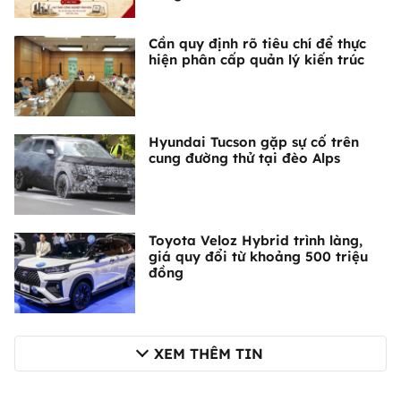
Cần quy định rõ tiêu chí để thực
hiện phân cấp quản lý kiến trúc
Hyundai Tucson gặp sự cố trên
cung đường thử tại đèo Alps
Toyota Veloz Hybrid trình làng,
giá quy đổi từ khoảng 500 triệu
đồng
XEM THÊM TIN