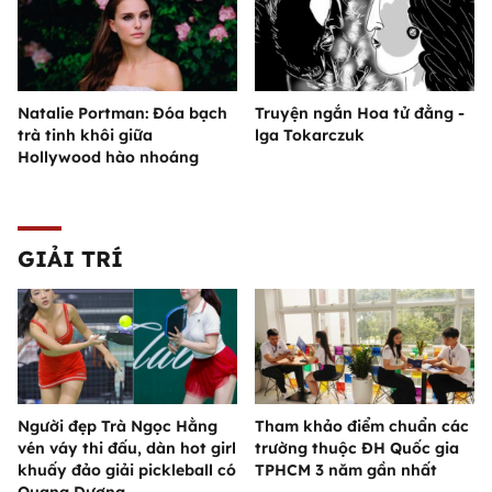
Natalie Portman: Đóa bạch
Truyện ngắn Hoa tử đằng -
trà tinh khôi giữa
lga Tokarczuk
Hollywood hào nhoáng
GIẢI TRÍ
Người đẹp Trà Ngọc Hằng
Tham khảo điểm chuẩn các
vén váy thi đấu, dàn hot girl
trường thuộc ĐH Quốc gia
khuấy đảo giải pickleball có
TPHCM 3 năm gần nhất
Quang Dương