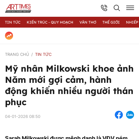
TIN TỨC
KIẾN TRÚC - QUY HOẠCH
VĂN THƠ
THẾ GIỚI
NHIẾP
TRANG CHỦ
TIN TỨC
Mỹ nhân Milkowski khoe ảnh
Năm mới gợi cảm, hành
động khiến nhiều người thán
phục
04-01-2026 08:50
Sarah Milkowski được mệnh danh là VĐV ném