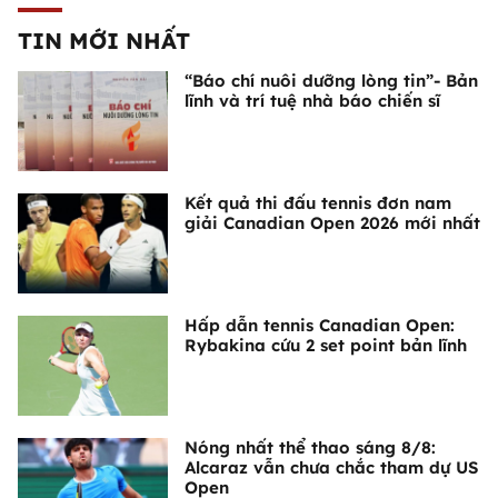
TIN MỚI NHẤT
“Báo chí nuôi dưỡng lòng tin”- Bản
lĩnh và trí tuệ nhà báo chiến sĩ
Kết quả thi đấu tennis đơn nam
giải Canadian Open 2026 mới nhất
Hấp dẫn tennis Canadian Open:
Rybakina cứu 2 set point bản lĩnh
Nóng nhất thể thao sáng 8/8:
Alcaraz vẫn chưa chắc tham dự US
Open