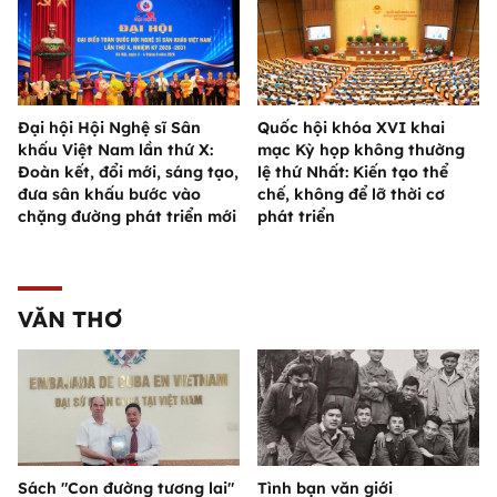
Đại hội Hội Nghệ sĩ Sân
Quốc hội khóa XVI khai
khấu Việt Nam lần thứ X:
mạc Kỳ họp không thường
Đoàn kết, đổi mới, sáng tạo,
lệ thứ Nhất: Kiến tạo thể
đưa sân khấu bước vào
chế, không để lỡ thời cơ
chặng đường phát triển mới
phát triển
VĂN THƠ
Sách "Con đường tương lai"
Tình bạn văn giới