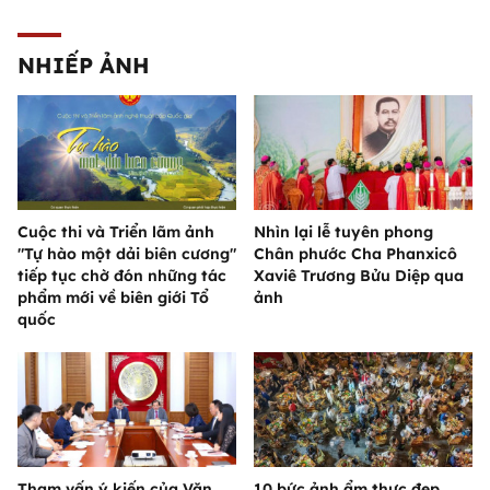
NHIẾP ẢNH
Cuộc thi và Triển lãm ảnh
Nhìn lại lễ tuyên phong
"Tự hào một dải biên cương"
Chân phước Cha Phanxicô
tiếp tục chờ đón những tác
Xaviê Trương Bửu Diệp qua
phẩm mới về biên giới Tổ
ảnh
quốc
Tham vấn ý kiến của Văn
10 bức ảnh ẩm thực đẹp