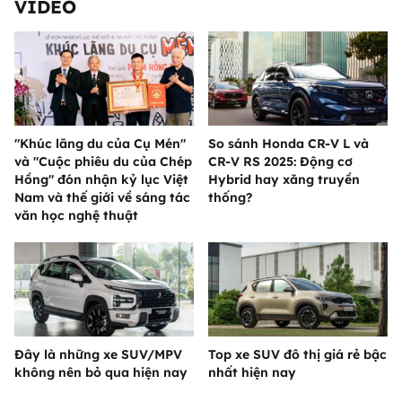
VIDEO
"Khúc lãng du của Cụ Mén"
So sánh Honda CR-V L và
và "Cuộc phiêu du của Chép
CR-V RS 2025: Động cơ
Hồng" đón nhận kỷ lục Việt
Hybrid hay xăng truyền
Nam và thế giới về sáng tác
thống?
văn học nghệ thuật
Đây là những xe SUV/MPV
Top xe SUV đô thị giá rẻ bậc
không nên bỏ qua hiện nay
nhất hiện nay