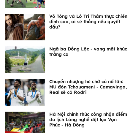
Võ Tòng và Lỗ Trí Thâm thực chiến
đỉnh cao, ai sẽ thắng nếu quyết
đấu?
Ngã ba Đồng Lộc - vang mãi khúc
tráng ca
Chuyển nhượng hè chờ cú nổ lớn:
MU đón Tchouameni - Camavinga,
Real sẽ có Rodri
Hà Nội chính thức công nhận điểm
du lịch Làng nghề dệt lụa Vạn
Phúc - Hà Đông