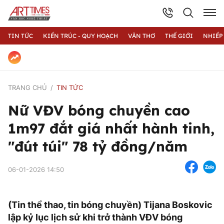
TIN TỨC
KIẾN TRÚC - QUY HOẠCH
VĂN THƠ
THẾ GIỚI
NHIẾP
TRANG CHỦ
TIN TỨC
Nữ VĐV bóng chuyền cao
1m97 đắt giá nhất hành tinh,
"đút túi" 78 tỷ đồng/năm
06-01-2026 14:50
(Tin thể thao, tin bóng chuyền) Tijana Boskovic
lập kỷ lục lịch sử khi trở thành VĐV bóng