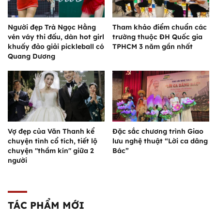
Người đẹp Trà Ngọc Hằng
Tham khảo điểm chuẩn các
vén váy thi đấu, dàn hot girl
trường thuộc ĐH Quốc gia
khuấy đảo giải pickleball có
TPHCM 3 năm gần nhất
Quang Dương
Vợ đẹp của Văn Thanh kể
Đặc sắc chương trình Giao
chuyện tình cổ tích, tiết lộ
lưu nghệ thuật “Lời ca dâng
chuyện "thầm kín" giữa 2
Bác”
người
TÁC PHẨM MỚI