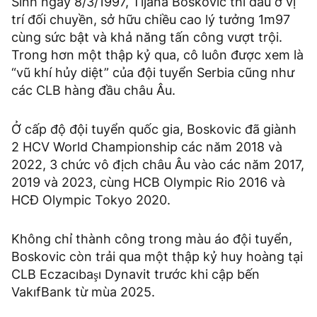
Sinh ngày 8/3/1997, Tijana Boskovic thi đấu ở vị
trí đối chuyền, sở hữu chiều cao lý tưởng 1m97
cùng sức bật và khả năng tấn công vượt trội.
Trong hơn một thập kỷ qua, cô luôn được xem là
“vũ khí hủy diệt” của đội tuyển Serbia cũng như
các CLB hàng đầu châu Âu.
Ở cấp độ đội tuyển quốc gia, Boskovic đã giành
2 HCV World Championship các năm 2018 và
2022, 3 chức vô địch châu Âu vào các năm 2017,
2019 và 2023, cùng HCB Olympic Rio 2016 và
HCĐ Olympic Tokyo 2020.
Không chỉ thành công trong màu áo đội tuyển,
Boskovic còn trải qua một thập kỷ huy hoàng tại
CLB Eczacıbaşı Dynavit trước khi cập bến
VakıfBank từ mùa 2025.