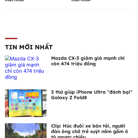
TIN MỚI NHẤT
Mazda CX-3 giảm giá mạnh chỉ
còn 474 triệu đồng
3 thứ giúp iPhone Ultra "đánh bại"
Galaxy Z Fold8
Clip: Húc đuôi xe bán tải, người
đàn ông chở trẻ suýt nằm gầm ô
tô ngược chiều