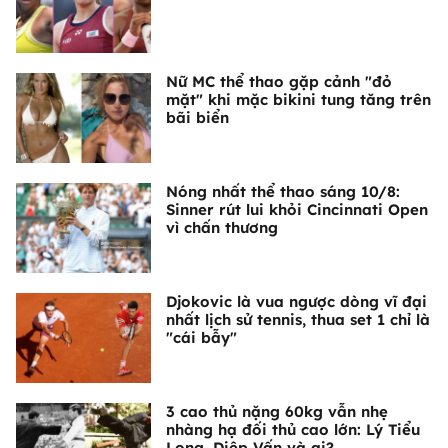
Nữ MC thể thao gặp cảnh "đỏ
mặt" khi mặc bikini tung tăng trên
bãi biển
Nóng nhất thể thao sáng 10/8:
Sinner rút lui khỏi Cincinnati Open
vì chấn thương
Djokovic là vua ngược dòng vĩ đại
nhất lịch sử tennis, thua set 1 chỉ là
"cái bẫy"
3 cao thủ nặng 60kg vẫn nhẹ
nhàng hạ đối thủ cao lớn: Lý Tiểu
Long, Diệp Vấn và ai?