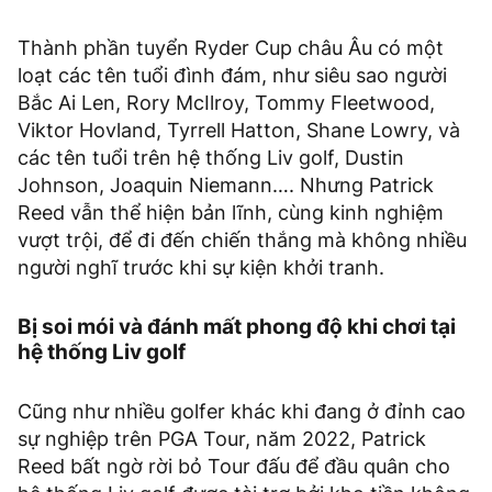
Thành phần tuyển Ryder Cup châu Âu có một
loạt các tên tuổi đình đám, như siêu sao người
Bắc Ai Len, Rory McIlroy, Tommy Fleetwood,
Viktor Hovland, Tyrrell Hatton, Shane Lowry, và
các tên tuổi trên hệ thống Liv golf, Dustin
Johnson, Joaquin Niemann…. Nhưng Patrick
Reed vẫn thể hiện bản lĩnh, cùng kinh nghiệm
vượt trội, để đi đến chiến thắng mà không nhiều
người nghĩ trước khi sự kiện khởi tranh.
Bị soi mói và đánh mất phong độ khi chơi tại
hệ thống Liv golf
Cũng như nhiều golfer khác khi đang ở đỉnh cao
sự nghiệp trên PGA Tour, năm 2022, Patrick
Reed bất ngờ rời bỏ Tour đấu để đầu quân cho