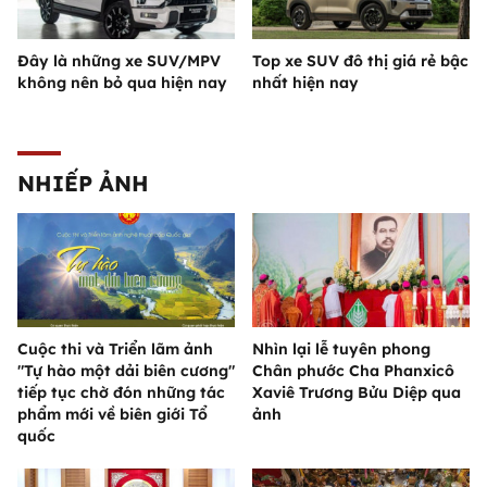
Đây là những xe SUV/MPV
Top xe SUV đô thị giá rẻ bậc
không nên bỏ qua hiện nay
nhất hiện nay
NHIẾP ẢNH
Cuộc thi và Triển lãm ảnh
Nhìn lại lễ tuyên phong
"Tự hào một dải biên cương"
Chân phước Cha Phanxicô
tiếp tục chờ đón những tác
Xaviê Trương Bửu Diệp qua
phẩm mới về biên giới Tổ
ảnh
quốc