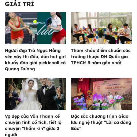
GIẢI TRÍ
Người đẹp Trà Ngọc Hằng
Tham khảo điểm chuẩn các
vén váy thi đấu, dàn hot girl
trường thuộc ĐH Quốc gia
khuấy đảo giải pickleball có
TPHCM 3 năm gần nhất
Quang Dương
Vợ đẹp của Văn Thanh kể
Đặc sắc chương trình Giao
chuyện tình cổ tích, tiết lộ
lưu nghệ thuật “Lời ca dâng
chuyện "thầm kín" giữa 2
Bác”
người