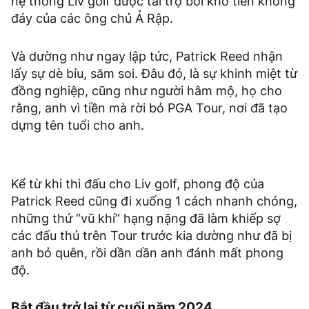
hệ thống Liv golf được tài trợ bởi kho tiền không
đáy của các ông chủ Ả Rập.
Và dường như ngay lập tức, Patrick Reed nhận
lấy sự dè bỉu, săm soi. Đâu đó, là sự khinh miệt từ
đồng nghiệp, cũng như người hâm mộ, họ cho
rằng, anh vì tiền mà rời bỏ PGA Tour, nơi đã tạo
dựng tên tuổi cho anh.
Kể từ khi thi đấu cho Liv golf, phong độ của
Patrick Reed cũng đi xuống 1 cách nhanh chóng,
những thứ “vũ khí” hạng nặng đã làm khiếp sợ
các đấu thủ trên Tour trước kia dường như đã bị
anh bỏ quên, rồi dần dần anh đánh mất phong
độ.
Bắt đầu trở lại từ cuối năm 2024