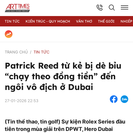
TIN TỨC
KIẾN TRÚC - QUY HOẠCH
VĂN THƠ
THẾ GIỚI
NHIẾP
TRANG CHỦ
TIN TỨC
Patrick Reed từ kẻ bị dè bỉu
“chạy theo đồng tiền” đến
ngôi vô địch ở Dubai
27-01-2026 22:53
(Tin thể thao, tin golf) Sự kiện Rolex Series đầu
tiên trong mùa giải trên DPWT, Hero Dubai