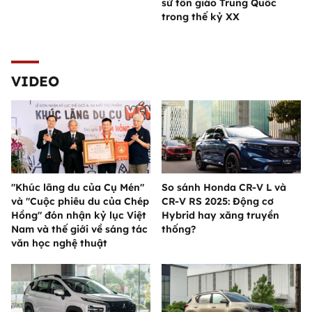
sử tôn giáo Trung Quốc
trong thế kỷ XX
VIDEO
"Khúc lãng du của Cụ Mén"
So sánh Honda CR-V L và
và "Cuộc phiêu du của Chép
CR-V RS 2025: Động cơ
Hồng" đón nhận kỷ lục Việt
Hybrid hay xăng truyền
Nam và thế giới về sáng tác
thống?
văn học nghệ thuật