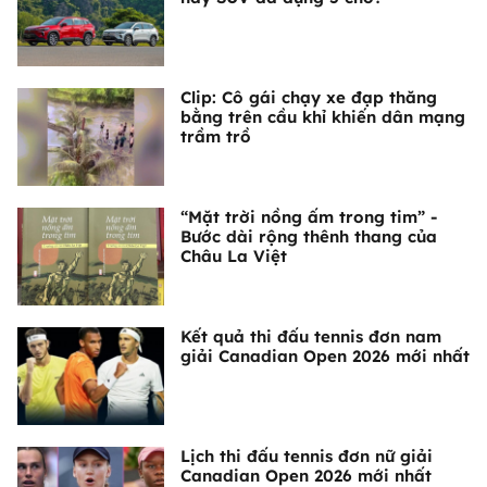
Clip: Cô gái chạy xe đạp thăng
bằng trên cầu khỉ khiến dân mạng
trầm trồ
“Mặt trời nồng ấm trong tim” -
Bước dài rộng thênh thang của
Châu La Việt
Kết quả thi đấu tennis đơn nam
giải Canadian Open 2026 mới nhất
Lịch thi đấu tennis đơn nữ giải
Canadian Open 2026 mới nhất