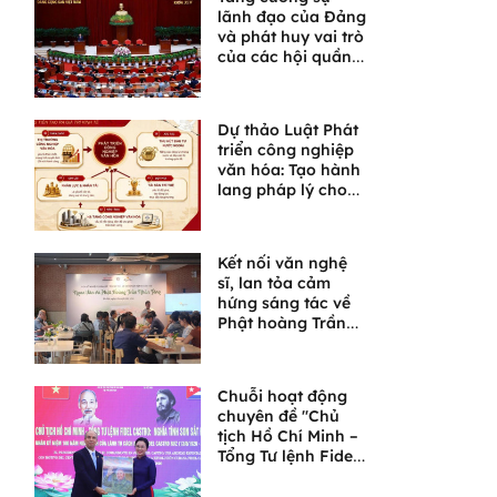
lãnh đạo của Đảng
và phát huy vai trò
của các hội quần
chúng trong giai
đoạn phát triển
mới
Dự thảo Luật Phát
triển công nghiệp
văn hóa: Tạo hành
lang pháp lý cho
một lĩnh vực giàu
tiềm năng
Kết nối văn nghệ
sĩ, lan tỏa cảm
hứng sáng tác về
Phật hoàng Trần
Nhân Tông và
Ngọa Vân
Chuỗi hoạt động
chuyên đề "Chủ
tịch Hồ Chí Minh –
Tổng Tư lệnh Fidel
Castro: Nghĩa tình
son sắt đặc biệt"