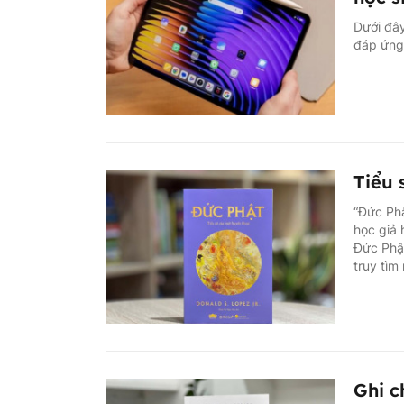
Dưới đây
đáp ứng 
Tiểu 
“Đức Phậ
học giả 
Đức Phật
truy tìm
Ghi c