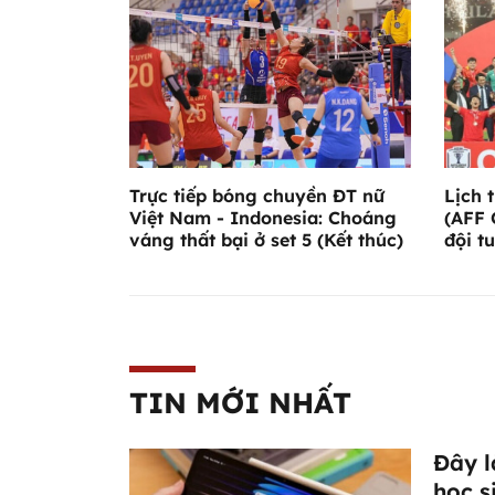
Trực tiếp bóng chuyền ĐT nữ
Lịch 
Việt Nam - Indonesia: Choáng
(AFF 
váng thất bại ở set 5 (Kết thúc)
đội t
TIN MỚI NHẤT
Đây l
học s