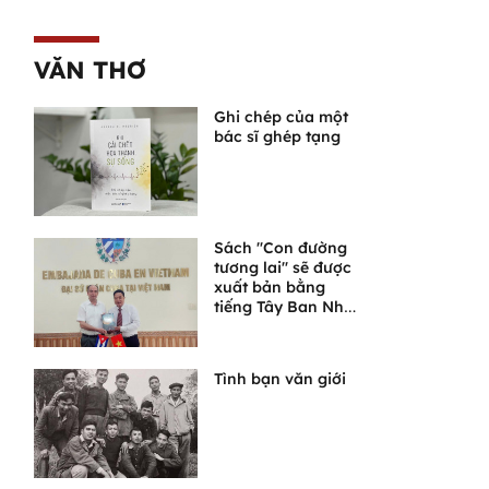
VĂN THƠ
Ghi chép của một
bác sĩ ghép tạng
Sách "Con đường
tương lai" sẽ được
xuất bản bằng
tiếng Tây Ban Nha
tại Cuba
Tình bạn văn giới