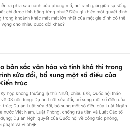
diễn ra phía sau cánh cửa phòng mổ, nơi ranh giới giữa sự sống
hết chỉ được tính bằng từng phút? Điều gì khiến một quyết định
g trong khoảnh khắc mất mát lớn nhất của một gia đình có thể
 vọng cho nhiều cuộc đời khác?
o bản sắc văn hóa và tính khả thi trong
rình sửa đổi, bổ sung một số điều của
Kiến trúc
 Kỳ họp không thường lệ thứ Nhất, chiều 6/8, Quốc hội thảo
ổ về 03 nội dung: Dự án Luật sửa đổi, bổ sung một số điều của
n trúc; Dự án Luật sửa đổi, bổ sung một số điều của Luật Ngân
 nước Việt Nam, Luật Phòng, chống rửa tiền và Luật Các tổ
 dụng; Dự án Nghị quyết của Quốc hội về công tác phòng,
ội phạm và vi ph�