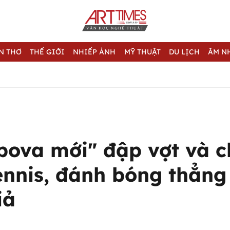
N THƠ
THẾ GIỚI
NHIẾP ẢNH
MỸ THUẬT
DU LỊCH
ÂM N
pova mới" đập vợt và 
ennis, đánh bóng thẳng
iả