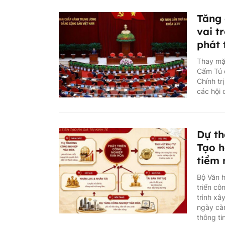
Tăng 
vai t
phát 
Thay mặt
Cẩm Tú 
Chính tr
các hội 
Dự th
Tạo h
tiềm
Bộ Văn h
triển cô
trình xâ
ngày càn
thông ti