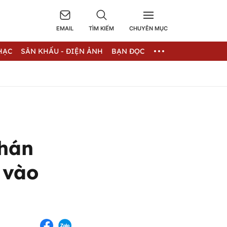
EMAIL
TÌM KIẾM
CHUYÊN MỤC
HẠC
SÂN KHẤU - ĐIỆN ẢNH
BẠN ĐỌC
chán
 vào