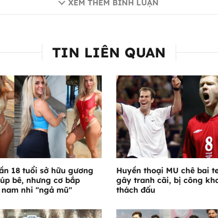
XEM THÊM BÌNH LUẬN
TIN LIÊN QUAN
ần 18 tuổi sở hữu gương
Huyền thoại MU chê bai t
úp bê, nhưng cơ bắp
gây tranh cãi, bị công kh
 nam nhi "ngả mũ"
thách đấu