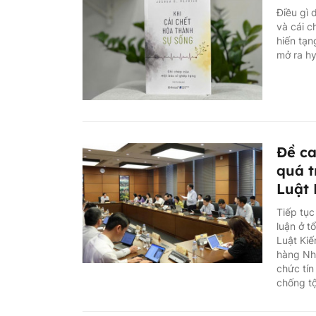
Điều gì 
và cái c
hiến tạn
mở ra hy
Đề ca
quá t
Luật 
Tiếp tục
luận ở t
Luật Kiế
hàng Nhà
chức tín
chống t