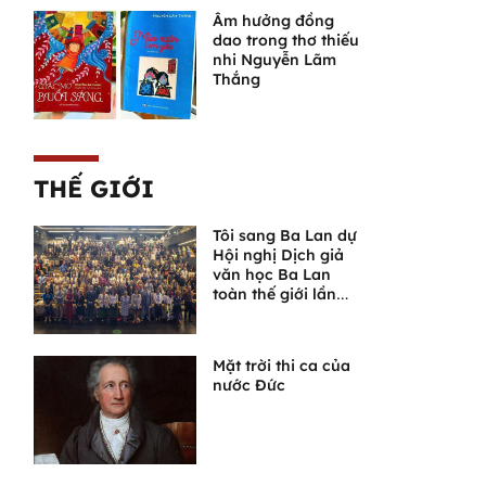
Âm hưởng đồng
dao trong thơ thiếu
nhi Nguyễn Lãm
Thắng
THẾ GIỚI
Tôi sang Ba Lan dự
Hội nghị Dịch giả
văn học Ba Lan
toàn thế giới lần
thứ VI
Mặt trời thi ca của
nước Đức