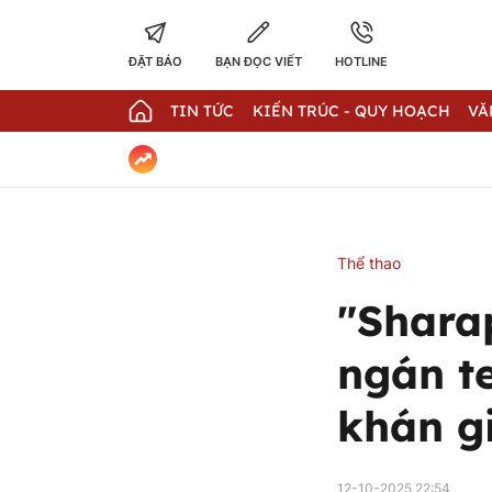
ĐẶT BÁO
BẠN ĐỌC VIẾT
HOTLINE
TIN TỨC
KIẾN TRÚC - QUY HOẠCH
VĂ
Thể thao
"Shara
ngán t
khán g
12-10-2025 22:54