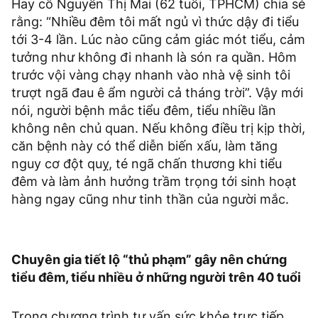
Hay cô Nguyễn Thị Mai (62 tuổi, TPHCM) chia sẻ
rằng: “Nhiều đêm tôi mất ngủ vì thức dậy đi tiểu
tới 3-4 lần. Lúc nào cũng cảm giác mót tiểu, cảm
tưởng như không đi nhanh là són ra quần. Hôm
trước vội vàng chạy nhanh vào nhà vệ sinh tôi
trượt ngã đau ê ẩm người cả tháng trời”. Vậy mới
nói, người bệnh mắc tiểu đêm, tiểu nhiều lần
không nên chủ quan. Nếu không điều trị kịp thời,
căn bệnh này có thể diễn biến xấu, làm tăng
nguy cơ đột quỵ, té ngã chấn thương khi tiểu
đêm và làm ảnh hưởng trầm trọng tới sinh hoạt
hàng ngay cũng như tinh thần của người mắc.
Chuyên gia tiết lộ “thủ phạm” gây nên chứng
tiểu đêm, tiểu nhiều ở những người trên 40 tuổi
Trong chương trình tư vấn sức khỏe trực tiếp