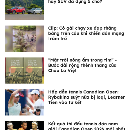
hay SUV đa dụng 5 chỗ?
Clip: Cô gái chạy xe đạp thăng
bằng trên cầu khỉ khiến dân mạng
trầm trồ
“Mặt trời nồng ấm trong tim” -
Bước dài rộng thênh thang của
Châu La Việt
Hấp dẫn tennis Canadian Open:
Rybakina suýt nữa bị loại, Learner
Tien vào tứ kết
Kết quả thi đấu tennis đơn nam
giải Canadian Open 2026 mới nhất