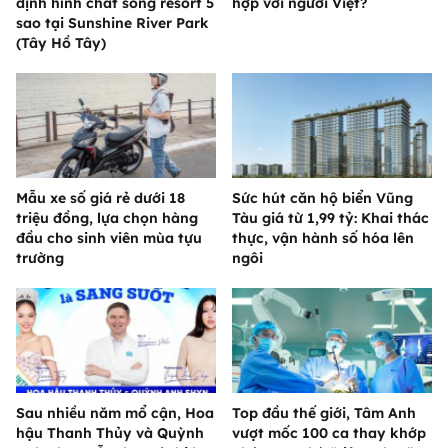
định hình chất sống resort 5
hợp với người Việt?
sao tại Sunshine River Park
(Tây Hồ Tây)
Mẫu xe số giá rẻ dưới 18
Sức hút căn hộ biển Vũng
triệu đồng, lựa chọn hàng
Tàu giá từ 1,99 tỷ: Khai thác
đầu cho sinh viên mùa tựu
thực, vận hành số hóa lên
trường
ngôi
Sau nhiều năm mổ cận, Hoa
Top đầu thế giới, Tâm Anh
hậu Thanh Thủy và Quỳnh
vượt mốc 100 ca thay khớp