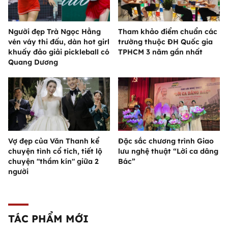
Người đẹp Trà Ngọc Hằng
Tham khảo điểm chuẩn các
vén váy thi đấu, dàn hot girl
trường thuộc ĐH Quốc gia
khuấy đảo giải pickleball có
TPHCM 3 năm gần nhất
Quang Dương
Vợ đẹp của Văn Thanh kể
Đặc sắc chương trình Giao
chuyện tình cổ tích, tiết lộ
lưu nghệ thuật “Lời ca dâng
chuyện "thầm kín" giữa 2
Bác”
người
TÁC PHẨM MỚI