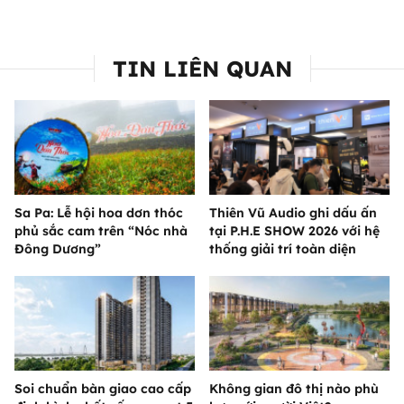
TIN LIÊN QUAN
Sa Pa: Lễ hội hoa dơn thóc
Thiên Vũ Audio ghi dấu ấn
phủ sắc cam trên “Nóc nhà
tại P.H.E SHOW 2026 với hệ
Đông Dương”
thống giải trí toàn diện
Soi chuẩn bàn giao cao cấp
Không gian đô thị nào phù