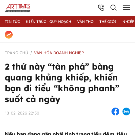
TIN TỨC
KIẾN TRÚC - QUY HOẠCH
VĂN THƠ
THẾ GIỚI
NHIẾP
TRANG CHỦ
VĂN HÓA DOANH NGHIỆP
2 thứ này “tàn phá” bàng
quang khủng khiếp, khiến
bạn đi tiểu “không phanh”
suốt cả ngày
13-02-2026 22:50
Nếu bạn đang gặp phải tình trạng tiểu đêm, tiểu