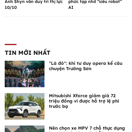
Anh Shyn vẫn duy trì thị lực
phức tạp nhờ “siêu robot”
10/10
AI
TIN MỚI NHẤT
"Lá đỏ": khi tư duy opera kể câu
chuyện Trường Sơn
Mitsubishi Xforce giảm giá 72
triệu đồng vì được hỗ trợ lệ phí
trước bạ
Nên chọn xe MPV 7 chỗ thực dụng