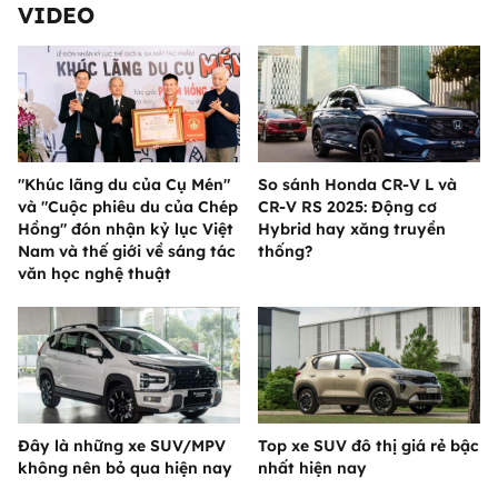
VIDEO
"Khúc lãng du của Cụ Mén"
So sánh Honda CR-V L và
và "Cuộc phiêu du của Chép
CR-V RS 2025: Động cơ
Hồng" đón nhận kỷ lục Việt
Hybrid hay xăng truyền
Nam và thế giới về sáng tác
thống?
văn học nghệ thuật
Đây là những xe SUV/MPV
Top xe SUV đô thị giá rẻ bậc
không nên bỏ qua hiện nay
nhất hiện nay