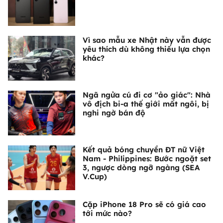
Vì sao mẫu xe Nhật này vẫn được
yêu thích dù không thiếu lựa chọn
khác?
Ngã ngửa cú đi cơ "ảo giác": Nhà
vô địch bi-a thế giới mất ngôi, bị
nghi ngờ bán độ
Kết quả bóng chuyền ĐT nữ Việt
Nam - Philippines: Bước ngoặt set
3, ngược dòng ngỡ ngàng (SEA
V.Cup)
Cặp iPhone 18 Pro sẽ có giá cao
tới mức nào?