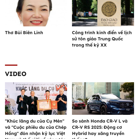
Thơ Bùi Biên Linh
Công trình kinh điển về lịch
sử tôn giáo Trung Quốc
trong thế kỷ XX
VIDEO
"Khúc lãng du của Cụ Mén"
So sánh Honda CR-V L và
và "Cuộc phiêu du của Chép
CR-V RS 2025: Động cơ
Hồng" đón nhận kỷ lục Việt
Hybrid hay xăng truyền