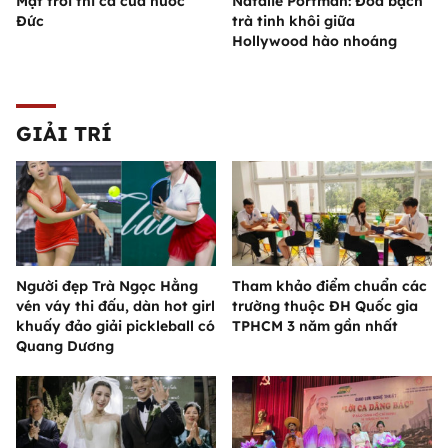
Mặt trời thi ca của nước
Natalie Portman: Đóa bạch
Đức
trà tinh khôi giữa
Hollywood hào nhoáng
GIẢI TRÍ
Người đẹp Trà Ngọc Hằng
Tham khảo điểm chuẩn các
vén váy thi đấu, dàn hot girl
trường thuộc ĐH Quốc gia
khuấy đảo giải pickleball có
TPHCM 3 năm gần nhất
Quang Dương