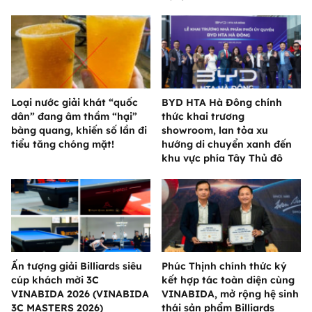
Loại nước giải khát “quốc
BYD HTA Hà Đông chính
dân” đang âm thầm “hại”
thức khai trương
bàng quang, khiến số lần đi
showroom, lan tỏa xu
tiểu tăng chóng mặt!
hướng di chuyển xanh đến
khu vực phía Tây Thủ đô
Ấn tượng giải Billiards siêu
Phúc Thịnh chính thức ký
cúp khách mời 3C
kết hợp tác toàn diện cùng
VINABIDA 2026 (VINABIDA
VINABIDA, mở rộng hệ sinh
3C MASTERS 2026)
thái sản phẩm Billiards