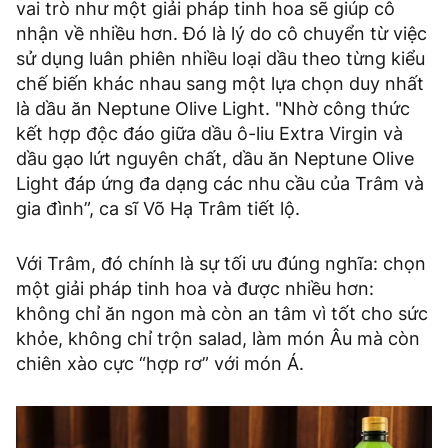
vai trò như một giải pháp tinh hoa sẽ giúp cô
nhận về nhiều hơn. Đó là lý do cô chuyển từ việc
sử dụng luân phiên nhiều loại dầu theo từng kiểu
chế biến khác nhau sang một lựa chọn duy nhất
là dầu ăn Neptune Olive Light. "Nhờ công thức
kết hợp độc đáo giữa dầu ô-liu Extra Virgin và
dầu gạo lứt nguyên chất, dầu ăn Neptune Olive
Light đáp ứng đa dạng các nhu cầu của Trâm và
gia đình”, ca sĩ Võ Hạ Trâm tiết lộ.
Với Trâm, đó chính là sự tối ưu đúng nghĩa: chọn
một giải pháp tinh hoa và được nhiều hơn:
không chỉ ăn ngon mà còn an tâm vì tốt cho sức
khỏe, không chỉ trộn salad, làm món Âu mà còn
chiên xào cực “hợp rơ” với món Á.