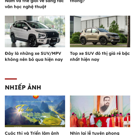
Nam và thế giới về sáng tác
thống?
văn học nghệ thuật
Đây là những xe SUV/MPV
Top xe SUV đô thị giá rẻ bậc
không nên bỏ qua hiện nay
nhất hiện nay
NHIẾP ẢNH
Cuộc thi và Triển lãm ảnh
Nhìn lại lễ tuyên phong