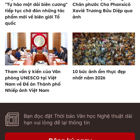
"Tự hào một dải biên cương"
Chân phước Cha Phanxicô
tiếp tục chờ đón những tác
Xaviê Trương Bửu Diệp qua
phẩm mới về biên giới Tổ
ảnh
quốc
Tham vấn ý kiến của Văn
10 bức ảnh ẩm thực đẹp
phòng UNESCO tại Việt
nhất năm 2026
Nam về Đề án Thành phố
Nhiếp ảnh Việt Nam
Bạn đọc đặt Thời báo Văn học Nghệ thuật dài
hạn vui lòng để lại thông tin