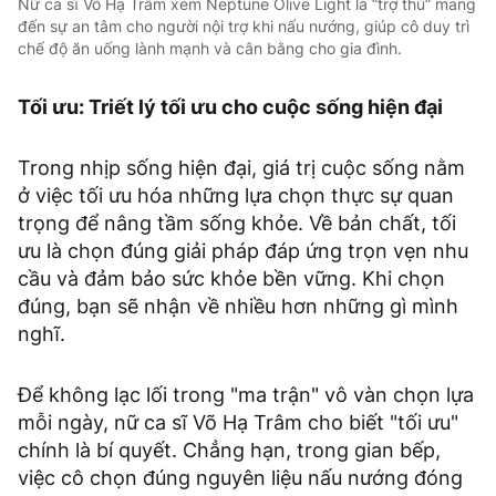
Nữ ca sĩ Võ Hạ Trâm xem Neptune Olive Light là “trợ thủ” mang
đến sự an tâm cho người nội trợ khi nấu nướng, giúp cô duy trì
chế độ ăn uống lành mạnh và cân bằng cho gia đình.
Tối ưu: Triết lý tối ưu cho cuộc sống hiện đại
Trong nhịp sống hiện đại, giá trị cuộc sống nằm
ở việc tối ưu hóa những lựa chọn thực sự quan
trọng để nâng tầm sống khỏe. Về bản chất, tối
ưu là chọn đúng giải pháp đáp ứng trọn vẹn nhu
cầu và đảm bảo sức khỏe bền vững. Khi chọn
đúng, bạn sẽ nhận về nhiều hơn những gì mình
nghĩ.
Để không lạc lối trong "ma trận" vô vàn chọn lựa
mỗi ngày, nữ ca sĩ Võ Hạ Trâm cho biết "tối ưu"
chính là bí quyết. Chẳng hạn, trong gian bếp,
việc cô chọn đúng nguyên liệu nấu nướng đóng