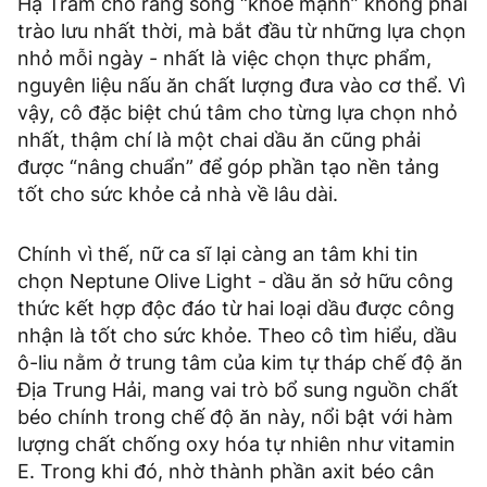
Hạ Trâm cho rằng sống “khỏe mạnh” không phải
trào lưu nhất thời, mà bắt đầu từ những lựa chọn
nhỏ mỗi ngày - nhất là việc chọn thực phẩm,
nguyên liệu nấu ăn chất lượng đưa vào cơ thể. Vì
vậy, cô đặc biệt chú tâm cho từng lựa chọn nhỏ
nhất, thậm chí là một chai dầu ăn cũng phải
được “nâng chuẩn” để góp phần tạo nền tảng
tốt cho sức khỏe cả nhà về lâu dài.
Chính vì thế, nữ ca sĩ lại càng an tâm khi tin
chọn Neptune Olive Light - dầu ăn sở hữu công
thức kết hợp độc đáo từ hai loại dầu được công
nhận là tốt cho sức khỏe. Theo cô tìm hiểu, dầu
ô-liu nằm ở trung tâm của kim tự tháp chế độ ăn
Địa Trung Hải, mang vai trò bổ sung nguồn chất
béo chính trong chế độ ăn này, nổi bật với hàm
lượng chất chống oxy hóa tự nhiên như vitamin
E. Trong khi đó, nhờ thành phần axit béo cân