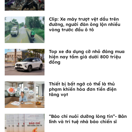
Clip: Xe máy trượt vệt dầu trên
đường, người đàn ông lộn nhiều
vòng trước đầu ô tô
Top xe đa dụng cỡ nhỏ đáng mua
hiện nay tầm giá dưới 800 triệu
đồng
Thiết bị bất ngờ có thể là thủ
phạm khiến hóa đơn tiền điện
tăng vọt
“Báo chí nuôi dưỡng lòng tin”- Bản
lĩnh và trí tuệ nhà báo chiến sĩ