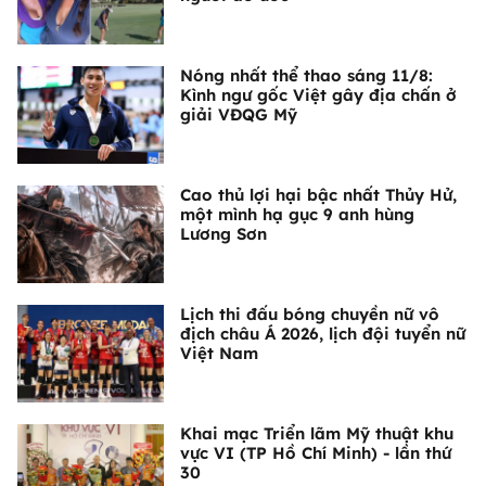
Nóng nhất thể thao sáng 11/8:
Kình ngư gốc Việt gây địa chấn ở
giải VĐQG Mỹ
Cao thủ lợi hại bậc nhất Thủy Hử,
một mình hạ gục 9 anh hùng
Lương Sơn
Lịch thi đấu bóng chuyền nữ vô
địch châu Á 2026, lịch đội tuyển nữ
Việt Nam
Khai mạc Triển lãm Mỹ thuật khu
vực VI (TP Hồ Chí Minh) - lần thứ
30