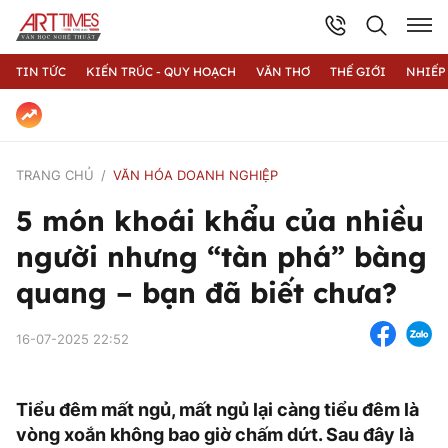
TIN TỨC
KIẾN TRÚC - QUY HOẠCH
VĂN THƠ
THẾ GIỚI
NHIẾP
TRANG CHỦ
VĂN HÓA DOANH NGHIỆP
5 món khoái khẩu của nhiều
người nhưng “tàn phá” bàng
quang – bạn đã biết chưa?
16-07-2025 22:52
Tiểu đêm mất ngủ, mất ngủ lại càng tiểu đêm là
vòng xoắn không bao giờ chấm dứt. Sau đây là