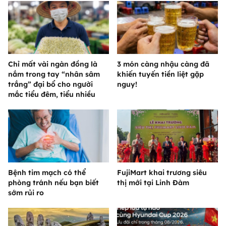
Chỉ mất vài ngàn đồng là
3 món càng nhậu càng đã
nắm trong tay “nhân sâm
khiến tuyến tiền liệt gặp
trắng” đại bổ cho người
nguy!
mắc tiểu đêm, tiểu nhiều
Bệnh tim mạch có thể
FujiMart khai trương siêu
phòng tránh nếu bạn biết
thị mới tại Linh Đàm
sớm rủi ro