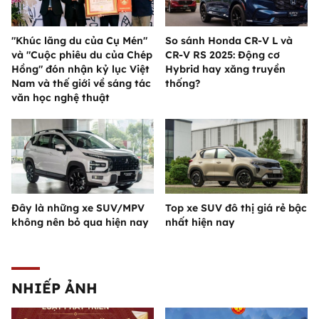
"Khúc lãng du của Cụ Mén"
So sánh Honda CR-V L và
và "Cuộc phiêu du của Chép
CR-V RS 2025: Động cơ
Hồng" đón nhận kỷ lục Việt
Hybrid hay xăng truyền
Nam và thế giới về sáng tác
thống?
văn học nghệ thuật
Đây là những xe SUV/MPV
Top xe SUV đô thị giá rẻ bậc
không nên bỏ qua hiện nay
nhất hiện nay
NHIẾP ẢNH