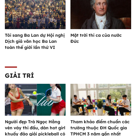
Tôi sang Ba Lan dự Hội nghị
Mặt trời thi ca của nước
Dịch giả văn học Ba Lan
Đức
toàn thế giới lần thứ VI
GIẢI TRÍ
Người đẹp Trà Ngọc Hằng
Tham khảo điểm chuẩn các
vén váy thi đấu, dàn hot girl
trường thuộc ĐH Quốc gia
khuấy đảo giải pickleball có
TPHCM 3 năm gần nhất