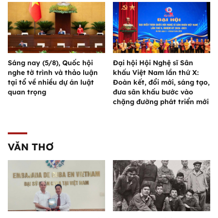
Sáng nay (5/8), Quốc hội
Đại hội Hội Nghệ sĩ Sân
nghe tờ trình và thảo luận
khấu Việt Nam lần thứ X:
tại tổ về nhiều dự án luật
Đoàn kết, đổi mới, sáng tạo,
quan trọng
đưa sân khấu bước vào
chặng đường phát triển mới
VĂN THƠ