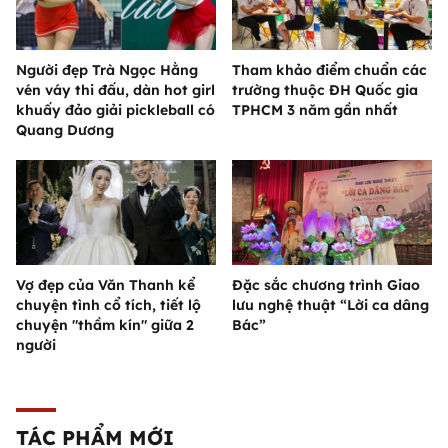
Người đẹp Trà Ngọc Hằng
Tham khảo điểm chuẩn các
vén váy thi đấu, dàn hot girl
trường thuộc ĐH Quốc gia
khuấy đảo giải pickleball có
TPHCM 3 năm gần nhất
Quang Dương
Vợ đẹp của Văn Thanh kể
Đặc sắc chương trình Giao
chuyện tình cổ tích, tiết lộ
lưu nghệ thuật “Lời ca dâng
chuyện "thầm kín" giữa 2
Bác”
người
TÁC PHẨM MỚI