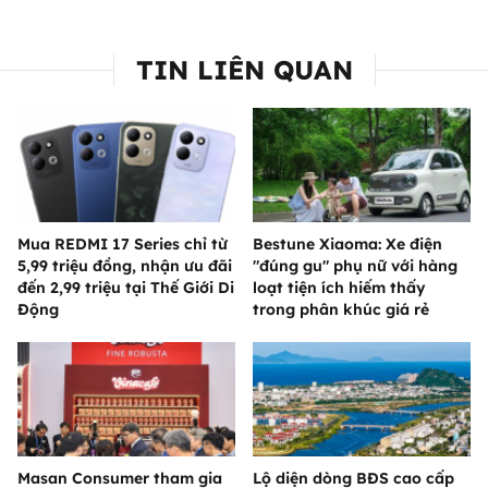
TIN LIÊN QUAN
Mua REDMI 17 Series chỉ từ
Bestune Xiaoma: Xe điện
5,99 triệu đồng, nhận ưu đãi
"đúng gu" phụ nữ với hàng
đến 2,99 triệu tại Thế Giới Di
loạt tiện ích hiếm thấy
Động
trong phân khúc giá rẻ
Masan Consumer tham gia
Lộ diện dòng BĐS cao cấp