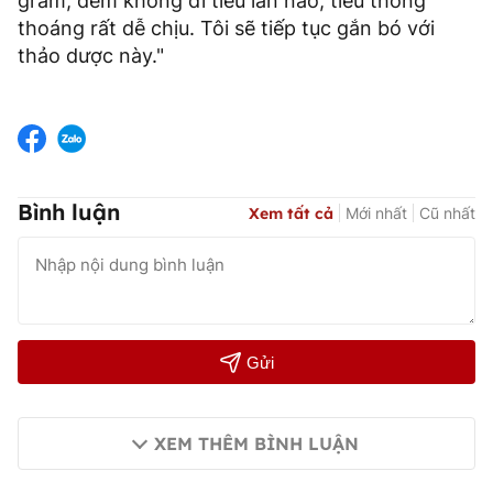
gram, đêm không đi tiểu lần nào, tiểu thông
thoáng rất dễ chịu. Tôi sẽ tiếp tục gắn bó với
thảo dược này."
Bình luận
Xem tất cả
Mới nhất
Cũ nhất
Gửi
XEM THÊM BÌNH LUẬN