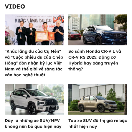
VIDEO
"Khúc lãng du của Cụ Mén"
So sánh Honda CR-V L và
và "Cuộc phiêu du của Chép
CR-V RS 2025: Động cơ
Hồng" đón nhận kỷ lục Việt
Hybrid hay xăng truyền
Nam và thế giới về sáng tác
thống?
văn học nghệ thuật
Đây là những xe SUV/MPV
Top xe SUV đô thị giá rẻ bậc
không nên bỏ qua hiện nay
nhất hiện nay