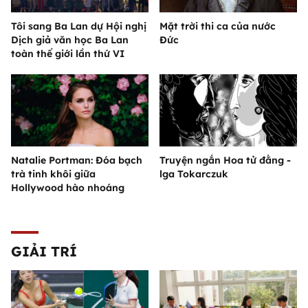
Tôi sang Ba Lan dự Hội nghị
Mặt trời thi ca của nước
Dịch giả văn học Ba Lan
Đức
toàn thế giới lần thứ VI
Natalie Portman: Đóa bạch
Truyện ngắn Hoa tử đằng -
trà tinh khôi giữa
lga Tokarczuk
Hollywood hào nhoáng
GIẢI TRÍ