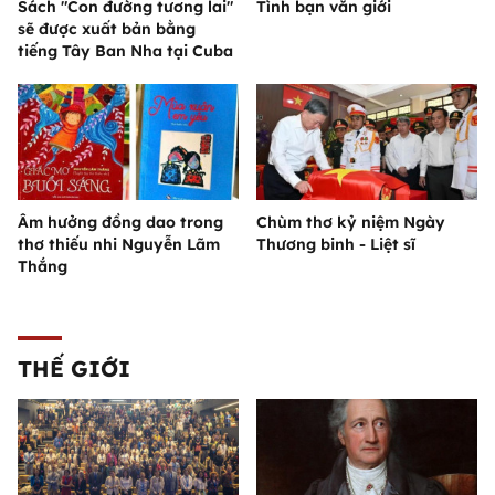
Sách "Con đường tương lai"
Tình bạn văn giới
sẽ được xuất bản bằng
tiếng Tây Ban Nha tại Cuba
Âm hưởng đồng dao trong
Chùm thơ kỷ niệm Ngày
thơ thiếu nhi Nguyễn Lãm
Thương binh - Liệt sĩ
Thắng
THẾ GIỚI