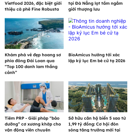
Vietfood 2026, đặc biệt giới
tại Đà Nẵng lọt tầm ngắm
thiệu cà phê Fine Robusta
giới thượng lưu
Khám phá vẻ đẹp hoang sơ
BioAmicus hướng tới xác
phía đông Đài Loan qua
lập kỷ lục Em bé cử tạ 2026
“Top 100 danh lam thắng
cảnh”
Tiêm PRP - Giải pháp “bảo
Sở hữu căn hộ biển 5 sao từ
dưỡng” cơ xương khớp cho
1,99 tỷ đồng: Cơ hội đón
vận động viên chuyên
sóng tăng trưởng mới tại