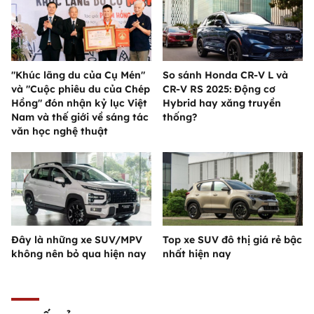
"Khúc lãng du của Cụ Mén"
So sánh Honda CR-V L và
và "Cuộc phiêu du của Chép
CR-V RS 2025: Động cơ
Hồng" đón nhận kỷ lục Việt
Hybrid hay xăng truyền
Nam và thế giới về sáng tác
thống?
văn học nghệ thuật
Đây là những xe SUV/MPV
Top xe SUV đô thị giá rẻ bậc
không nên bỏ qua hiện nay
nhất hiện nay