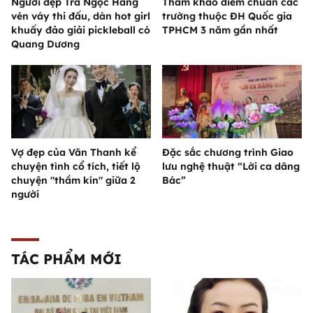
Người đẹp Trà Ngọc Hằng
Tham khảo điểm chuẩn các
vén váy thi đấu, dàn hot girl
trường thuộc ĐH Quốc gia
khuấy đảo giải pickleball có
TPHCM 3 năm gần nhất
Quang Dương
Vợ đẹp của Văn Thanh kể
Đặc sắc chương trình Giao
chuyện tình cổ tích, tiết lộ
lưu nghệ thuật “Lời ca dâng
chuyện "thầm kín" giữa 2
Bác”
người
TÁC PHẨM MỚI