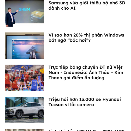
Samsung vừa giới thiệu bộ nhớ 3D
dành cho AI
Vì sao hơn 20% thị phần Windows
bất ngờ “bốc hơi”?
Trực tiếp bóng chuyền ĐT nữ Việt
Nam - Indonesia: Ánh Thảo - Kim
Thanh ghi điểm ấn tượng
Triệu hồi hơn 13.000 xe Hyundai
Tucson vì lỗi camera