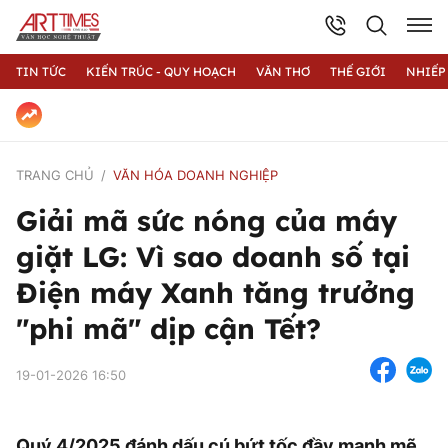
TIN TỨC
KIẾN TRÚC - QUY HOẠCH
VĂN THƠ
THẾ GIỚI
NHIẾP
TRANG CHỦ
VĂN HÓA DOANH NGHIỆP
Giải mã sức nóng của máy
giặt LG: Vì sao doanh số tại
Điện máy Xanh tăng trưởng
"phi mã" dịp cận Tết?
19-01-2026 16:50
Quý 4/2025 đánh dấu cú bứt tốc đầy mạnh mẽ