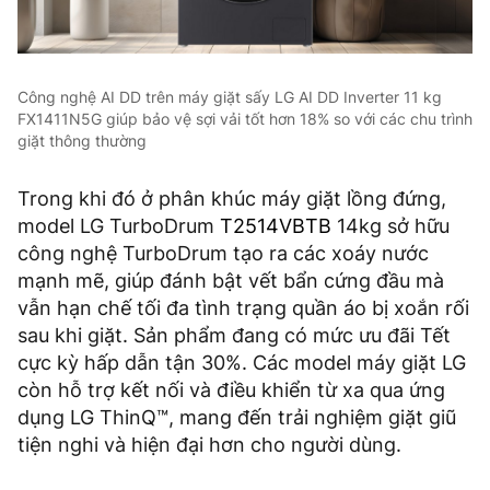
Công nghệ AI DD trên máy giặt sấy LG AI DD Inverter 11 kg
FX1411N5G giúp bảo vệ sợi vải tốt hơn 18% so với các chu trình
giặt thông thường
Trong khi đó ở phân khúc máy giặt lồng đứng,
model LG TurboDrum
T2514VBTB
14kg sở hữu
công nghệ TurboDrum tạo ra các xoáy nước
mạnh mẽ, giúp đánh bật vết bẩn cứng đầu mà
vẫn hạn chế tối đa tình trạng quần áo bị xoắn rối
sau khi giặt. Sản phẩm đang có mức ưu đãi Tết
cực kỳ hấp dẫn tận 30%. Các model máy giặt LG
còn hỗ trợ kết nối và điều khiển từ xa qua ứng
dụng LG ThinQ™, mang đến trải nghiệm giặt giũ
tiện nghi và hiện đại hơn cho người dùng.