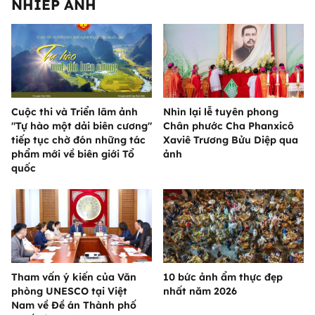
NHIẾP ẢNH
Cuộc thi và Triển lãm ảnh
Nhìn lại lễ tuyên phong
"Tự hào một dải biên cương"
Chân phước Cha Phanxicô
tiếp tục chờ đón những tác
Xaviê Trương Bửu Diệp qua
phẩm mới về biên giới Tổ
ảnh
quốc
Tham vấn ý kiến của Văn
10 bức ảnh ẩm thực đẹp
phòng UNESCO tại Việt
nhất năm 2026
Nam về Đề án Thành phố