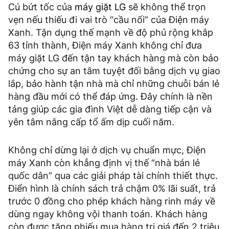
Cú bứt tốc của
máy giặt LG
sẽ không thể trọn
vẹn nếu thiếu đi vai trò “cầu nối” của Điện máy
Xanh. Tận dụng thế mạnh về độ phủ rộng khắp
63 tỉnh thành, Điện máy Xanh không chỉ đưa
máy giặt LG đến tận tay khách hàng mà còn bảo
chứng cho sự an tâm tuyệt đối bằng dịch vụ giao
lắp, bảo hành tận nhà mà chỉ những chuỗi bán lẻ
hàng đầu mới có thể đáp ứng. Đây chính là nền
tảng giúp các gia đình Việt dễ dàng tiếp cận và
yên tâm nâng cấp tổ ấm dịp cuối năm.
Không chỉ dừng lại ở dịch vụ chuẩn mực, Điện
máy Xanh còn khẳng định vị thế “nhà bán lẻ
quốc dân” qua các giải pháp tài chính thiết thực.
Điển hình là chính sách trả chậm 0% lãi suất, trả
trước 0 đồng cho phép khách hàng rinh máy về
dùng ngay không vội thanh toán. Khách hàng
còn được tặng phiếu mua hàng trị giá đến 2 triệu