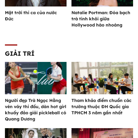
Mặt trời thi ca của nước
Natalie Portman: Đóa bạch
Đức
trà tinh khôi giữa
Hollywood hào nhoáng
GIẢI TRÍ
Người đẹp Trà Ngọc Hằng
Tham khảo điểm chuẩn các
vén váy thi đấu, dàn hot girl
trường thuộc ĐH Quốc gia
khuấy đảo giải pickleball có
TPHCM 3 năm gần nhất
Quang Dương