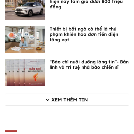
hiện nay tầm giá dưới 800 triệu
đồng
Thiết bị bất ngờ có thể là thủ
phạm khiến hóa đơn tiền điện
tăng vọt
“Báo chí nuôi dưỡng lòng tin”- Bản
lĩnh và trí tuệ nhà báo chiến sĩ
XEM THÊM TIN