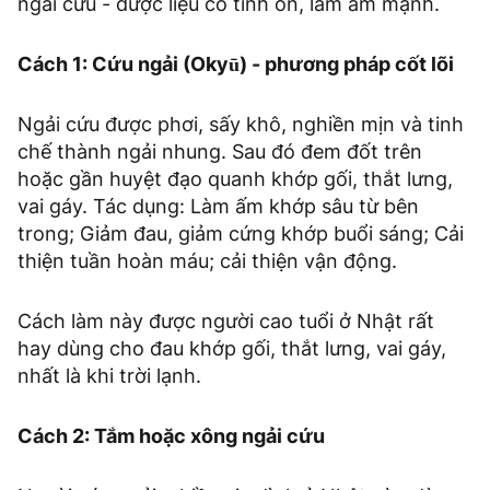
ngải cứu - dược liệu có tính ôn, làm ấm mạnh.
Cách 1: Cứu ngải (Okyū) - phương pháp cốt lõi
Ngải cứu được phơi, sấy khô, nghiền mịn và tinh
chế thành ngải nhung. Sau đó đem đốt trên
hoặc gần huyệt đạo quanh khớp gối, thắt lưng,
vai gáy. Tác dụng: Làm ấm khớp sâu từ bên
trong; Giảm đau, giảm cứng khớp buổi sáng; Cải
thiện tuần hoàn máu; cải thiện vận động.
Cách làm này được người cao tuổi ở Nhật rất
hay dùng cho đau khớp gối, thắt lưng, vai gáy,
nhất là khi trời lạnh.
Cách 2: Tắm hoặc xông ngải cứu