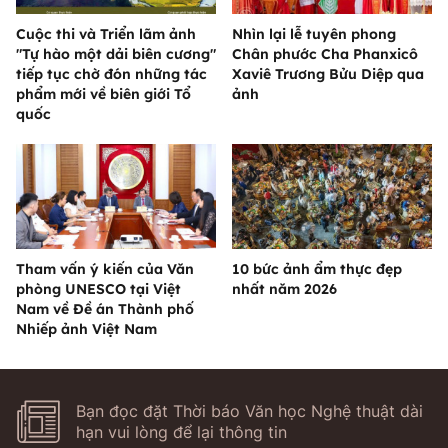
Cuộc thi và Triển lãm ảnh
Nhìn lại lễ tuyên phong
"Tự hào một dải biên cương"
Chân phước Cha Phanxicô
tiếp tục chờ đón những tác
Xaviê Trương Bửu Diệp qua
phẩm mới về biên giới Tổ
ảnh
quốc
Tham vấn ý kiến của Văn
10 bức ảnh ẩm thực đẹp
phòng UNESCO tại Việt
nhất năm 2026
Nam về Đề án Thành phố
Nhiếp ảnh Việt Nam
Bạn đọc đặt Thời báo Văn học Nghệ thuật dài
hạn vui lòng để lại thông tin