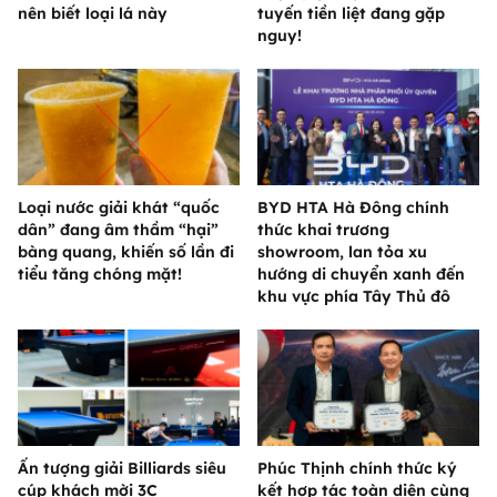
nên biết loại lá này
tuyến tiền liệt đang gặp
nguy!
Loại nước giải khát “quốc
BYD HTA Hà Đông chính
dân” đang âm thầm “hại”
thức khai trương
bàng quang, khiến số lần đi
showroom, lan tỏa xu
tiểu tăng chóng mặt!
hướng di chuyển xanh đến
khu vực phía Tây Thủ đô
Ấn tượng giải Billiards siêu
Phúc Thịnh chính thức ký
cúp khách mời 3C
kết hợp tác toàn diện cùng