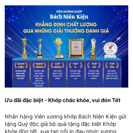
Ưu đãi đặc biệt - Khớp chắc khỏe, vui đón Tết
Nhãn hàng Viên xương khớp Bách Niên Kiện gửi
tặng Quý độc giả bộ quà tặng đặc biệt Khớp
khỏe đón tết, xua tan nỗi lo đau nhức xương