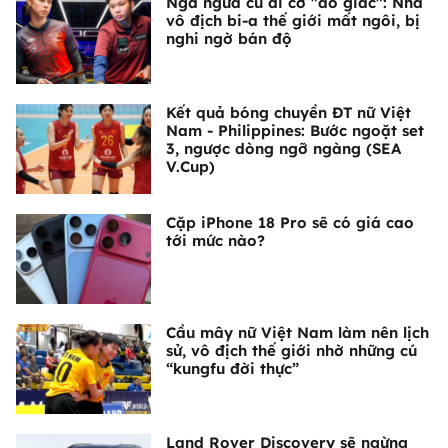
Ngã ngửa cú đi cơ "ảo giác": Nhà
vô địch bi-a thế giới mất ngôi, bị
nghi ngờ bán độ
Kết quả bóng chuyền ĐT nữ Việt
Nam - Philippines: Bước ngoặt set
3, ngược dòng ngỡ ngàng (SEA
V.Cup)
Cặp iPhone 18 Pro sẽ có giá cao
tới mức nào?
Cầu mây nữ Việt Nam làm nên lịch
sử, vô địch thế giới nhờ những cú
“kungfu đời thực”
Land Rover Discovery sẽ ngừng