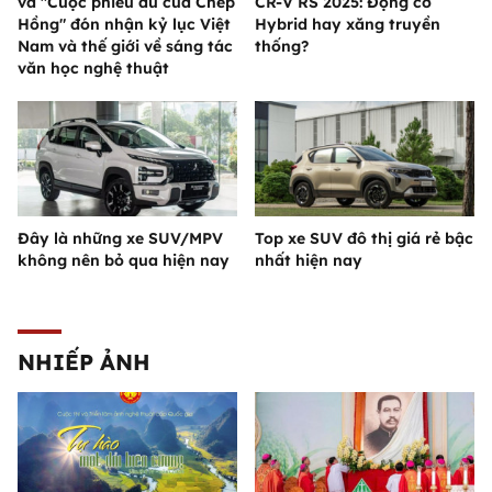
và "Cuộc phiêu du của Chép
CR-V RS 2025: Động cơ
Hồng" đón nhận kỷ lục Việt
Hybrid hay xăng truyền
Nam và thế giới về sáng tác
thống?
văn học nghệ thuật
Đây là những xe SUV/MPV
Top xe SUV đô thị giá rẻ bậc
không nên bỏ qua hiện nay
nhất hiện nay
NHIẾP ẢNH