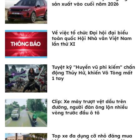
sản xuất vào cuối năm 2026
Về việc tổ chức Đại hội đại biểu
toàn quốc Hội Nhà văn Việt Nam
lần thứ XI
Tuyệt kỹ "Huyền vũ phi kiếm" chấn
động Thủy Hử, khiến Võ Tòng mất
1 tay
Clip: Xe máy trượt vệt dầu trên
đường, người đàn ông lộn nhiều
vòng trước đầu ô tô
Top xe đa dụng cỡ nhỏ đáng mua