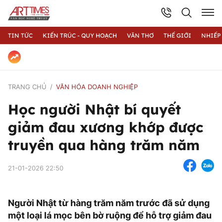
TIN TỨC
KIẾN TRÚC - QUY HOẠCH
VĂN THƠ
THẾ GIỚI
NHIẾP
TRANG CHỦ
VĂN HÓA DOANH NGHIỆP
Học người Nhật bí quyết
giảm đau xương khớp được
truyền qua hàng trăm năm
21-01-2026 22:50
Người Nhật từ hàng trăm năm trước đã sử dụng
một loại lá mọc bên bờ ruộng để hỗ trợ giảm đau