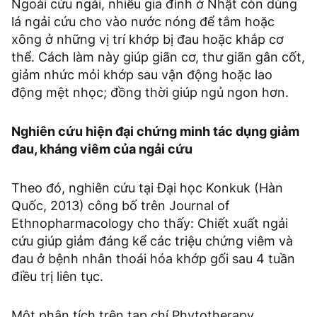
Ngoài cứu ngải, nhiều gia đình ở Nhật còn dùng
lá ngải cứu cho vào nước nóng để tắm hoặc
xông ở những vị trí khớp bị đau hoặc khắp cơ
thể. Cách làm này giúp giãn cơ, thư giãn gân cốt,
giảm nhức mỏi khớp sau vận động hoặc lao
động mệt nhọc; đồng thời giúp ngủ ngon hơn.
Nghiên cứu hiện đại chứng minh tác dụng giảm
đau, kháng viêm của ngải cứu
Theo đó, nghiên cứu tại Đại học Konkuk (Hàn
Quốc, 2013) công bố trên Journal of
Ethnopharmacology cho thấy: Chiết xuất ngải
cứu giúp giảm đáng kể các triệu chứng viêm và
đau ở bệnh nhân thoái hóa khớp gối sau 4 tuần
điều trị liên tục.
Một phân tích trên tạp chí Phytotherapy