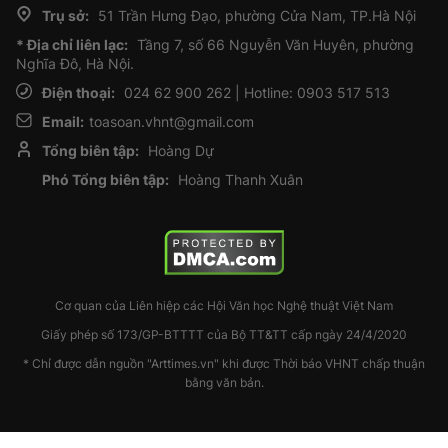
Trụ sở:
51 Trần Hưng Đạo, phường Cửa Nam, TP.Hà Nội
* Địa chỉ liên lạc:
Tầng 7, số 66 Nguyễn Văn Huyên, phường
Nghĩa Đô, Hà Nội.
Điện thoại:
024 62 900 262 | Hotline: 0903 517 513
Email:
toasoan.vhnt@gmail.com
Tổng biên tập:
Hoàng Dự
Phó Tổng biên tập:
Hoàng Thanh Xuân
Cơ quan của Liên hiệp các Hội Văn học Nghệ thuật Việt Nam
Giấy phép số 173/GP-BTTTT của Bộ TT&TT cấp ngày 24/4/2020
* Chỉ được dẫn nguồn "Arttimes.vn" khi được Thời báo VHNT chấp thuận
bằng văn bản.