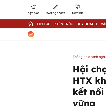
ĐẶT BÁO
BẠN ĐỌC VIẾT
HOTLINE
TIN TỨC
KIẾN TRÚC - QUY HOẠCH
VĂ
Thông tin doanh ngh
Hội ch
HTX kh
kết nối
vững