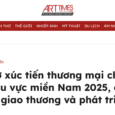
N THƠ
THẾ GIỚI
NHIẾP ẢNH
MỸ THUẬT
DU LỊCH
ÂM N
iệp
ợ xúc tiến thương mại c
u vực miền Nam 2025, 
 giao thương và phát tr