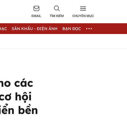
EMAIL
TÌM KIẾM
CHUYÊN MỤC
HẠC
SÂN KHẤU - ĐIỆN ẢNH
BẠN ĐỌC
ho các
cơ hội
iển bền