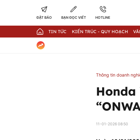
ĐẶT BÁO
BẠN ĐỌC VIẾT
HOTLINE
TIN TỨC
KIẾN TRÚC - QUY HOẠCH
VĂ
Thông tin doanh ngh
Honda 
“ONWAR
11-01-2026 08:50