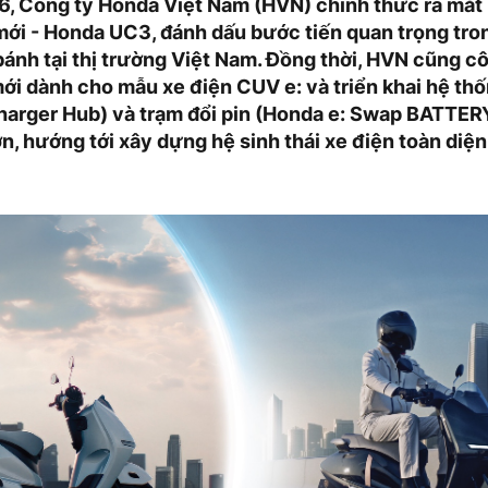
, Công ty Honda Việt Nam (HVN) chính thức ra mắt
mới - Honda UC3, đánh dấu bước tiến quan trọng tro
bánh tại thị trường Việt Nam. Đồng thời, HVN cũng c
ới dành cho mẫu xe điện CUV e: và triển khai hệ thố
arger Hub) và trạm đổi pin (Honda e: Swap BATTER
n, hướng tới xây dựng hệ sinh thái xe điện toàn diệ