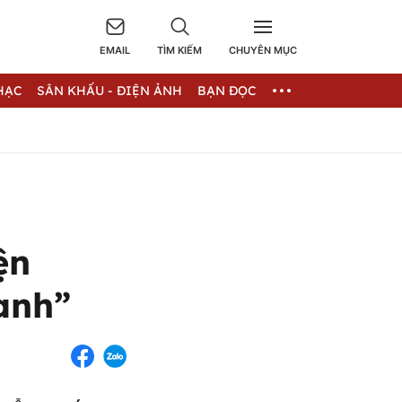
EMAIL
TÌM KIẾM
CHUYÊN MỤC
HẠC
SÂN KHẤU - ĐIỆN ẢNH
BẠN ĐỌC
ện
anh”