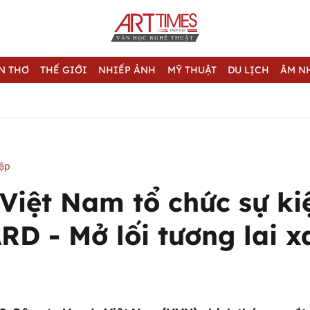
N THƠ
THẾ GIỚI
NHIẾP ẢNH
MỸ THUẬT
DU LỊCH
ÂM N
iệp
Việt Nam tổ chức sự ki
D - Mở lối tương lai x