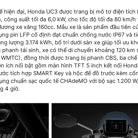
ế hiện đại, Honda UC3 được trang bị mô tơ điện tích
, công suất tối đa 6,0 kW, cho tốc độ tối đa 80 km/h
đương xe xăng 160cc. Mẫu xe là sản phẩm đầu tiên c
ng pin LFP cố định đạt chuẩn chống nước IP67 và t
g lượng 3.174 kWh, bố trí dưới sàn xe giúp tối ưu k
g phanh tái sinh, xe có thể di chuyển khoảng 120 km 
n WMTC), đồng thời được trang bị phanh CBS, ba chế 
tiện ích nổi bật gồm màn hình TFT 5 inch kết nối Ho
rước tích hợp SMART Key và hộc để đồ trước kèm cổ
ng chuẩn sạc quốc tế CHAdeMO với bộ sạc 1.200 W,
g 4 giờ.