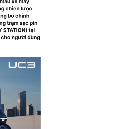
 mẫu xe máy
ng chiến lược
ông bố chính
ng trạm sạc pin
Y STATION) tại
n cho người dùng