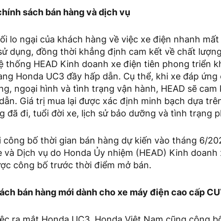
hính sách bán hàng và dịch vụ
i lo ngại của khách hàng về việc xe điện nhanh mất
n sử dụng, đồng thời khẳng định cam kết về chất lượ
ệ thống HEAD Kinh doanh xe điện tiên phong triển k
rang Honda UC3 đầy hấp dẫn. Cụ thể, khi xe đáp ứng 
ng, ngoại hình và tình trạng vận hành, HEAD sẽ cam k
dẫn. Giá trị mua lại được xác định minh bạch dựa trên
đã đi, tuổi đời xe, lịch sử bảo dưỡng và tình trạng p
 công bố thời gian bán hàng dự kiến vào tháng 6/20
 và Dịch vụ do Honda Ủy nhiệm (HEAD) Kinh doanh x
ược công bố trước thời điểm mở bán.
ách bán hàng mới dành cho xe máy điện cao cấp CU
iệc ra mắt Honda UC3, Honda Việt Nam cũng công b