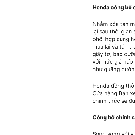
Honda công bố c
Nhằm xóa tan mố
lại sau thời gia
phối hợp cùng h
mua lại và tân t
giấy tờ, bảo dưỡ
với mức giá hấp 
như quãng đường 
Honda đồng thời
Cửa hàng Bán xe
chính thức sẽ đ
Công bố chính s
Song song với v