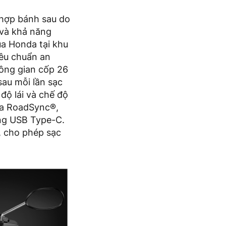
 hợp bánh sau do
 và khả năng
ủa Honda tại khu
iêu chuẩn an
hông gian cốp 26
sau mỗi lần sạc
độ lái và chế độ
nda RoadSync®,
ng USB Type-C.
 cho phép sạc