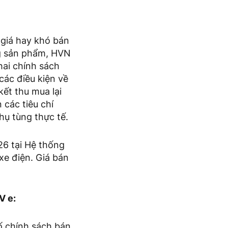
 giá hay khó bán
ng sản phẩm, HVN
hai chính sách
các điều kiện về
ết thu mua lại
 các tiêu chí
hụ tùng thực tế.
26 tại Hệ thống
e điện. Giá bán
V e:
ố chính sách bán