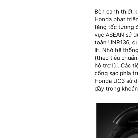
Bên cạnh thiết k
Honda phát triển
tăng tốc tương 
vực ASEAN sử dụ
toàn UNR136, dun
lít. Nhờ hệ thốn
(theo tiêu chuẩ
hỗ trợ lùi. Các 
cổng sạc phía t
Honda UC3 sử dụ
đầy trong khoản