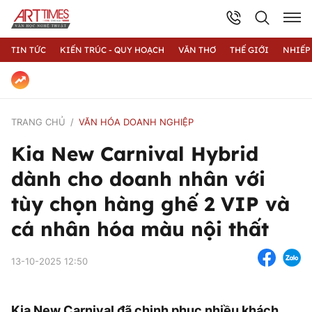
TIN TỨC
KIẾN TRÚC - QUY HOẠCH
VĂN THƠ
THẾ GIỚI
NHIẾP
TRANG CHỦ
VĂN HÓA DOANH NGHIỆP
Kia New Carnival Hybrid
dành cho doanh nhân với
tùy chọn hàng ghế 2 VIP và
cá nhân hóa màu nội thất
13-10-2025 12:50
Kia New Carnival đã chinh phục nhiều khách