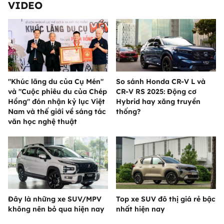
VIDEO
"Khúc lãng du của Cụ Mén"
So sánh Honda CR-V L và
và "Cuộc phiêu du của Chép
CR-V RS 2025: Động cơ
Hồng" đón nhận kỷ lục Việt
Hybrid hay xăng truyền
Nam và thế giới về sáng tác
thống?
văn học nghệ thuật
Đây là những xe SUV/MPV
Top xe SUV đô thị giá rẻ bậc
không nên bỏ qua hiện nay
nhất hiện nay