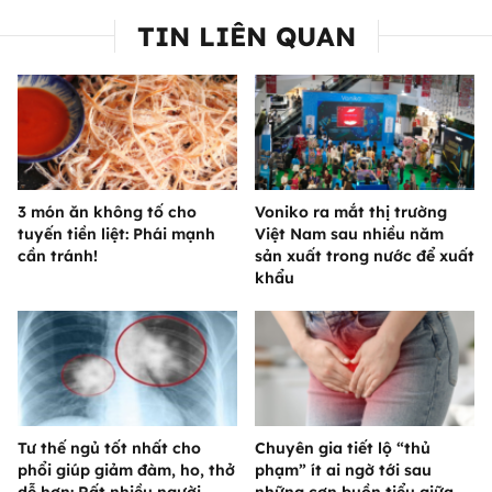
TIN LIÊN QUAN
3 món ăn không tố cho
Voniko ra mắt thị trường
tuyến tiền liệt: Phái mạnh
Việt Nam sau nhiều năm
cần tránh!
sản xuất trong nước để xuất
khẩu
Tư thế ngủ tốt nhất cho
Chuyên gia tiết lộ “thủ
phổi giúp giảm đàm, ho, thở
phạm” ít ai ngờ tới sau
dễ hơn: Rất nhiều người
những cơn buồn tiểu giữa