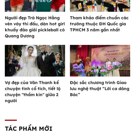
Người đẹp Trà Ngọc Hằng
Tham khảo điểm chuẩn các
vén váy thi đấu, dàn hot girl
trường thuộc ĐH Quốc gia
khuấy đảo giải pickleball có
TPHCM 3 năm gần nhất
Quang Dương
Vợ đẹp của Văn Thanh kể
Đặc sắc chương trình Giao
chuyện tình cổ tích, tiết lộ
lưu nghệ thuật “Lời ca dâng
chuyện "thầm kín" giữa 2
Bác”
người
TÁC PHẨM MỚI