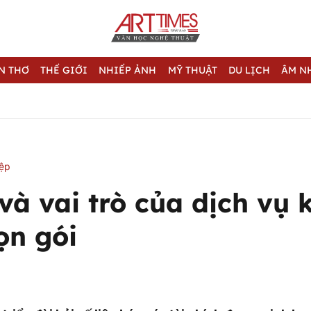
N THƠ
THẾ GIỚI
NHIẾP ẢNH
MỸ THUẬT
DU LỊCH
ÂM N
iệp
 và vai trò của dịch vụ 
ọn gói