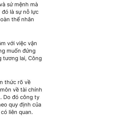
n và sứ mệnh mà
 đó là sự nỗ lực
toàn thể nhân
âm với việc vận
ong muốn đứng
 tương lai, Công
n thức rõ về
 môn về tài chính
. Do đó công ty
heo quy định của
có liên quan.