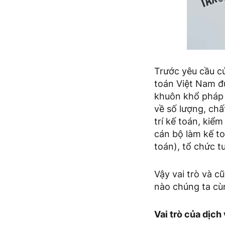
Trước yêu cầu củ
toán Việt Nam đư
khuôn khổ pháp 
về số lượng, ch
trí kế toán, kiể
cán bộ làm kế to
toán), tổ chức t
Vậy vai trò và c
nào chúng ta cùn
Vai trò của dịch