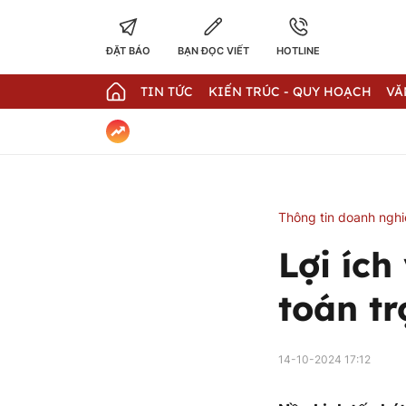
ĐẶT BÁO
BẠN ĐỌC VIẾT
HOTLINE
TIN TỨC
KIẾN TRÚC - QUY HOẠCH
VĂ
Thông tin doanh ngh
Lợi ích
toán tr
14-10-2024 17:12