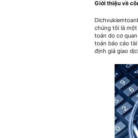
Giới thiệu về cô
Dichvukiemtoanb
chúng tôi là mộ
toán do cơ quan 
toán báo cáo tài
định giá giao dịc