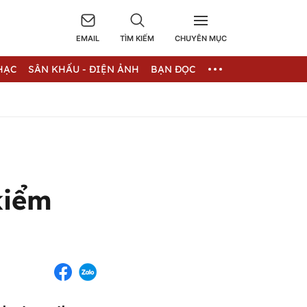
EMAIL
TÌM KIẾM
CHUYÊN MỤC
HẠC
SÂN KHẤU - ĐIỆN ẢNH
BẠN ĐỌC
kiểm