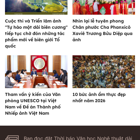
Cuộc thi và Triển lãm ảnh
Nhìn lại lễ tuyên phong
"Tự hào một dải biên cương"
Chân phước Cha Phanxicô
tiếp tục chờ đón những tác
Xaviê Trương Bửu Diệp qua
phẩm mới về biên giới Tổ
ảnh
quốc
Tham vấn ý kiến của Văn
10 bức ảnh ẩm thực đẹp
phòng UNESCO tại Việt
nhất năm 2026
Nam về Đề án Thành phố
Nhiếp ảnh Việt Nam
Bạn đọc đặt Thời báo Văn học Nghệ thuật dài