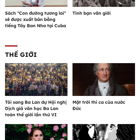
Sách "Con đường tương lai"
Tình bạn văn giới
sẽ được xuất bản bằng
tiếng Tây Ban Nha tại Cuba
THẾ GIỚI
Tôi sang Ba Lan dự Hội nghị
Mặt trời thi ca của nước
Dịch giả văn học Ba Lan
Đức
toàn thế giới lần thứ VI