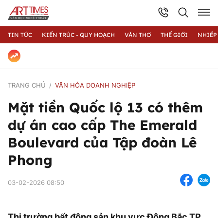
TIN TỨC
KIẾN TRÚC - QUY HOẠCH
VĂN THƠ
THẾ GIỚI
NHIẾP
TRANG CHỦ
VĂN HÓA DOANH NGHIỆP
Mặt tiền Quốc lộ 13 có thêm
dự án cao cấp The Emerald
Boulevard của Tập đoàn Lê
Phong
03-02-2026 08:50
Thị trường bất động sản khu vực Đông Bắc TP.