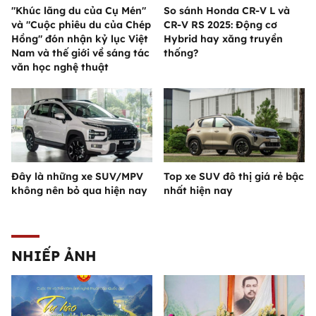
"Khúc lãng du của Cụ Mén"
So sánh Honda CR-V L và
và "Cuộc phiêu du của Chép
CR-V RS 2025: Động cơ
Hồng" đón nhận kỷ lục Việt
Hybrid hay xăng truyền
Nam và thế giới về sáng tác
thống?
văn học nghệ thuật
Đây là những xe SUV/MPV
Top xe SUV đô thị giá rẻ bậc
không nên bỏ qua hiện nay
nhất hiện nay
NHIẾP ẢNH