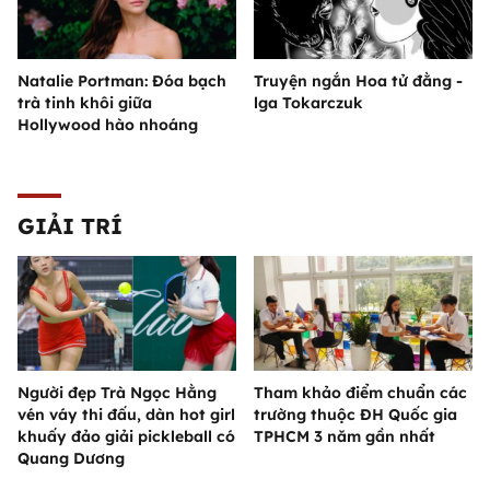
Natalie Portman: Đóa bạch
Truyện ngắn Hoa tử đằng -
trà tinh khôi giữa
lga Tokarczuk
Hollywood hào nhoáng
GIẢI TRÍ
Người đẹp Trà Ngọc Hằng
Tham khảo điểm chuẩn các
vén váy thi đấu, dàn hot girl
trường thuộc ĐH Quốc gia
khuấy đảo giải pickleball có
TPHCM 3 năm gần nhất
Quang Dương