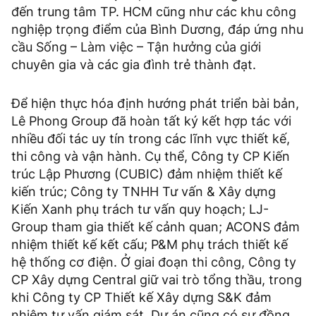
đến trung tâm TP. HCM cũng như các khu công
nghiệp trọng điểm của Bình Dương, đáp ứng nhu
cầu Sống – Làm việc – Tận hưởng của giới
chuyên gia và các gia đình trẻ thành đạt.
Để hiện thực hóa định hướng phát triển bài bản,
Lê Phong Group đã hoàn tất ký kết hợp tác với
nhiều đối tác uy tín trong các lĩnh vực thiết kế,
thi công và vận hành. Cụ thể, Công ty CP Kiến
trúc Lập Phương (CUBIC) đảm nhiệm thiết kế
kiến trúc; Công ty TNHH Tư vấn & Xây dựng
Kiến Xanh phụ trách tư vấn quy hoạch; LJ-
Group tham gia thiết kế cảnh quan; ACONS đảm
nhiệm thiết kế kết cấu; P&M phụ trách thiết kế
hệ thống cơ điện. Ở giai đoạn thi công, Công ty
CP Xây dựng Central giữ vai trò tổng thầu, trong
khi Công ty CP Thiết kế Xây dựng S&K đảm
nhiệm tư vấn giám sát. Dự án cũng có sự đồng