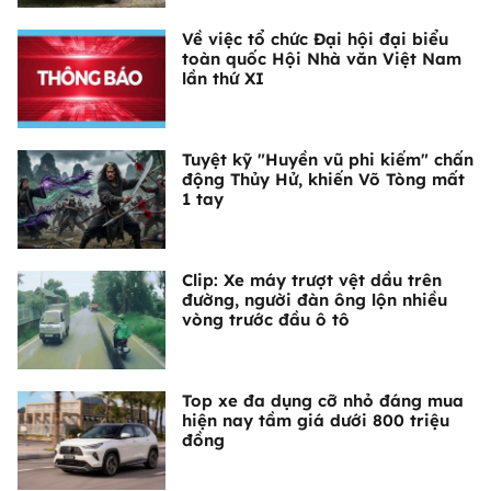
Về việc tổ chức Đại hội đại biểu
toàn quốc Hội Nhà văn Việt Nam
lần thứ XI
Tuyệt kỹ "Huyền vũ phi kiếm" chấn
động Thủy Hử, khiến Võ Tòng mất
1 tay
Clip: Xe máy trượt vệt dầu trên
đường, người đàn ông lộn nhiều
vòng trước đầu ô tô
Top xe đa dụng cỡ nhỏ đáng mua
hiện nay tầm giá dưới 800 triệu
đồng