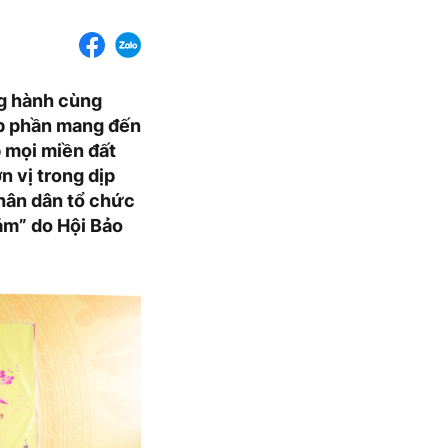
ng hành cùng
óp phần mang đến
 mọi miền đất
n vị trong dịp
hân dân tổ chức
ảm” do Hội Bảo