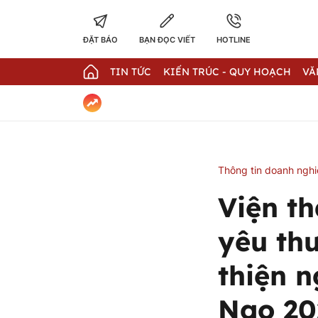
ĐẶT BÁO
BẠN ĐỌC VIẾT
HOTLINE
TIN TỨC
KIẾN TRÚC - QUY HOẠCH
VĂ
Thông tin doanh ngh
Viện t
yêu th
thiện 
Ngọ 20