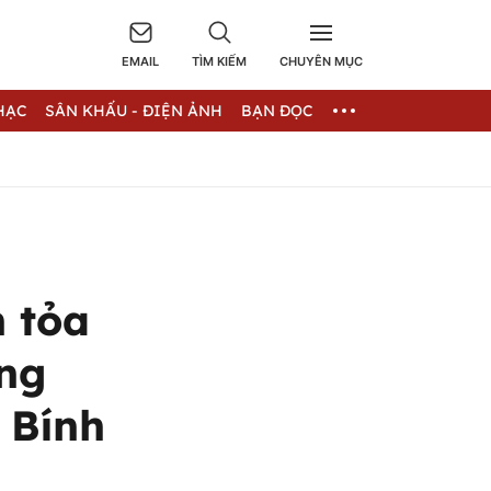
EMAIL
TÌM KIẾM
CHUYÊN MỤC
HẠC
SÂN KHẤU - ĐIỆN ẢNH
BẠN ĐỌC
 tỏa
ng
 Bính