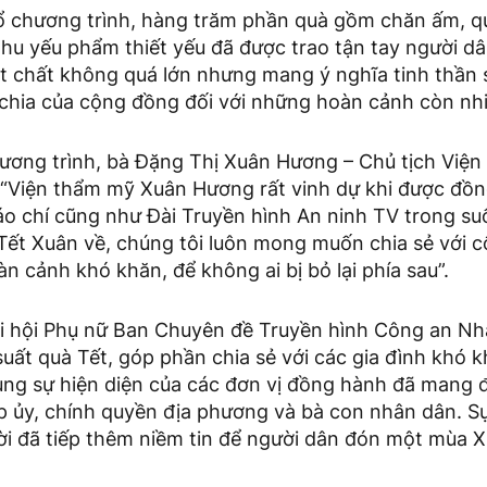
 chương trình, hàng trăm phần quà gồm chăn ấm, 
hu yếu phẩm thiết yếu đã được trao tận tay người 
vật chất không quá lớn nhưng mang ý nghĩa tinh thần 
 chia của cộng đồng đối với những hoàn cảnh còn nhi
hương trình, bà Đặng Thị Xuân Hương – Chủ tịch Việ
 “Viện thẩm mỹ Xuân Hương rất vinh dự khi được đồ
áo chí cũng như Đài Truyền hình An ninh TV trong su
 Tết Xuân về, chúng tôi luôn mong muốn chia sẻ với 
àn cảnh khó khăn, để không ai bị bỏ lại phía sau”.
i hội Phụ nữ Ban Chuyên đề Truyền hình Công an N
suất quà Tết, góp phần chia sẻ với các gia đình khó
cùng sự hiện diện của các đơn vị đồng hành đã mang 
p ủy, chính quyền địa phương và bà con nhân dân. S
hời đã tiếp thêm niềm tin để người dân đón một mùa 