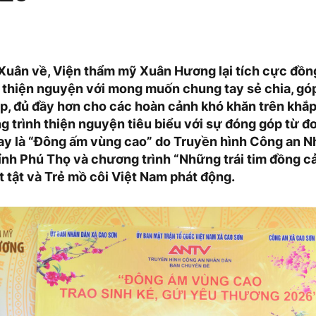
 Xuân về, Viện thẩm mỹ Xuân Hương lại tích cực đồ
 thiện nguyện với mong muốn chung tay sẻ chia, g
áp, đủ đầy hơn cho các hoàn cảnh khó khăn trên khắp
 trình thiện nguyện tiêu biểu với sự đóng góp từ đơ
y là “Đông ấm vùng cao” do Truyền hình Công an N
tỉnh Phú Thọ và chương trình “Những trái tim đồng c
 tật và Trẻ mồ côi Việt Nam phát động.