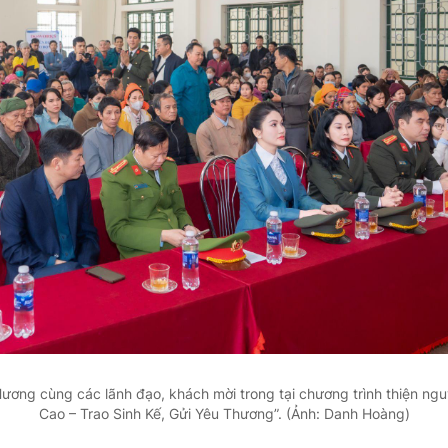
ương cùng các lãnh đạo, khách mời trong tại chương trình thiện n
Cao – Trao Sinh Kế, Gửi Yêu Thương”. (Ảnh: Danh Hoàng)