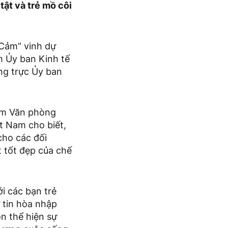
ật và trẻ mồ côi
Cảm” vinh dự
m Ủy ban Kinh tế
ng trực Ủy ban
ệm Văn phòng
ệt Nam cho biết,
cho các đối
t tốt đẹp của chế
i các bạn trẻ
 tin hòa nhập
n thể hiện sự