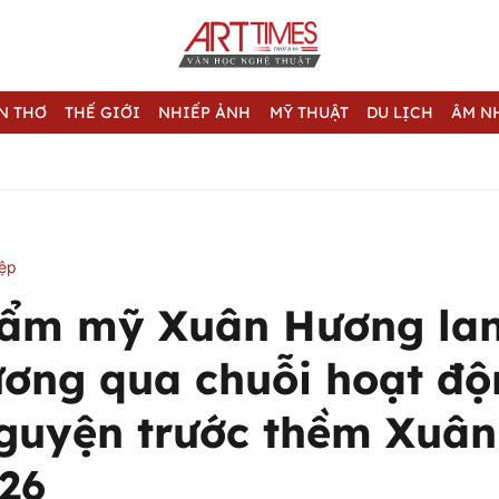
N THƠ
THẾ GIỚI
NHIẾP ẢNH
MỸ THUẬT
DU LỊCH
ÂM N
iệp
hẩm mỹ Xuân Hương lan
ương qua chuỗi hoạt độ
nguyện trước thềm Xuân
26