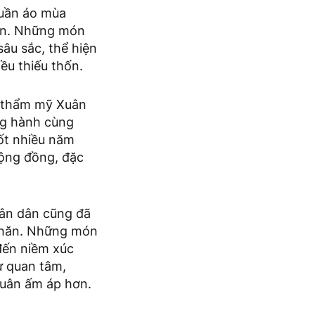
quần áo mùa
dân. Những món
sâu sắc, thể hiện
ều thiếu thốn.
n thẩm mỹ Xuân
ng hành cùng
ốt nhiều năm
cộng đồng, đặc
hân dân cũng đã
 khăn. Những món
đến niềm xúc
ự quan tâm,
Xuân ấm áp hơn.