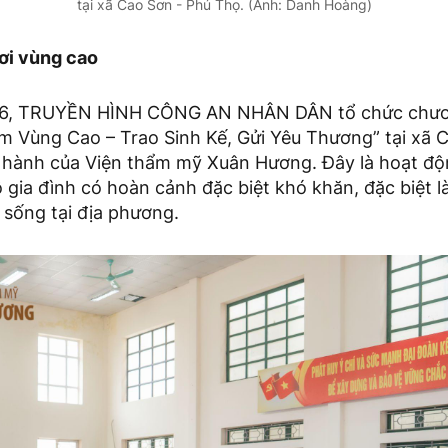
tại xã Cao Sơn - Phú Thọ. (Ảnh: Danh Hoàng)
nơi vùng cao
6, TRUYỀN HÌNH CÔNG AN NHÂN DÂN tổ chức chươn
 Vùng Cao – Trao Sinh Kế, Gửi Yêu Thương” tại xã C
 hành của Viện thẩm mỹ Xuân Hương. Đây là hoạt độ
 gia đình có hoàn cảnh đặc biệt khó khăn, đặc biệt 
h sống tại địa phương.