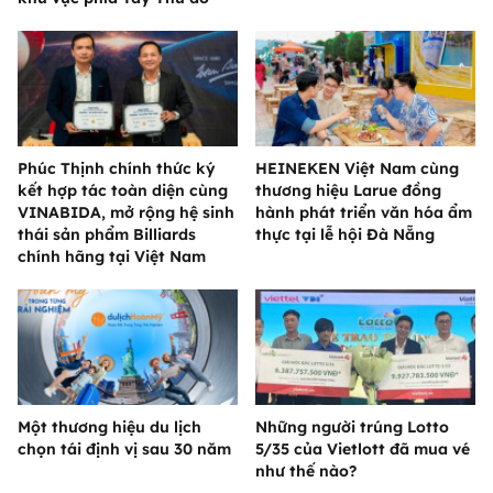
Phúc Thịnh chính thức ký
HEINEKEN Việt Nam cùng
kết hợp tác toàn diện cùng
thương hiệu Larue đồng
VINABIDA, mở rộng hệ sinh
hành phát triển văn hóa ẩm
thái sản phẩm Billiards
thực tại lễ hội Đà Nẵng
chính hãng tại Việt Nam
Một thương hiệu du lịch
Những người trúng Lotto
chọn tái định vị sau 30 năm
5/35 của Vietlott đã mua vé
như thế nào?