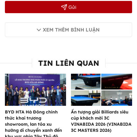
Gửi
XEM THÊM BÌNH LUẬN
TIN LIÊN QUAN
BYD HTA Hà Đông chính
Ấn tượng giải Billiards siêu
thức khai trương
cúp khách mời 3C
showroom, lan tỏa xu
VINABIDA 2026 (VINABIDA
hướng di chuyển xanh đến
3C MASTERS 2026)
khu vực phía Tây Thủ đô