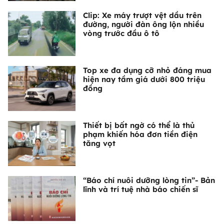
Clip: Xe máy trượt vệt dầu trên
đường, người đàn ông lộn nhiều
vòng trước đầu ô tô
Top xe đa dụng cỡ nhỏ đáng mua
hiện nay tầm giá dưới 800 triệu
đồng
Thiết bị bất ngờ có thể là thủ
phạm khiến hóa đơn tiền điện
tăng vọt
“Báo chí nuôi dưỡng lòng tin”- Bản
lĩnh và trí tuệ nhà báo chiến sĩ