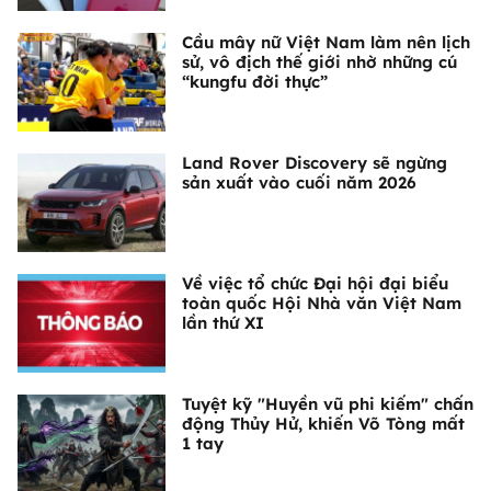
Cầu mây nữ Việt Nam làm nên lịch
sử, vô địch thế giới nhờ những cú
“kungfu đời thực”
Land Rover Discovery sẽ ngừng
sản xuất vào cuối năm 2026
Về việc tổ chức Đại hội đại biểu
toàn quốc Hội Nhà văn Việt Nam
lần thứ XI
Tuyệt kỹ "Huyền vũ phi kiếm" chấn
động Thủy Hử, khiến Võ Tòng mất
1 tay