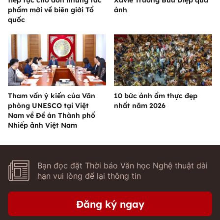
tiếp tục chờ đón những tác
Xaviê Trương Bửu Diệp qua
phẩm mới về biên giới Tổ
ảnh
quốc
Tham vấn ý kiến của Văn
10 bức ảnh ẩm thực đẹp
phòng UNESCO tại Việt
nhất năm 2026
Nam về Đề án Thành phố
Nhiếp ảnh Việt Nam
Bạn đọc đặt Thời báo Văn học Nghệ thuật dài
hạn vui lòng để lại thông tin
Đăng ký ngay