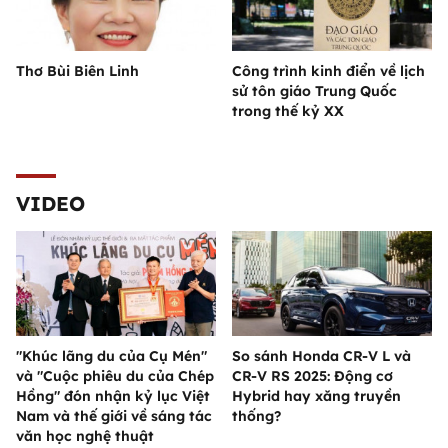
Thơ Bùi Biên Linh
Công trình kinh điển về lịch
sử tôn giáo Trung Quốc
trong thế kỷ XX
VIDEO
"Khúc lãng du của Cụ Mén"
So sánh Honda CR-V L và
và "Cuộc phiêu du của Chép
CR-V RS 2025: Động cơ
Hồng" đón nhận kỷ lục Việt
Hybrid hay xăng truyền
Nam và thế giới về sáng tác
thống?
văn học nghệ thuật