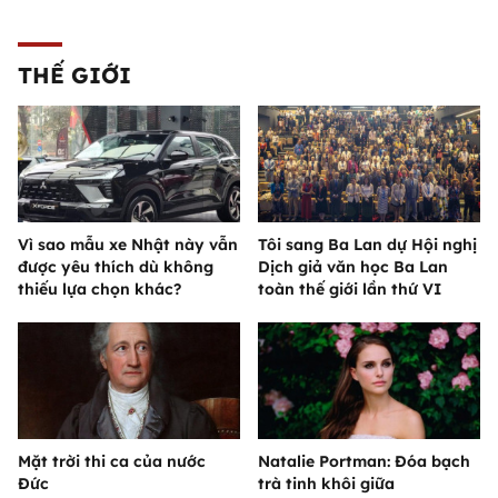
THẾ GIỚI
Vì sao mẫu xe Nhật này vẫn
Tôi sang Ba Lan dự Hội nghị
được yêu thích dù không
Dịch giả văn học Ba Lan
thiếu lựa chọn khác?
toàn thế giới lần thứ VI
Mặt trời thi ca của nước
Natalie Portman: Đóa bạch
Đức
trà tinh khôi giữa