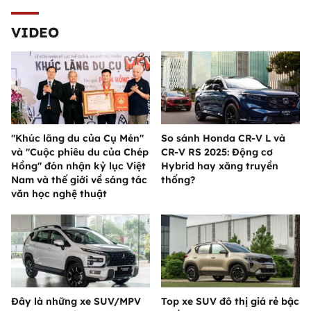
VIDEO
"Khúc lãng du của Cụ Mén"
So sánh Honda CR-V L và
và "Cuộc phiêu du của Chép
CR-V RS 2025: Động cơ
Hồng" đón nhận kỷ lục Việt
Hybrid hay xăng truyền
Nam và thế giới về sáng tác
thống?
văn học nghệ thuật
Đây là những xe SUV/MPV
Top xe SUV đô thị giá rẻ bậc