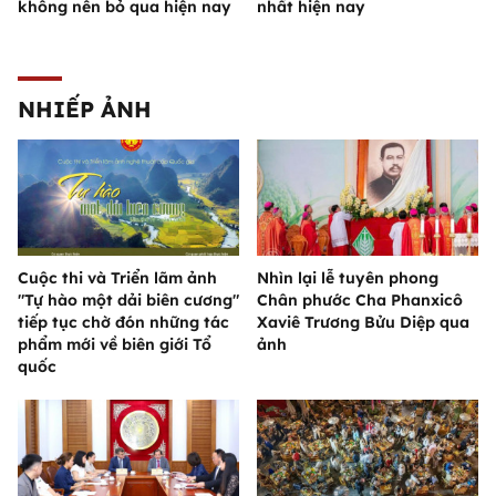
không nên bỏ qua hiện nay
nhất hiện nay
NHIẾP ẢNH
Cuộc thi và Triển lãm ảnh
Nhìn lại lễ tuyên phong
"Tự hào một dải biên cương"
Chân phước Cha Phanxicô
tiếp tục chờ đón những tác
Xaviê Trương Bửu Diệp qua
phẩm mới về biên giới Tổ
ảnh
quốc