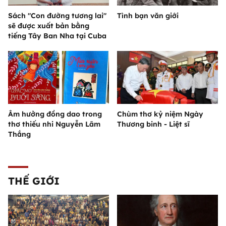
Sách "Con đường tương lai"
Tình bạn văn giới
sẽ được xuất bản bằng
tiếng Tây Ban Nha tại Cuba
Âm hưởng đồng dao trong
Chùm thơ kỷ niệm Ngày
thơ thiếu nhi Nguyễn Lãm
Thương binh - Liệt sĩ
Thắng
THẾ GIỚI