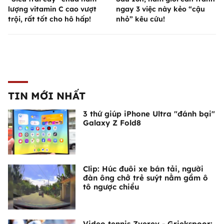
lượng vitamin C cao vượt
ngay 3 việc này kẻo “cậu
trội, rất tốt cho hô hấp!
nhỏ” kêu cứu!
TIN MỚI NHẤT
3 thứ giúp iPhone Ultra "đánh bại"
Galaxy Z Fold8
Clip: Húc đuôi xe bán tải, người
đàn ông chở trẻ suýt nằm gầm ô
tô ngược chiều
Video tennis Zverev - Griekspoor: