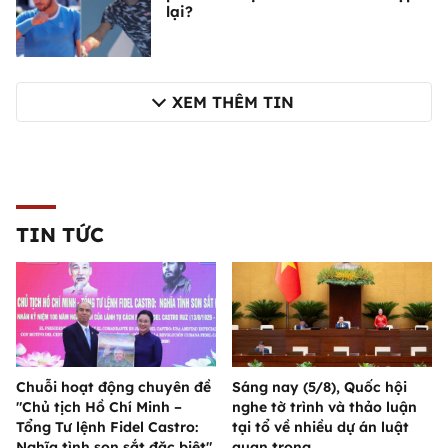
lại?
XEM THÊM TIN
TIN TỨC
Chuỗi hoạt động chuyên đề
Sáng nay (5/8), Quốc hội
"Chủ tịch Hồ Chí Minh –
nghe tờ trình và thảo luận
Tổng Tư lệnh Fidel Castro:
tại tổ về nhiều dự án luật
Nghĩa tình son sắt đặc biệt"
quan trọng