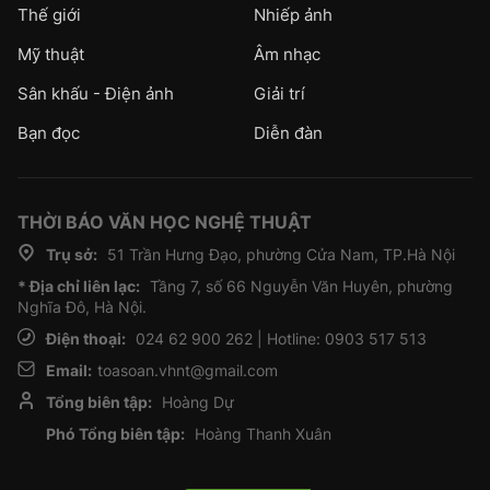
Thế giới
Nhiếp ảnh
Mỹ thuật
Âm nhạc
Sân khấu - Điện ảnh
Giải trí
Bạn đọc
Diễn đàn
THỜI BÁO VĂN HỌC NGHỆ THUẬT
Trụ sở:
51 Trần Hưng Đạo, phường Cửa Nam, TP.Hà Nội
* Địa chỉ liên lạc:
Tầng 7, số 66 Nguyễn Văn Huyên, phường
Nghĩa Đô, Hà Nội.
Điện thoại:
024 62 900 262 | Hotline: 0903 517 513
Email:
toasoan.vhnt@gmail.com
Tổng biên tập:
Hoàng Dự
Phó Tổng biên tập:
Hoàng Thanh Xuân