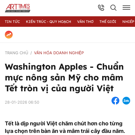
TIN TỨC
KIẾN TRÚC - QUY HOẠCH
VĂN THƠ
THẾ GIỚI
NHIẾP
TRANG CHỦ
VĂN HÓA DOANH NGHIỆP
Washington Apples - Chuẩn
mực nông sản Mỹ cho mâm
Tết tròn vị của người Việt
28-01-2026 06:50
Tết là dịp người Việt chăm chút hơn cho từng
lựa chọn trên bàn ăn và mâm trái cây đầu năm.