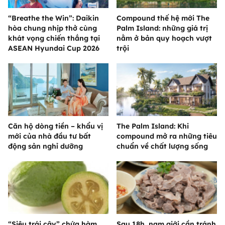
“Breathe the Win”: Daikin
Compound thế hệ mới The
hòa chung nhịp thở cùng
Palm Island: những giá trị
khát vọng chiến thắng tại
nằm ở bản quy hoạch vượt
ASEAN Hyundai Cup 2026
trội
Căn hộ dòng tiền – khẩu vị
The Palm Island: Khi
mới của nhà đầu tư bất
compound mở ra những tiêu
động sản nghỉ dưỡng
chuẩn về chất lượng sống
“Siêu trái cây” chứa hàm
Sau 18h, nam giới cần tránh