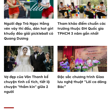
Người đẹp Trà Ngọc Hằng
Tham khảo điểm chuẩn các
vén váy thi đấu, dàn hot girl
trường thuộc ĐH Quốc gia
khuấy đảo giải pickleball có
TPHCM 3 năm gần nhất
Quang Dương
Vợ đẹp của Văn Thanh kể
Đặc sắc chương trình Giao
chuyện tình cổ tích, tiết lộ
lưu nghệ thuật “Lời ca dâng
chuyện "thầm kín" giữa 2
Bác”
người