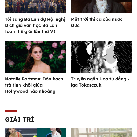
Tôi sang Ba Lan dự Hội nghị
Mặt trời thi ca của nước
Dịch giả văn học Ba Lan
Đức
toàn thế giới lần thứ VI
Natalie Portman: Đóa bạch
Truyện ngắn Hoa tử đằng -
trà tinh khôi giữa
lga Tokarczuk
Hollywood hào nhoáng
GIẢI TRÍ