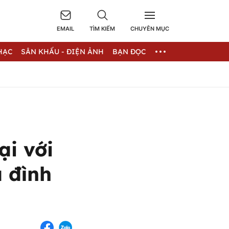
EMAIL
TÌM KIẾM
CHUYÊN MỤC
HẠC
SÂN KHẤU - ĐIỆN ẢNH
BẠN ĐỌC
ại với
 đình