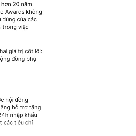
nh hơn 20 năm
ho Awards không
u dùng của các
n trong việc
giá trị cốt lõi:
 cộng đồng phụ
c hội đồng
ăng hỗ trợ tăng
 24h nhập khẩu
 các tiêu chí