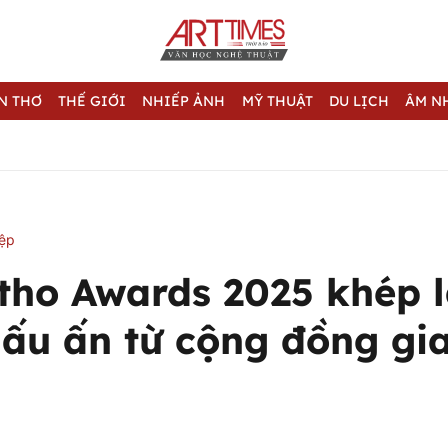
N THƠ
THẾ GIỚI
NHIẾP ẢNH
MỸ THUẬT
DU LỊCH
ÂM N
iệp
tho Awards 2025 khép l
dấu ấn từ cộng đồng gia