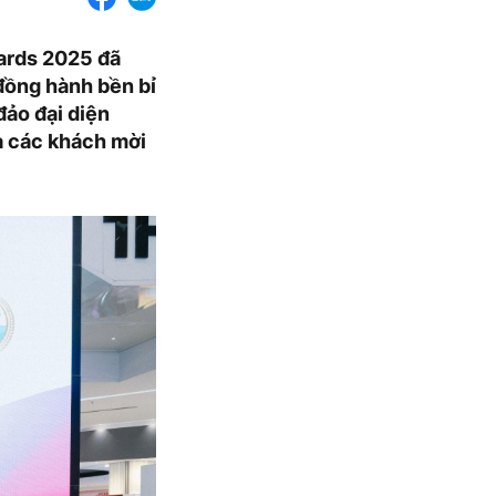
ards 2025 đã
đồng hành bền bỉ
đảo đại diện
à các khách mời