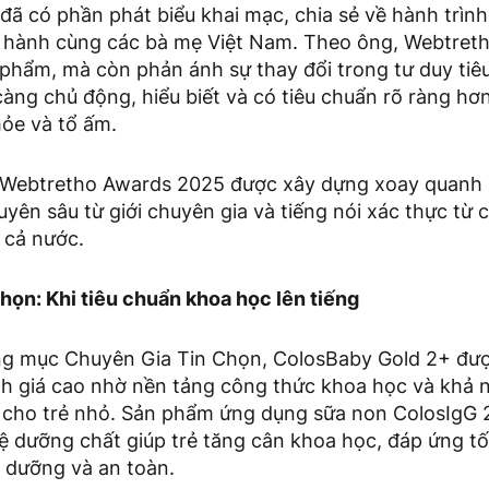
đã có phần phát biểu khai mạc, chia sẻ về hành trì
 hành cùng các bà mẹ Việt Nam. Theo ông, Webtret
 phẩm, mà còn phản ánh sự thay đổi trong tư duy tiê
càng chủ động, hiểu biết và có tiêu chuẩn rõ ràng hơ
ỏe và tổ ấm.
Webtretho Awards 2025 được xây dựng xoay quanh hai 
yên sâu từ giới chuyên gia và tiếng nói xác thực từ
 cả nước.
họn: Khi tiêu chuẩn khoa học lên tiếng
g mục Chuyên Gia Tin Chọn, ColosBaby Gold 2+ đượ
 giá cao nhờ nền tảng công thức khoa học và khả n
cho trẻ nhỏ. Sản phẩm ứng dụng sữa non ColosIgG
ệ dưỡng chất giúp trẻ tăng cân khoa học, đáp ứng tốt
h dưỡng và an toàn.