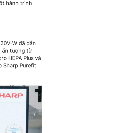
ốt hành trình
120V-W đã dẫn
n ấn tượng từ
cro HEPA Plus và
 Sharp Purefit