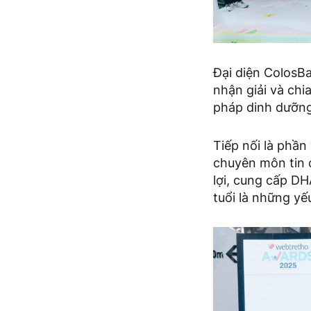
Đại diện ColosB
nhận giải và chi
pháp dinh dưỡng
Tiếp nối là phầ
chuyên môn tin 
lợi, cung cấp DH
tuổi là những yế