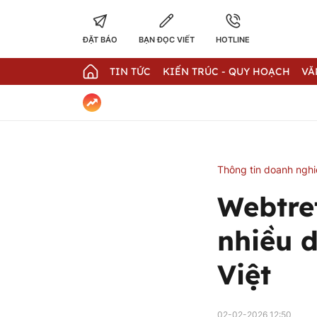
ĐẶT BÁO
BẠN ĐỌC VIẾT
HOTLINE
TIN TỨC
KIẾN TRÚC - QUY HOẠCH
VĂ
Thông tin doanh ngh
Webtre
nhiều 
Việt
02-02-2026 12:50