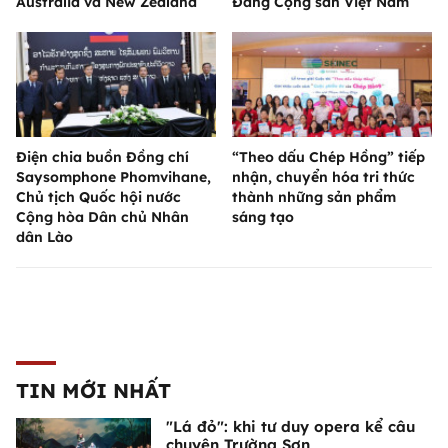
Australia và New Zealand
Đảng Cộng sản Việt Nam
Điện chia buồn Đồng chí
“Theo dấu Chép Hồng” tiếp
Saysomphone Phomvihane,
nhận, chuyển hóa tri thức
Chủ tịch Quốc hội nước
thành những sản phẩm
Cộng hòa Dân chủ Nhân
sáng tạo
dân Lào
TIN MỚI NHẤT
"Lá đỏ": khi tư duy opera kể câu
chuyện Trường Sơn