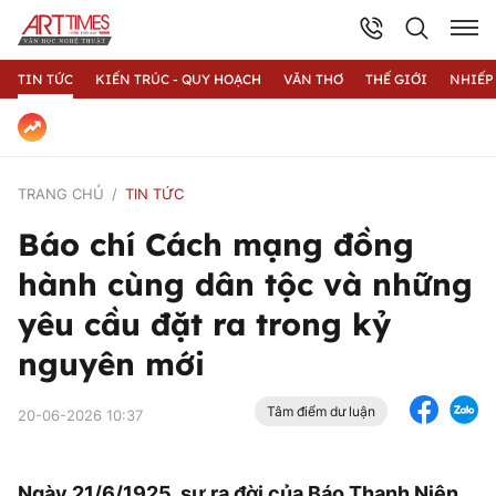
TIN TỨC
KIẾN TRÚC - QUY HOẠCH
VĂN THƠ
THẾ GIỚI
NHIẾP
TRANG CHỦ
TIN TỨC
Báo chí Cách mạng đồng
hành cùng dân tộc và những
yêu cầu đặt ra trong kỷ
nguyên mới
Tâm điểm dư luận
20-06-2026 10:37
Ngày 21/6/1925, sự ra đời của Báo Thanh Niên