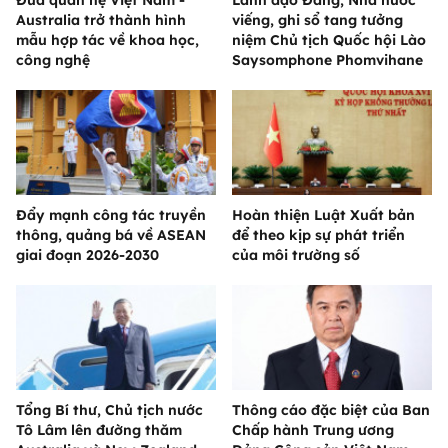
Đưa quan hệ Việt Nam -
Lãnh đạo Đảng, Nhà nước
Australia trở thành hình
viếng, ghi sổ tang tưởng
mẫu hợp tác về khoa học,
niệm Chủ tịch Quốc hội Lào
công nghệ
Saysomphone Phomvihane
Đẩy mạnh công tác truyền
Hoàn thiện Luật Xuất bản
thông, quảng bá về ASEAN
để theo kịp sự phát triển
giai đoạn 2026-2030
của môi trường số
Tổng Bí thư, Chủ tịch nước
Thông cáo đặc biệt của Ban
Tô Lâm lên đường thăm
Chấp hành Trung ương