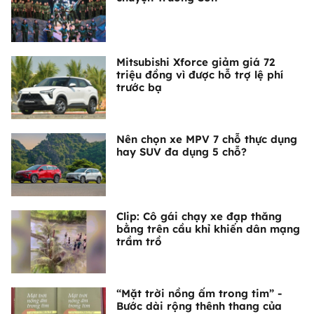
Mitsubishi Xforce giảm giá 72
triệu đồng vì được hỗ trợ lệ phí
trước bạ
Nên chọn xe MPV 7 chỗ thực dụng
hay SUV đa dụng 5 chỗ?
Clip: Cô gái chạy xe đạp thăng
bằng trên cầu khỉ khiến dân mạng
trầm trồ
“Mặt trời nồng ấm trong tim” -
Bước dài rộng thênh thang của