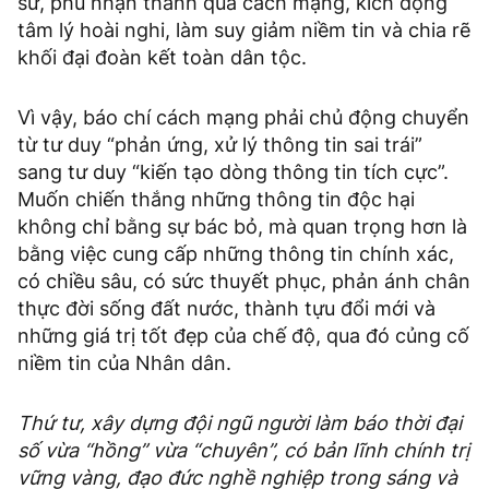
sử, phủ nhận thành quả cách mạng, kích động
tâm lý hoài nghi, làm suy giảm niềm tin và chia rẽ
khối đại đoàn kết toàn dân tộc.
Vì vậy, báo chí cách mạng phải chủ động chuyển
từ tư duy “phản ứng, xử lý thông tin sai trái”
sang tư duy “kiến tạo dòng thông tin tích cực”.
Muốn chiến thắng những thông tin độc hại
không chỉ bằng sự bác bỏ, mà quan trọng hơn là
bằng việc cung cấp những thông tin chính xác,
có chiều sâu, có sức thuyết phục, phản ánh chân
thực đời sống đất nước, thành tựu đổi mới và
những giá trị tốt đẹp của chế độ, qua đó củng cố
niềm tin của Nhân dân.
Thứ tư, xây dựng đội ngũ người làm báo thời đại
số vừa “hồng” vừa “chuyên”, có bản lĩnh chính trị
vững vàng, đạo đức nghề nghiệp trong sáng và