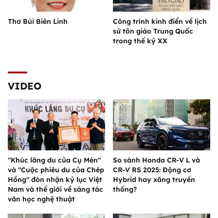
Thơ Bùi Biên Linh
Công trình kinh điển về lịch
sử tôn giáo Trung Quốc
trong thế kỷ XX
VIDEO
"Khúc lãng du của Cụ Mén"
So sánh Honda CR-V L và
và "Cuộc phiêu du của Chép
CR-V RS 2025: Động cơ
Hồng" đón nhận kỷ lục Việt
Hybrid hay xăng truyền
Nam và thế giới về sáng tác
thống?
văn học nghệ thuật