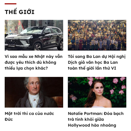
THẾ GIỚI
Vì sao mẫu xe Nhật này vẫn
Tôi sang Ba Lan dự Hội nghị
được yêu thích dù không
Dịch giả văn học Ba Lan
thiếu lựa chọn khác?
toàn thế giới lần thứ VI
Mặt trời thi ca của nước
Natalie Portman: Đóa bạch
Đức
trà tinh khôi giữa
Hollywood hào nhoáng