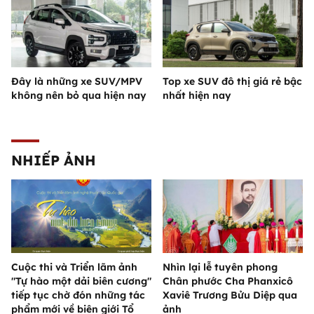
Đây là những xe SUV/MPV
Top xe SUV đô thị giá rẻ bậc
không nên bỏ qua hiện nay
nhất hiện nay
NHIẾP ẢNH
Cuộc thi và Triển lãm ảnh
Nhìn lại lễ tuyên phong
"Tự hào một dải biên cương"
Chân phước Cha Phanxicô
tiếp tục chờ đón những tác
Xaviê Trương Bửu Diệp qua
phẩm mới về biên giới Tổ
ảnh