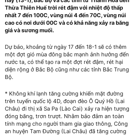
nay (13-1), Bắc Bộ và các tỉnh từ Thanh Hóa đến
Thừa Thiên Huế trời rét đậm với nhiệt độ thấp
nhất 7 đến 100C, vùng núi 4 đến 70C, vùng núi
cao có nơi dưới 00C và có khả năng xảy ra băng
giá và sương muối.
Dự báo, khoảng từ ngày 17 đến 18-1 sẽ có thêm
một đợt gió mùa đông bắc mạnh ảnh hưởng đến
nước ta, có thể tạo ra một đợt rét đậm, rét hại
diện rộng ở Bắc Bộ cũng như các tỉnh Bắc Trung
Bộ.
* Không khí lạnh tăng cường khiến mặt đường
trên tuyến quốc lộ 4D, đoạn đèo Ô Quý Hồ (Lai
Châu) đi thị xã Sa Pa (Lào Cai) xảy ra hiện tượng
đóng băng, trơn trượt. Nhằm bảo đảm an toàn
tính mạng cho người tham gia giao thông, Công
an huyện Tam Đường (Lai Châu) đã tăng cường