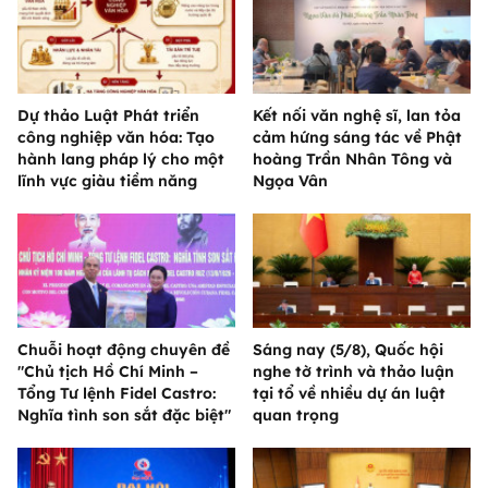
Dự thảo Luật Phát triển
Kết nối văn nghệ sĩ, lan tỏa
công nghiệp văn hóa: Tạo
cảm hứng sáng tác về Phật
hành lang pháp lý cho một
hoàng Trần Nhân Tông và
lĩnh vực giàu tiềm năng
Ngọa Vân
Chuỗi hoạt động chuyên đề
Sáng nay (5/8), Quốc hội
"Chủ tịch Hồ Chí Minh –
nghe tờ trình và thảo luận
Tổng Tư lệnh Fidel Castro:
tại tổ về nhiều dự án luật
Nghĩa tình son sắt đặc biệt"
quan trọng