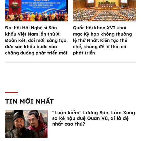
Đại hội Hội Nghệ sĩ Sân
Quốc hội khóa XVI khai
khấu Việt Nam lần thứ X:
mạc Kỳ họp không thường
Đoàn kết, đổi mới, sáng tạo,
lệ thứ Nhất: Kiến tạo thể
đưa sân khấu bước vào
chế, không để lỡ thời cơ
chặng đường phát triển mới
phát triển
TIN MỚI NHẤT
"Luận kiếm" Lương Sơn: Lâm Xung
so kè hậu duệ Quan Vũ, ai là đệ
nhất cao thủ?