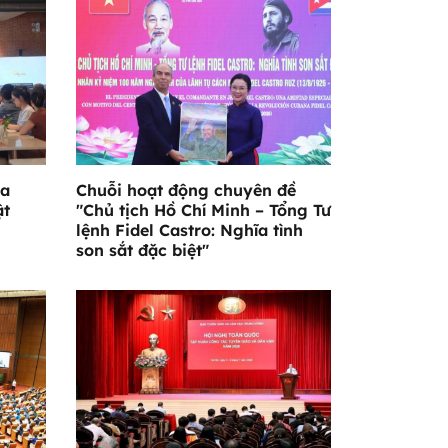
ỏa
Chuỗi hoạt động chuyên đề
ật
"Chủ tịch Hồ Chí Minh – Tổng Tư
lệnh Fidel Castro: Nghĩa tình
son sắt đặc biệt"