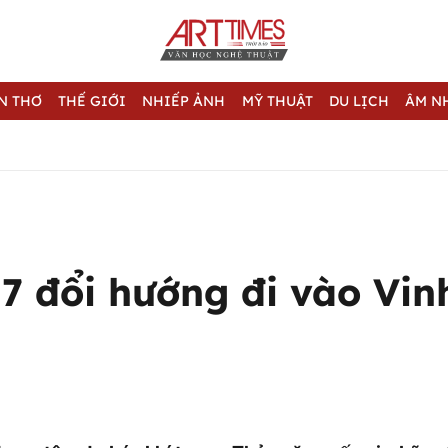
N THƠ
THẾ GIỚI
NHIẾP ẢNH
MỸ THUẬT
DU LỊCH
ÂM N
 7 đổi hướng đi vào Vin