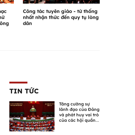
mạc
Công tác tuyên giáo - từ thống
hứ
nhất nhận thức đến quy tụ lòng
hông
dân
TIN TỨC
Tăng cường sự
lãnh đạo của Đảng
và phát huy vai trò
của các hội quần
chúng trong giai
đoạn phát triển