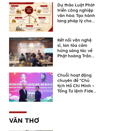
mới
Dự thảo Luật Phát
triển công nghiệp
văn hóa: Tạo hành
lang pháp lý cho
một lĩnh vực giàu
tiềm năng
Kết nối văn nghệ
sĩ, lan tỏa cảm
hứng sáng tác về
Phật hoàng Trần
Nhân Tông và
Ngọa Vân
Chuỗi hoạt động
chuyên đề "Chủ
tịch Hồ Chí Minh –
Tổng Tư lệnh Fidel
Castro: Nghĩa tình
son sắt đặc biệt"
VĂN THƠ