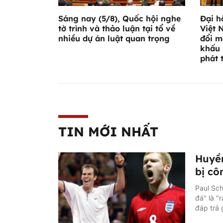
Sáng nay (5/8), Quốc hội nghe
Đại h
tờ trình và thảo luận tại tổ về
Việt 
nhiều dự án luật quan trọng
đổi m
khấu 
phát 
TIN MỚI NHẤT
Huyền
bị cô
Paul Sch
đá" là "
đáp trả 