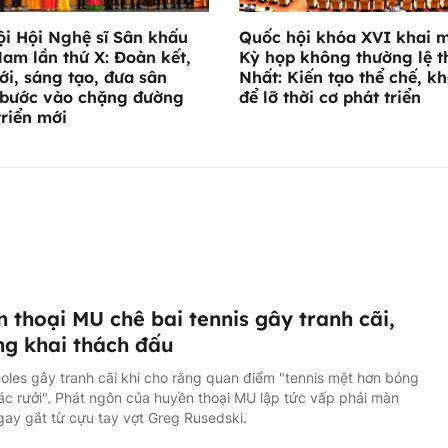
ội Hội Nghệ sĩ Sân khấu
Quốc hội khóa XVI khai 
Nam lần thứ X: Đoàn kết,
Kỳ họp không thường lệ t
ới, sáng tạo, đưa sân
Nhất: Kiến tạo thể chế, k
bước vào chặng đường
để lỡ thời cơ phát triển
triển mới
 thoại MU chê bai tennis gây tranh cãi,
ng khai thách đấu
oles gây tranh cãi khi cho rằng quan điểm "tennis mệt hơn bóng
rác rưởi". Phát ngôn của huyền thoại MU lập tức vấp phải màn
gay gắt từ cựu tay vợt Greg Rusedski.