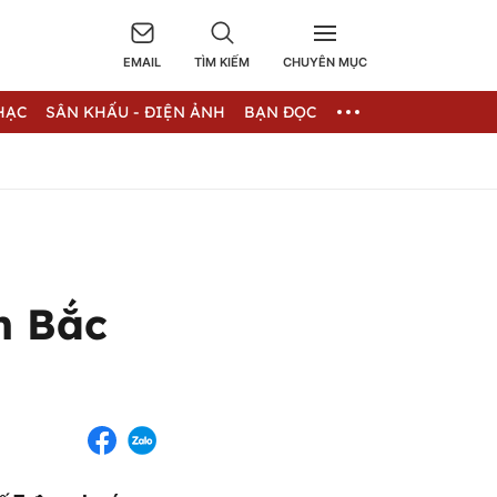
EMAIL
TÌM KIẾM
CHUYÊN MỤC
HẠC
SÂN KHẤU - ĐIỆN ẢNH
BẠN ĐỌC
h Bắc