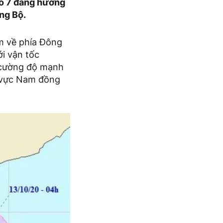
số 7 đang hướng
ng Bộ.
m về phía Đông
i vận tốc
, cường độ mạnh
hu vực Nam đồng