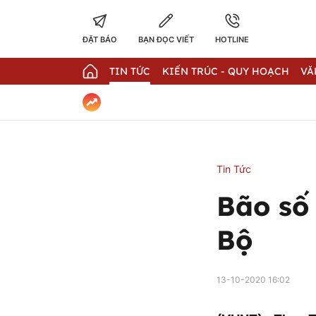
ĐẶT BÁO
BẠN ĐỌC VIẾT
HOTLINE
TIN TỨC
KIẾN TRÚC - QUY HOẠCH
VĂ
Tin Tức
Bão số
Bộ
13-10-2020 16:02