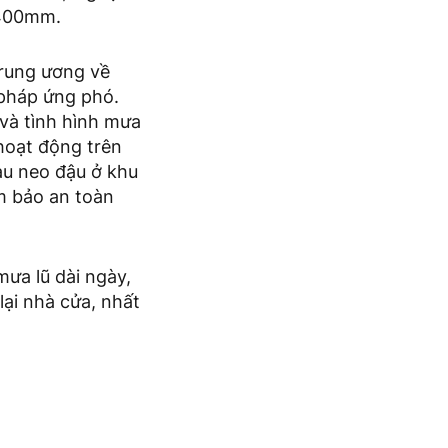
 400mm.
Trung ương về
 pháp ứng phó.
 và tình hình mưa
hoạt động trên
àu neo đậu ở khu
m bảo an toàn
ưa lũ dài ngày,
lại nhà cửa, nhất