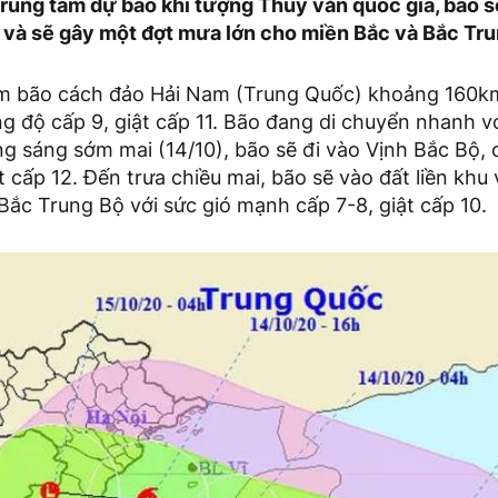
rung tâm dự báo khí tượng Thủy văn quốc gia, bão 
 và sẽ gây một đợt mưa lớn cho miền Bắc và Bắc Tru
âm bão cách đảo Hải Nam (Trung Quốc) khoảng 160k
 độ cấp 9, giật cấp 11. Bão đang di chuyển nhanh vớ
g sáng sớm mai (14/10), bão sẽ đi vào Vịnh Bắc Bộ
ật cấp 12. Đến trưa chiều mai, bão sẽ vào đất liền k
ắc Trung Bộ với sức gió mạnh cấp 7-8, giật cấp 10.