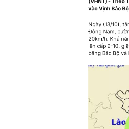
(VHNT) - Theo T
vào Vịnh Bắc Bộ
Ngày (13/10), t
Đông Nam, cường
20km/h. Khả năn
lên cấp 9-10, gi
bằng Bắc Bộ và B