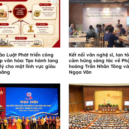
ảo Luật Phát triển công
Kết nối văn nghệ sĩ, lan t
p văn hóa: Tạo hành lang
cảm hứng sáng tác về Ph
lý cho một lĩnh vực giàu
hoàng Trần Nhân Tông và
năng
Ngọa Vân