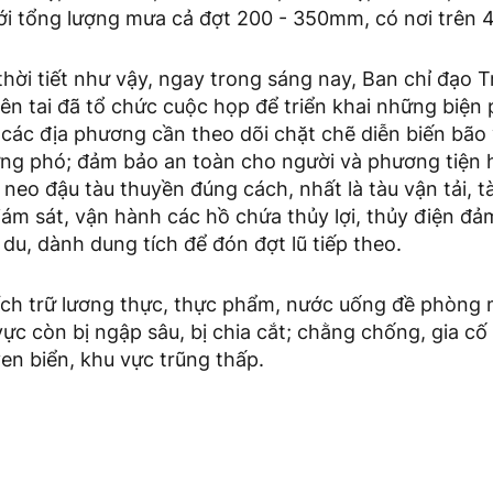
ới tổng lượng mưa cả đợt 200 - 350mm, có nơi trên
thời tiết như vậy, ngay trong sáng nay, Ban chỉ đạo 
ên tai đã tổ chức cuộc họp để triển khai những biện
 các địa phương cần theo dõi chặt chẽ diễn biến bão
ứng phó; đảm bảo an toàn cho người và phương tiện 
neo đậu tàu thuyền đúng cách, nhất là tàu vận tải, t
ám sát, vận hành các hồ chứa thủy lợi, thủy điện đả
 du, dành dung tích để đón đợt lũ tiếp theo.
ích trữ lương thực, thực phẩm, nước uống đề phòng m
vực còn bị ngập sâu, bị chia cắt; chằng chống, gia cố 
en biển, khu vực trũng thấp.