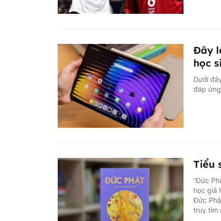
Đây l
học s
Dưới đây
đáp ứng 
Tiểu 
“Đức Phậ
học giả 
Đức Phật
truy tìm