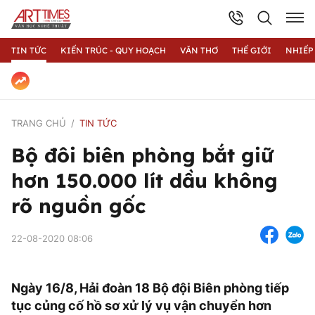
TIN TỨC
KIẾN TRÚC - QUY HOẠCH
VĂN THƠ
THẾ GIỚI
NHIẾP
TRANG CHỦ
TIN TỨC
Bộ đôi biên phòng bắt giữ
hơn 150.000 lít dầu không
rõ nguồn gốc
22-08-2020 08:06
Ngày 16/8, Hải đoàn 18 Bộ đội Biên phòng tiếp
tục củng cố hồ sơ xử lý vụ vận chuyển hơn