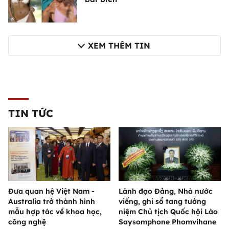
XEM THÊM TIN
TIN TỨC
Đưa quan hệ Việt Nam -
Lãnh đạo Đảng, Nhà nước
Australia trở thành hình
viếng, ghi sổ tang tưởng
mẫu hợp tác về khoa học,
niệm Chủ tịch Quốc hội Lào
công nghệ
Saysomphone Phomvihane