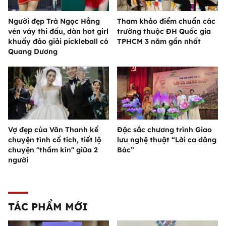
Người đẹp Trà Ngọc Hằng
Tham khảo điểm chuẩn các
vén váy thi đấu, dàn hot girl
trường thuộc ĐH Quốc gia
khuấy đảo giải pickleball có
TPHCM 3 năm gần nhất
Quang Dương
Vợ đẹp của Văn Thanh kể
Đặc sắc chương trình Giao
chuyện tình cổ tích, tiết lộ
lưu nghệ thuật “Lời ca dâng
chuyện "thầm kín" giữa 2
Bác”
người
TÁC PHẨM MỚI