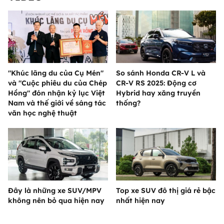
"Khúc lãng du của Cụ Mén"
So sánh Honda CR-V L và
và "Cuộc phiêu du của Chép
CR-V RS 2025: Động cơ
Hồng" đón nhận kỷ lục Việt
Hybrid hay xăng truyền
Nam và thế giới về sáng tác
thống?
văn học nghệ thuật
Đây là những xe SUV/MPV
Top xe SUV đô thị giá rẻ bậc
không nên bỏ qua hiện nay
nhất hiện nay