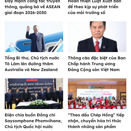
Đẩy mạnh công tác truyền
Hoàn thiện Luật Xuất bản
thông, quảng bá về ASEAN
để theo kịp sự phát triển
giai đoạn 2026-2030
của môi trường số
Tổng Bí thư, Chủ tịch nước
Thông cáo đặc biệt của Ban
Tô Lâm lên đường thăm
Chấp hành Trung ương
Australia và New Zealand
Đảng Cộng sản Việt Nam
Điện chia buồn Đồng chí
“Theo dấu Chép Hồng” tiếp
Saysomphone Phomvihane,
nhận, chuyển hóa tri thức
Chủ tịch Quốc hội nước
thành những sản phẩm