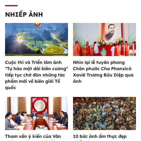
NHIẾP ẢNH
Cuộc thi và Triển lãm ảnh
Nhìn lại lễ tuyên phong
"Tự hào một dải biên cương"
Chân phước Cha Phanxicô
tiếp tục chờ đón những tác
Xaviê Trương Bửu Diệp qua
phẩm mới về biên giới Tổ
ảnh
quốc
Tham vấn ý kiến của Văn
10 bức ảnh ẩm thực đẹp