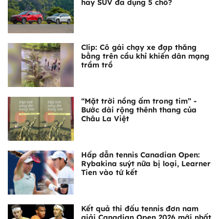
hay SUV đa dụng 5 chỗ?
Clip: Cô gái chạy xe đạp thăng
bằng trên cầu khỉ khiến dân mạng
trầm trồ
“Mặt trời nồng ấm trong tim” -
Bước dài rộng thênh thang của
Châu La Việt
Hấp dẫn tennis Canadian Open:
Rybakina suýt nữa bị loại, Learner
Tien vào tứ kết
Kết quả thi đấu tennis đơn nam
giải Canadian Open 2026 mới nhất