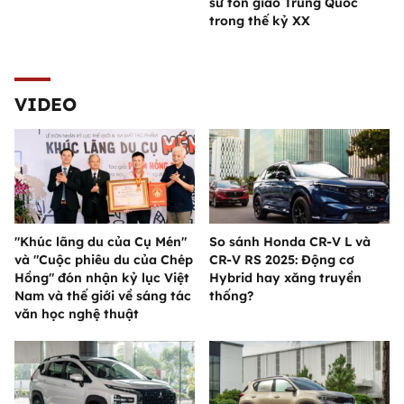
sử tôn giáo Trung Quốc
trong thế kỷ XX
VIDEO
"Khúc lãng du của Cụ Mén"
So sánh Honda CR-V L và
và "Cuộc phiêu du của Chép
CR-V RS 2025: Động cơ
Hồng" đón nhận kỷ lục Việt
Hybrid hay xăng truyền
Nam và thế giới về sáng tác
thống?
văn học nghệ thuật