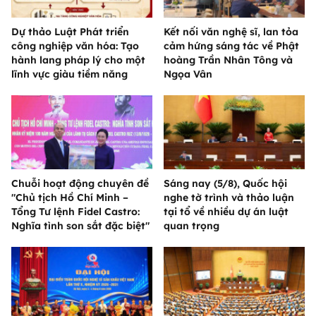
Dự thảo Luật Phát triển
Kết nối văn nghệ sĩ, lan tỏa
công nghiệp văn hóa: Tạo
cảm hứng sáng tác về Phật
hành lang pháp lý cho một
hoàng Trần Nhân Tông và
lĩnh vực giàu tiềm năng
Ngọa Vân
Chuỗi hoạt động chuyên đề
Sáng nay (5/8), Quốc hội
"Chủ tịch Hồ Chí Minh –
nghe tờ trình và thảo luận
Tổng Tư lệnh Fidel Castro:
tại tổ về nhiều dự án luật
Nghĩa tình son sắt đặc biệt"
quan trọng