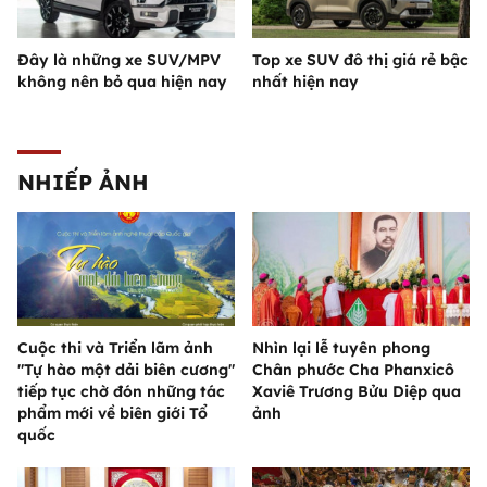
Đây là những xe SUV/MPV
Top xe SUV đô thị giá rẻ bậc
không nên bỏ qua hiện nay
nhất hiện nay
NHIẾP ẢNH
Cuộc thi và Triển lãm ảnh
Nhìn lại lễ tuyên phong
"Tự hào một dải biên cương"
Chân phước Cha Phanxicô
tiếp tục chờ đón những tác
Xaviê Trương Bửu Diệp qua
phẩm mới về biên giới Tổ
ảnh
quốc