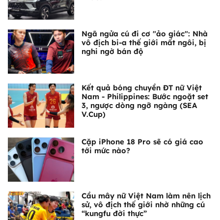
Ngã ngửa cú đi cơ "ảo giác": Nhà
vô địch bi-a thế giới mất ngôi, bị
nghi ngờ bán độ
Kết quả bóng chuyền ĐT nữ Việt
Nam - Philippines: Bước ngoặt set
3, ngược dòng ngỡ ngàng (SEA
V.Cup)
Cặp iPhone 18 Pro sẽ có giá cao
tới mức nào?
Cầu mây nữ Việt Nam làm nên lịch
sử, vô địch thế giới nhờ những cú
“kungfu đời thực”