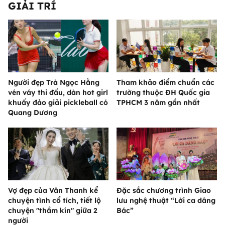
GIẢI TRÍ
Người đẹp Trà Ngọc Hằng
Tham khảo điểm chuẩn các
vén váy thi đấu, dàn hot girl
trường thuộc ĐH Quốc gia
khuấy đảo giải pickleball có
TPHCM 3 năm gần nhất
Quang Dương
Vợ đẹp của Văn Thanh kể
Đặc sắc chương trình Giao
chuyện tình cổ tích, tiết lộ
lưu nghệ thuật “Lời ca dâng
chuyện "thầm kín" giữa 2
Bác”
người