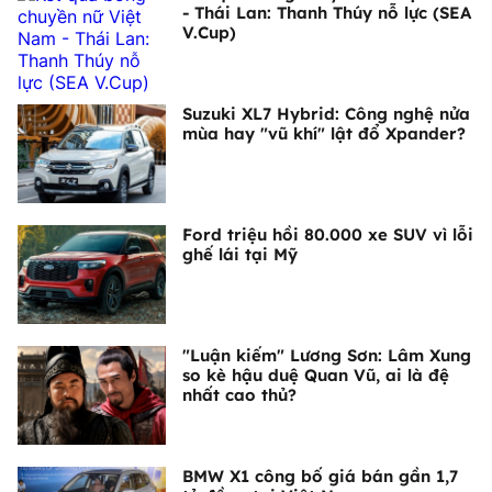
- Thái Lan: Thanh Thúy nỗ lực (SEA
V.Cup)
Suzuki XL7 Hybrid: Công nghệ nửa
mùa hay "vũ khí" lật đổ Xpander?
Ford triệu hồi 80.000 xe SUV vì lỗi
ghế lái tại Mỹ
"Luận kiếm" Lương Sơn: Lâm Xung
so kè hậu duệ Quan Vũ, ai là đệ
nhất cao thủ?
BMW X1 công bố giá bán gần 1,7