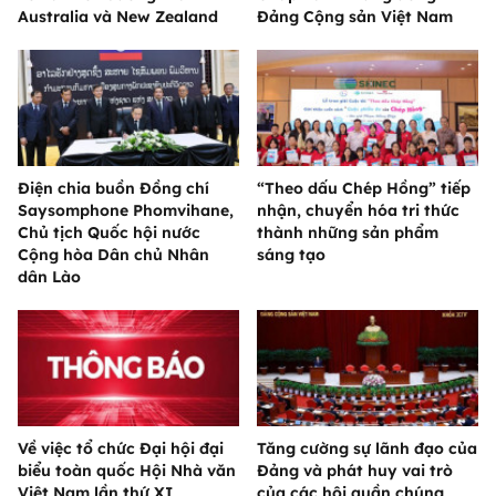
Australia và New Zealand
Đảng Cộng sản Việt Nam
Điện chia buồn Đồng chí
“Theo dấu Chép Hồng” tiếp
Saysomphone Phomvihane,
nhận, chuyển hóa tri thức
Chủ tịch Quốc hội nước
thành những sản phẩm
Cộng hòa Dân chủ Nhân
sáng tạo
dân Lào
Về việc tổ chức Đại hội đại
Tăng cường sự lãnh đạo của
biểu toàn quốc Hội Nhà văn
Đảng và phát huy vai trò
Việt Nam lần thứ XI
của các hội quần chúng