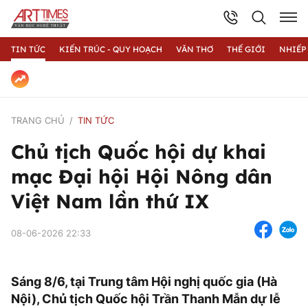
TIN TỨC
KIẾN TRÚC - QUY HOẠCH
VĂN THƠ
THẾ GIỚI
NHIẾP
TRANG CHỦ
TIN TỨC
Chủ tịch Quốc hội dự khai
mạc Đại hội Hội Nông dân
Việt Nam lần thứ IX
08-06-2026 22:33
Sáng 8/6, tại Trung tâm Hội nghị quốc gia (Hà
Nội), Chủ tịch Quốc hội Trần Thanh Mẫn dự lễ