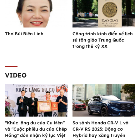
Thơ Bùi Biên Linh
Công trình kinh điển về lịch
sử tôn giáo Trung Quốc
trong thế kỷ XX
VIDEO
"Khúc lãng du của Cụ Mén"
So sánh Honda CR-V L và
và "Cuộc phiêu du của Chép
CR-V RS 2025: Động cơ
Hồng" đón nhận kỷ lục Việt
Hybrid hay xăng truyền