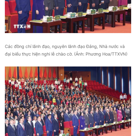
Các đồng chí lãnh đạo, nguyên lãnh đạo Đảng, Nhà nước và
đại biểu thực hiện nghi lễ chào cờ. (Ảnh: Phương Hoa/TTXVN)