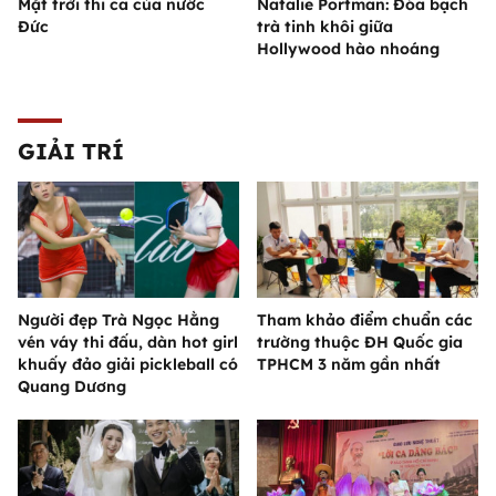
Mặt trời thi ca của nước
Natalie Portman: Đóa bạch
Đức
trà tinh khôi giữa
Hollywood hào nhoáng
GIẢI TRÍ
Người đẹp Trà Ngọc Hằng
Tham khảo điểm chuẩn các
vén váy thi đấu, dàn hot girl
trường thuộc ĐH Quốc gia
khuấy đảo giải pickleball có
TPHCM 3 năm gần nhất
Quang Dương