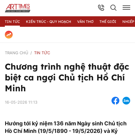
TIN TỨC
KIẾN TRÚC - QUY HOẠCH
VĂN THƠ
THẾ GIỚI
NHIẾP
TRANG CHỦ
TIN TỨC
Chương trình nghệ thuật đặc
biệt ca ngợi Chủ tịch Hồ Chí
Minh
16-05-2026 11:13
Hướng tới kỷ niệm 136 năm Ngày sinh Chủ tịch
Hồ Chí Minh (19/5/1890 - 19/5/2026) và Kỷ