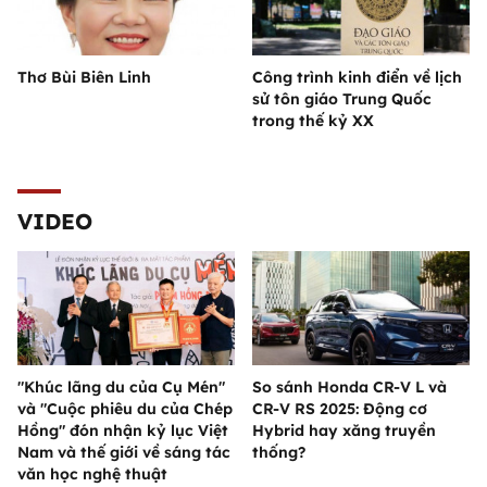
Thơ Bùi Biên Linh
Công trình kinh điển về lịch
sử tôn giáo Trung Quốc
trong thế kỷ XX
VIDEO
"Khúc lãng du của Cụ Mén"
So sánh Honda CR-V L và
và "Cuộc phiêu du của Chép
CR-V RS 2025: Động cơ
Hồng" đón nhận kỷ lục Việt
Hybrid hay xăng truyền
Nam và thế giới về sáng tác
thống?
văn học nghệ thuật