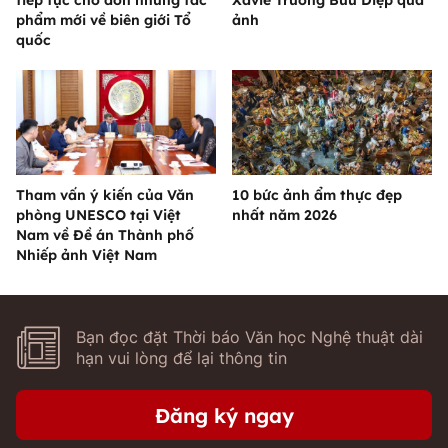
tiếp tục chờ đón những tác
Xaviê Trương Bửu Diệp qua
phẩm mới về biên giới Tổ
ảnh
quốc
Tham vấn ý kiến của Văn
10 bức ảnh ẩm thực đẹp
phòng UNESCO tại Việt
nhất năm 2026
Nam về Đề án Thành phố
Nhiếp ảnh Việt Nam
Bạn đọc đặt Thời báo Văn học Nghệ thuật dài
hạn vui lòng để lại thông tin
Đăng ký ngay