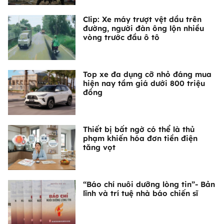
Clip: Xe máy trượt vệt dầu trên
đường, người đàn ông lộn nhiều
vòng trước đầu ô tô
Top xe đa dụng cỡ nhỏ đáng mua
hiện nay tầm giá dưới 800 triệu
đồng
Thiết bị bất ngờ có thể là thủ
phạm khiến hóa đơn tiền điện
tăng vọt
“Báo chí nuôi dưỡng lòng tin”- Bản
lĩnh và trí tuệ nhà báo chiến sĩ