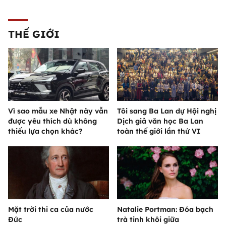
THẾ GIỚI
Vì sao mẫu xe Nhật này vẫn
Tôi sang Ba Lan dự Hội nghị
được yêu thích dù không
Dịch giả văn học Ba Lan
thiếu lựa chọn khác?
toàn thế giới lần thứ VI
Mặt trời thi ca của nước
Natalie Portman: Đóa bạch
Đức
trà tinh khôi giữa