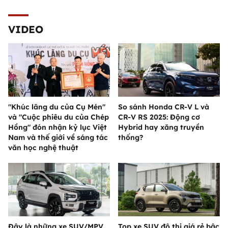
VIDEO
"Khúc lãng du của Cụ Mén"
So sánh Honda CR-V L và
và "Cuộc phiêu du của Chép
CR-V RS 2025: Động cơ
Hồng" đón nhận kỷ lục Việt
Hybrid hay xăng truyền
Nam và thế giới về sáng tác
thống?
văn học nghệ thuật
Đây là những xe SUV/MPV
Top xe SUV đô thị giá rẻ bậc