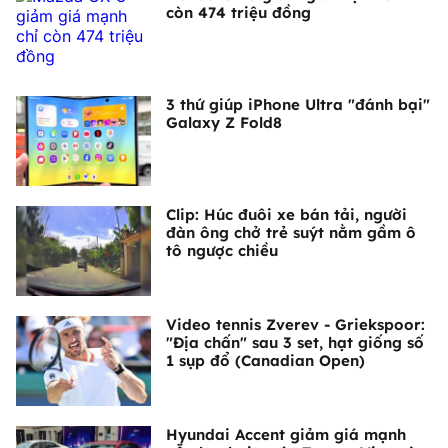
còn 474 triệu đồng
3 thứ giúp iPhone Ultra "đánh bại"
Galaxy Z Fold8
Clip: Húc đuôi xe bán tải, người
đàn ông chở trẻ suýt nằm gầm ô
tô ngược chiều
Video tennis Zverev - Griekspoor:
"Địa chấn" sau 3 set, hạt giống số
1 sụp đổ (Canadian Open)
Hyundai Accent giảm giá mạnh