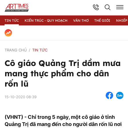
TIN TỨC
KIẾN TRÚC - QUY HOẠCH
VĂN THƠ
THẾ GIỚI
NHIẾP
TRANG CHỦ
TIN TỨC
Cô giáo Quảng Trị dầm mưa
mang thực phẩm cho dân
rốn lũ
15-10-2020 08:39
(VHNT) - Chỉ trong 5 ngày, một cô giáo ở tỉnh
Quảng Trị đã mang đến cho người dân rốn lũ nơi