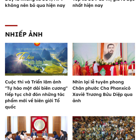
không nên bỏ qua hiện nay
nhất hiện nay
NHIẾP ẢNH
Cuộc thi và Triển lãm ảnh
Nhìn lại lễ tuyên phong
"Tự hào một dải biên cương"
Chân phước Cha Phanxicô
tiếp tục chờ đón những tác
Xaviê Trương Bửu Diệp qua
phẩm mới về biên giới Tổ
ảnh
quốc