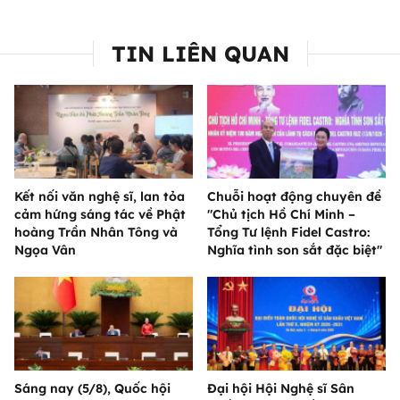
TIN LIÊN QUAN
Kết nối văn nghệ sĩ, lan tỏa
Chuỗi hoạt động chuyên đề
cảm hứng sáng tác về Phật
"Chủ tịch Hồ Chí Minh –
hoàng Trần Nhân Tông và
Tổng Tư lệnh Fidel Castro:
Ngọa Vân
Nghĩa tình son sắt đặc biệt"
Sáng nay (5/8), Quốc hội
Đại hội Hội Nghệ sĩ Sân