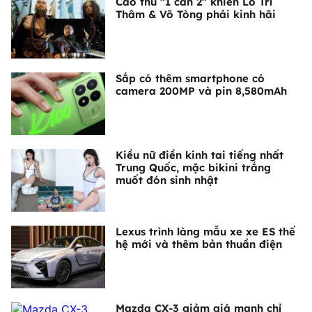
Cao thủ "1 cân 2" khiến Lỗ Trí
Thâm & Võ Tòng phải kinh hãi
Sắp có thêm smartphone có
camera 200MP và pin 8,580mAh
Kiều nữ điền kinh tai tiếng nhất
Trung Quốc, mặc bikini trắng
muốt đón sinh nhật
Lexus trình làng mẫu xe xe ES thế
hệ mới và thêm bản thuần điện
Mazda CX-3 giảm giá mạnh chỉ