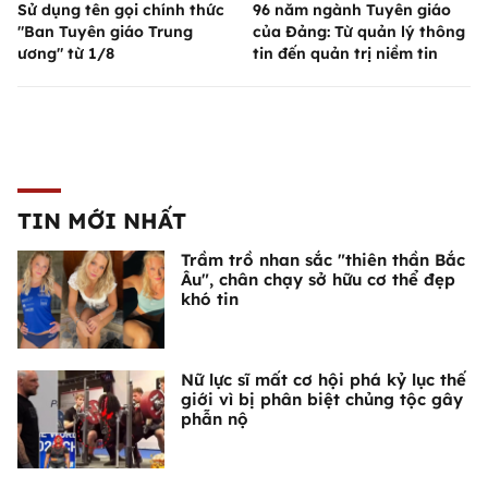
Sử dụng tên gọi chính thức
96 năm ngành Tuyên giáo
"Ban Tuyên giáo Trung
của Đảng: Từ quản lý thông
ương" từ 1/8
tin đến quản trị niềm tin
TIN MỚI NHẤT
Trầm trồ nhan sắc "thiên thần Bắc
Âu", chân chạy sở hữu cơ thể đẹp
khó tin
Nữ lực sĩ mất cơ hội phá kỷ lục thế
giới vì bị phân biệt chủng tộc gây
phẫn nộ