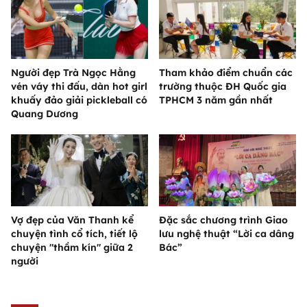
Người đẹp Trà Ngọc Hằng
Tham khảo điểm chuẩn các
vén váy thi đấu, dàn hot girl
trường thuộc ĐH Quốc gia
khuấy đảo giải pickleball có
TPHCM 3 năm gần nhất
Quang Dương
Vợ đẹp của Văn Thanh kể
Đặc sắc chương trình Giao
chuyện tình cổ tích, tiết lộ
lưu nghệ thuật “Lời ca dâng
chuyện "thầm kín" giữa 2
Bác”
người