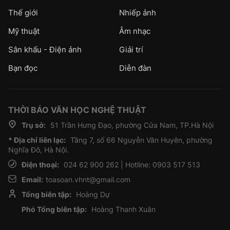
Thế giới
Nhiếp ảnh
Mỹ thuật
Âm nhạc
Sân khấu - Điện ảnh
Giải trí
Bạn đọc
Diễn đàn
THỜI BÁO VĂN HỌC NGHỆ THUẬT
Trụ sở:
51 Trần Hưng Đạo, phường Cửa Nam, TP.Hà Nội
* Địa chỉ liên lạc:
Tầng 7, số 66 Nguyễn Văn Huyên, phường
Nghĩa Đô, Hà Nội.
Điện thoại:
024 62 900 262 | Hotline: 0903 517 513
Email:
toasoan.vhnt@gmail.com
Tổng biên tập:
Hoàng Dự
Phó Tổng biên tập:
Hoàng Thanh Xuân