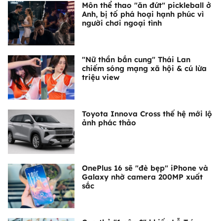
Môn thể thao "ăn đứt" pickleball ở
Anh, bị tố phá hoại hạnh phúc vì
người chơi ngoại tình
"Nữ thần bắn cung" Thái Lan
chiếm sóng mạng xã hội & cú lừa
triệu view
Toyota Innova Cross thế hệ mới lộ
ảnh phác thảo
OnePlus 16 sẽ "đè bẹp" iPhone và
Galaxy nhờ camera 200MP xuất
sắc