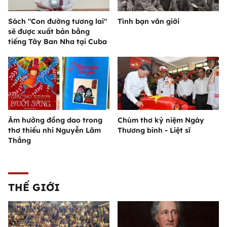
Sách "Con đường tương lai"
Tình bạn văn giới
sẽ được xuất bản bằng
tiếng Tây Ban Nha tại Cuba
Âm hưởng đồng dao trong
Chùm thơ kỷ niệm Ngày
thơ thiếu nhi Nguyễn Lãm
Thương binh - Liệt sĩ
Thắng
THẾ GIỚI