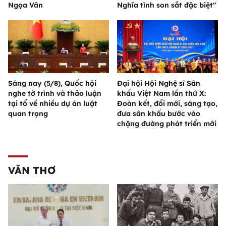
Ngọa Vân
Nghĩa tình son sắt đặc biệt"
Sáng nay (5/8), Quốc hội
Đại hội Hội Nghệ sĩ Sân
nghe tờ trình và thảo luận
khấu Việt Nam lần thứ X:
tại tổ về nhiều dự án luật
Đoàn kết, đổi mới, sáng tạo,
quan trọng
đưa sân khấu bước vào
chặng đường phát triển mới
VĂN THƠ