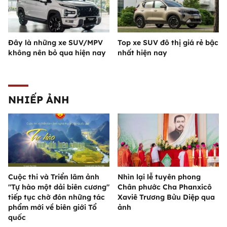
Đây là những xe SUV/MPV
Top xe SUV đô thị giá rẻ bậc
không nên bỏ qua hiện nay
nhất hiện nay
NHIẾP ẢNH
Cuộc thi và Triển lãm ảnh
Nhìn lại lễ tuyên phong
"Tự hào một dải biên cương"
Chân phước Cha Phanxicô
tiếp tục chờ đón những tác
Xaviê Trương Bửu Diệp qua
phẩm mới về biên giới Tổ
ảnh
quốc