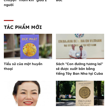
chuyện "thầm kín" giữa 2
Bác”
người
TÁC PHẨM MỚI
Tiểu sử của một huyền
Sách "Con đường tương lai"
thoại
sẽ được xuất bản bằng
tiếng Tây Ban Nha tại Cuba