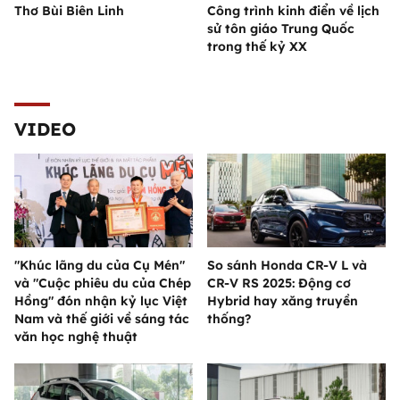
Thơ Bùi Biên Linh
Công trình kinh điển về lịch
sử tôn giáo Trung Quốc
trong thế kỷ XX
VIDEO
"Khúc lãng du của Cụ Mén"
So sánh Honda CR-V L và
và "Cuộc phiêu du của Chép
CR-V RS 2025: Động cơ
Hồng" đón nhận kỷ lục Việt
Hybrid hay xăng truyền
Nam và thế giới về sáng tác
thống?
văn học nghệ thuật