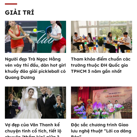
GIẢI TRÍ
Người đẹp Trà Ngọc Hằng
Tham khảo điểm chuẩn các
vén váy thi đấu, dàn hot girl
trường thuộc ĐH Quốc gia
khuấy đảo giải pickleball có
TPHCM 3 năm gần nhất
Quang Dương
Vợ đẹp của Văn Thanh kể
Đặc sắc chương trình Giao
chuyện tình cổ tích, tiết lộ
lưu nghệ thuật “Lời ca dâng