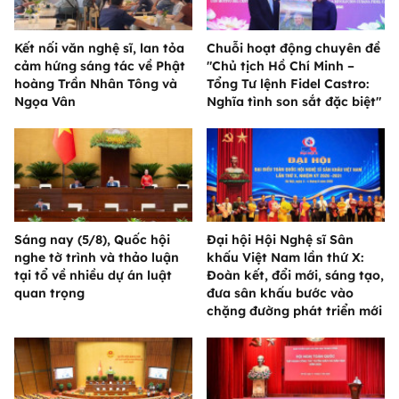
Kết nối văn nghệ sĩ, lan tỏa
Chuỗi hoạt động chuyên đề
cảm hứng sáng tác về Phật
"Chủ tịch Hồ Chí Minh –
hoàng Trần Nhân Tông và
Tổng Tư lệnh Fidel Castro:
Ngọa Vân
Nghĩa tình son sắt đặc biệt"
Sáng nay (5/8), Quốc hội
Đại hội Hội Nghệ sĩ Sân
nghe tờ trình và thảo luận
khấu Việt Nam lần thứ X:
tại tổ về nhiều dự án luật
Đoàn kết, đổi mới, sáng tạo,
quan trọng
đưa sân khấu bước vào
chặng đường phát triển mới