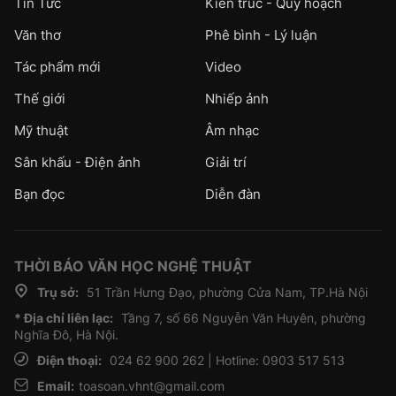
Tin Tức
Kiến trúc - Quy hoạch
Văn thơ
Phê bình - Lý luận
Tác phẩm mới
Video
Thế giới
Nhiếp ảnh
Mỹ thuật
Âm nhạc
Sân khấu - Điện ảnh
Giải trí
Bạn đọc
Diễn đàn
THỜI BÁO VĂN HỌC NGHỆ THUẬT
Trụ sở:
51 Trần Hưng Đạo, phường Cửa Nam, TP.Hà Nội
* Địa chỉ liên lạc:
Tầng 7, số 66 Nguyễn Văn Huyên, phường
Nghĩa Đô, Hà Nội.
Điện thoại:
024 62 900 262 | Hotline: 0903 517 513
Email:
toasoan.vhnt@gmail.com