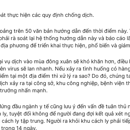
oát thực hiện các quy định chống dịch.
oảng trên 50 văn bản hướng dẫn đến thời điểm này. V
hải rà soát lại hệ thống hướng dẫn này và báo cáo l
địa phương để triển khai thực hiện, phổ biến và giám
ại vụ dịch vào mùa đông xuân sẽ khó khăn hơn, điều ki
ên virus sẽ lan nhanh. Nếu xảy ra tình huống có hàn
iểm tại một địa điểm thì xử lý ra sao? Do đó, chúng ta
ịch xảy ra tại công sở, khu công nghiệp, bệnh viện th
 trưởng nhấn mạnh.
 đứng đầu ngành y tế cũng lưu ý đến vấn đề tuân thủ
 ly, tuyệt đối không để người đang đợi kết quả xét n
 cách ly tập trung. Người ra khỏi khu cách ly phải tiế
 trong 14 ngày.