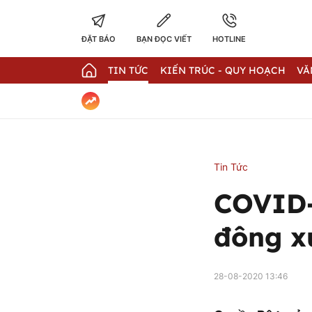
ĐẶT BÁO
BẠN ĐỌC VIẾT
HOTLINE
TIN TỨC
KIẾN TRÚC - QUY HOẠCH
VĂ
Tin Tức
COVID-
đông x
28-08-2020 13:46