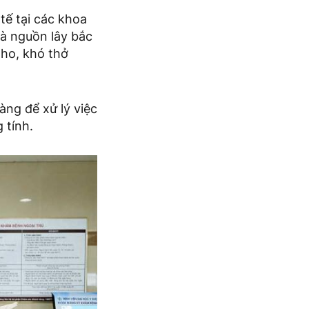
tế tại các khoa
là nguồn lây bắc
 ho, khó thở
àng để xử lý việc
 tính.