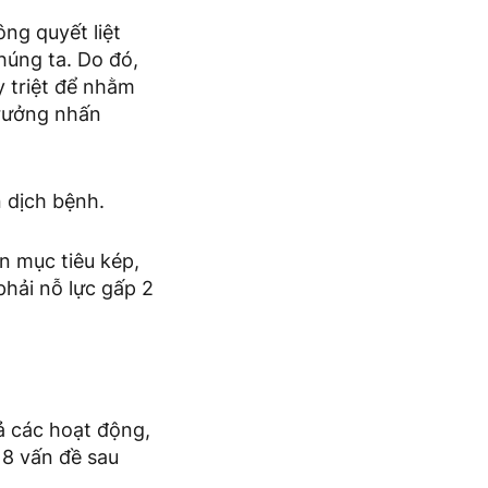
ông quyết liệt
húng ta. Do đó,
y triệt để nhằm
rưởng nhấn
n dịch bệnh.
n mục tiêu kép,
phải nỗ lực gấp 2
cả các hoạt động,
 8 vấn đề sau