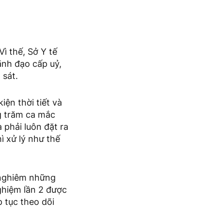
ì thế, Sở Y tế
ãnh đạo cấp uỷ,
 sát.
ện thời tiết và
g trăm ca mắc
 phải luôn đặt ra
ì xử lý như thế
 nghiêm những
ghiệm lần 2 được
p tục theo dõi