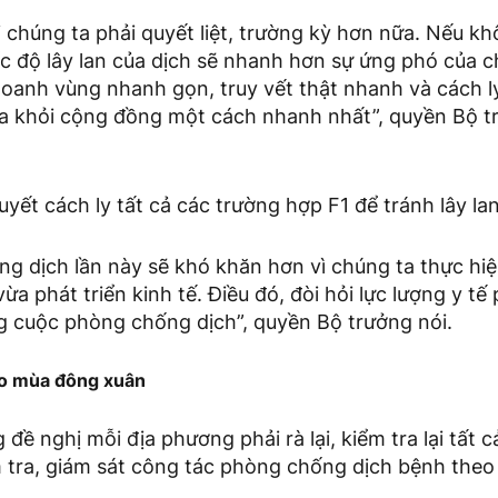
i chúng ta phải quyết liệt, trường kỳ hơn nữa. Nếu kh
c độ lây lan của dịch sẽ nhanh hơn sự ứng phó của c
oanh vùng nhanh gọn, truy vết thật nhanh và cách l
 khỏi cộng đồng một cách nhanh nhất”, quyền Bộ t
uyết cách ly tất cả các trường hợp F1 để tránh lây la
g dịch lần này sẽ khó khăn hơn vì chúng ta thực hiệ
ừa phát triển kinh tế. Điều đó, đòi hỏi lực lượng y tế 
g cuộc phòng chống dịch”, quyền Bộ trưởng nói.
ào mùa đông xuân
đề nghị mỗi địa phương phải rà lại, kiểm tra lại tất 
 tra, giám sát công tác phòng chống dịch bệnh theo