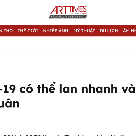
N THƠ
THẾ GIỚI
NHIẾP ẢNH
MỸ THUẬT
DU LỊCH
ÂM N
19 có thể lan nhanh v
uân