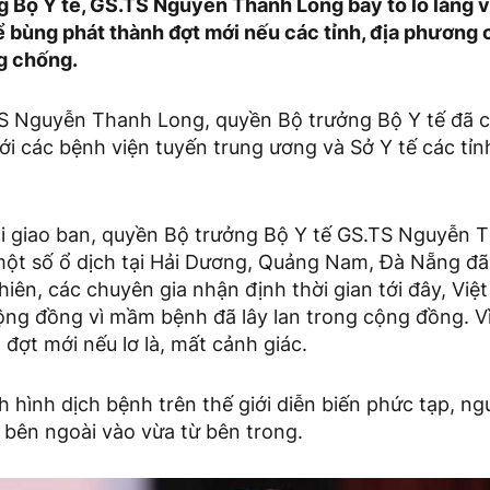
 Bộ Y tế, GS.TS Nguyễn Thanh Long bày tỏ lo lắng v
bùng phát thành đợt mới nếu các tỉnh, địa phương c
g chống.
S Nguyễn Thanh Long, quyền Bộ trưởng Bộ Y tế đã ch
ới các bệnh viện tuyến trung ương và Sở Y tế các tỉ
uổi giao ban, quyền Bộ trưởng Bộ Y tế GS.TS Nguyễn
ột số ổ dịch tại Hải Dương, Quảng Nam, Đà Nẵng đã
hiên, các chuyên gia nhận định thời gian tới đây, Việ
ộng đồng vì mầm bệnh đã lây lan trong cộng đồng. Vì
đợt mới nếu lơ là, mất cảnh giác.
h hình dịch bệnh trên thế giới diễn biến phức tạp, n
 bên ngoài vào vừa từ bên trong.