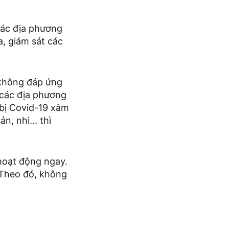
các địa phương
, giám sát các
 không đáp ứng
 các địa phương
 bị Covid-19 xâm
, nhi... thì
hoạt động ngay.
. Theo đó, không