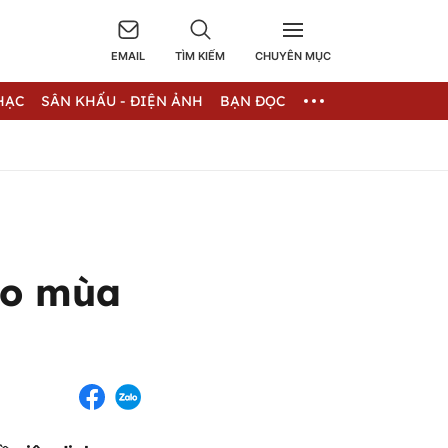
EMAIL
TÌM KIẾM
CHUYÊN MỤC
HẠC
SÂN KHẤU - ĐIỆN ẢNH
BẠN ĐỌC
ào mùa