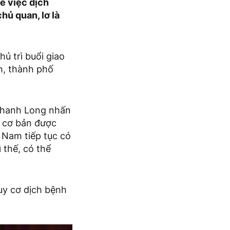
ề việc dịch
hủ quan, lơ là
ủ trì buổi giao
nh, thành phố
 Thanh Long nhấn
 cơ bản được
t Nam tiếp tục có
 thế, có thể
guy cơ dịch bệnh