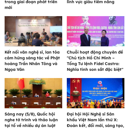
trong giai đoạn phát triển
lĩnh vực giàu tiềm năng
mới
Kết nối văn nghệ sĩ, lan tỏa
Chuỗi hoạt động chuyên đề
cảm hứng sáng tác về Phật
"Chủ tịch Hồ Chí Minh –
hoàng Trần Nhân Tông và
Tổng Tư lệnh Fidel Castro:
Ngọa Vân
Nghĩa tình son sắt đặc biệt"
Sáng nay (5/8), Quốc hội
Đại hội Hội Nghệ sĩ Sân
nghe tờ trình và thảo luận
khấu Việt Nam lần thứ X:
tại tổ về nhiều dự án luật
Đoàn kết, đổi mới, sáng tạo,