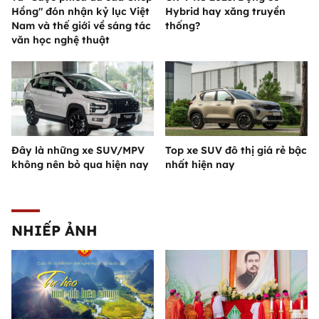
Hồng" đón nhận kỷ lục Việt
Hybrid hay xăng truyền
Nam và thế giới về sáng tác
thống?
văn học nghệ thuật
Đây là những xe SUV/MPV
Top xe SUV đô thị giá rẻ bậc
không nên bỏ qua hiện nay
nhất hiện nay
NHIẾP ẢNH