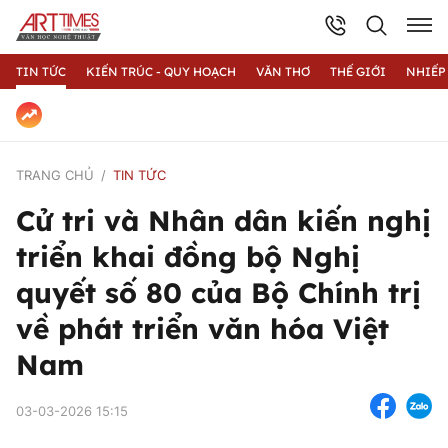
TIN TỨC
KIẾN TRÚC - QUY HOẠCH
VĂN THƠ
THẾ GIỚI
NHIẾP
TRANG CHỦ
TIN TỨC
Cử tri và Nhân dân kiến nghị
triển khai đồng bộ Nghị
quyết số 80 của Bộ Chính trị
về phát triển văn hóa Việt
Nam
03-03-2026 15:15