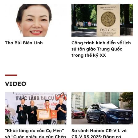
Thơ Bùi Biên Linh
Công trình kinh điển về lịch
sử tôn giáo Trung Quốc
trong thế kỷ XX
VIDEO
"Khúc lãng du của Cụ Mén"
So sánh Honda CR-V L và
và "Cuộc phiêu du của Chép
CR-V RS 2025: Động cơ