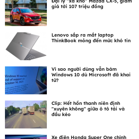
Đại lý "xả kho" Mazda CX-5, giảm
giá tới 107 triệu đồng
Lenovo sắp ra mắt laptop
ThinkBook mỏng đến mức khó tin
Vì sao người dùng vẫn bám
Windows 10 dù Microsoft đã khai
tử?
Clip: Hết hồn thanh niên định
"xuyên không" giữa ô tô tải và
đầu kéo
Xe điện Honda Super One chính