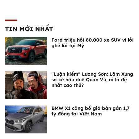
TIN MỚI NHẤT
Ford triệu hồi 80.000 xe SUV vì lỗi
ghế lái tại Mỹ
"Luận kiếm" Lương Sơn: Lâm Xung
so kè hậu duệ Quan Vũ, ai là đệ
nhất cao thủ?
BMW X1 công bố giá bán gần 1,7
tỷ đồng tại Việt Nam