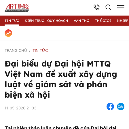
TIN TỨC
KIẾN TRÚC - QUY HOẠCH
VĂN THƠ
THẾ GIỚI
NHIẾP
TRANG CHỦ
TIN TỨC
Đại biểu dự Đại hội MTTQ
Việt Nam đề xuất xây dựng
luật về giám sát và phản
biện xã hội
11-05-2026 21:03
Tại phiên thảo luận chuyên đề của Đại hội đại