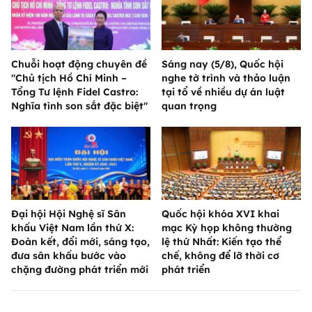
Chuỗi hoạt động chuyên đề
Sáng nay (5/8), Quốc hội
"Chủ tịch Hồ Chí Minh –
nghe tờ trình và thảo luận
Tổng Tư lệnh Fidel Castro:
tại tổ về nhiều dự án luật
Nghĩa tình son sắt đặc biệt"
quan trọng
Đại hội Hội Nghệ sĩ Sân
Quốc hội khóa XVI khai
khấu Việt Nam lần thứ X:
mạc Kỳ họp không thường
Đoàn kết, đổi mới, sáng tạo,
lệ thứ Nhất: Kiến tạo thể
đưa sân khấu bước vào
chế, không để lỡ thời cơ
chặng đường phát triển mới
phát triển