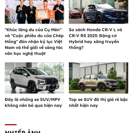
"Khúc lãng du của Cụ Mén"
So sánh Honda CR-V L và
và "Cuộc phiêu du của Chép
CR-V RS 2025: Động cơ
Hồng" đón nhận kỷ lục Việt
Hybrid hay xăng truyền
Nam và thế giới về sáng tác
thống?
văn học nghệ thuật
Đây là những xe SUV/MPV
Top xe SUV đô thị giá rẻ bậc
không nên bỏ qua hiện nay
nhất hiện nay
NHIẾP ẢNH