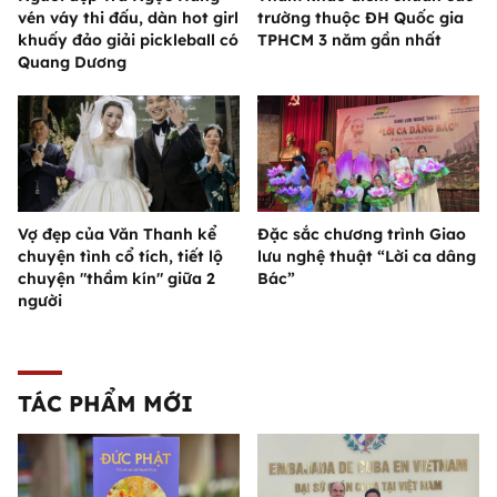
vén váy thi đấu, dàn hot girl
trường thuộc ĐH Quốc gia
khuấy đảo giải pickleball có
TPHCM 3 năm gần nhất
Quang Dương
Vợ đẹp của Văn Thanh kể
Đặc sắc chương trình Giao
chuyện tình cổ tích, tiết lộ
lưu nghệ thuật “Lời ca dâng
chuyện "thầm kín" giữa 2
Bác”
người
TÁC PHẨM MỚI