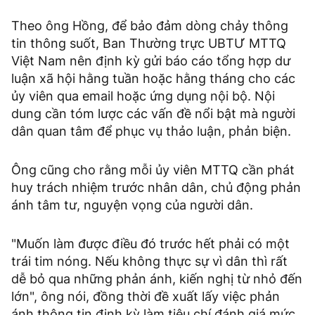
Theo ông Hồng, để bảo đảm dòng chảy thông
tin thông suốt, Ban Thường trực UBTƯ MTTQ
Việt Nam nên định kỳ gửi báo cáo tổng hợp dư
luận xã hội hằng tuần hoặc hằng tháng cho các
ủy viên qua email hoặc ứng dụng nội bộ. Nội
dung cần tóm lược các vấn đề nổi bật mà người
dân quan tâm để phục vụ thảo luận, phản biện.
Ông cũng cho rằng mỗi ủy viên MTTQ cần phát
huy trách nhiệm trước nhân dân, chủ động phản
ánh tâm tư, nguyện vọng của người dân.
"Muốn làm được điều đó trước hết phải có một
trái tim nóng. Nếu không thực sự vì dân thì rất
dễ bỏ qua những phản ánh, kiến nghị từ nhỏ đến
lớn", ông nói, đồng thời đề xuất lấy việc phản
ánh thông tin định kỳ làm tiêu chí đánh giá mức