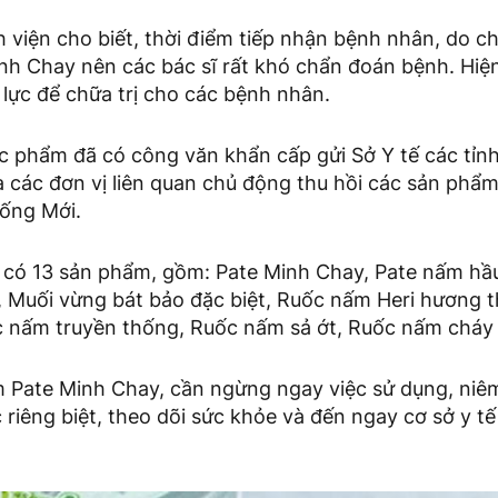
 viện cho biết, thời điểm tiếp nhận bệnh nhân, do c
nh Chay nên các bác sĩ rất khó chẩn đoán bệnh. Hiện
 lực để chữa trị cho các bệnh nhân.
c phẩm đã có công văn khẩn cấp gửi Sở Y tế các tỉn
à các đơn vị liên quan chủ động thu hồi các sản phẩ
ống Mới.
ty có 13 sản phẩm, gồm: Pate Minh Chay, Pate nấm hầ
, Muối vừng bát bảo đặc biệt, Ruốc nấm Heri hương 
c nấm truyền thống, Ruốc nấm sả ớt, Ruốc nấm cháy t
m Pate Minh Chay, cần ngừng ngay việc sử dụng, ni
c riêng biệt, theo dõi sức khỏe và đến ngay cơ sở y t