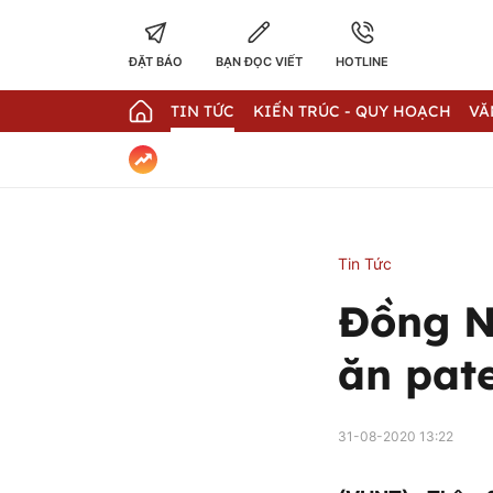
ĐẶT BÁO
BẠN ĐỌC VIẾT
HOTLINE
TIN TỨC
KIẾN TRÚC - QUY HOẠCH
VĂ
Tin Tức
Đồng Na
ăn pat
31-08-2020 13:22