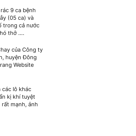
i rác 9 ca bệnh
Rẫy (05 ca) và
ố trong cả nước
khó thở ….
Chay của Công ty
nh, huyện Đông
trang Website
 các lô khác
n kị khí tuyệt
c rất mạnh, ảnh