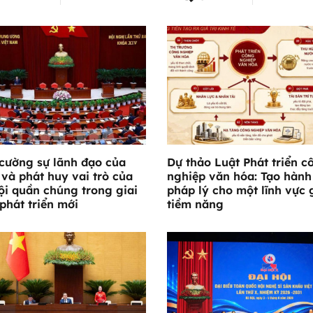
cường sự lãnh đạo của
Dự thảo Luật Phát triển c
và phát huy vai trò của
nghiệp văn hóa: Tạo hành
ội quần chúng trong giai
pháp lý cho một lĩnh vực 
phát triển mới
tiềm năng