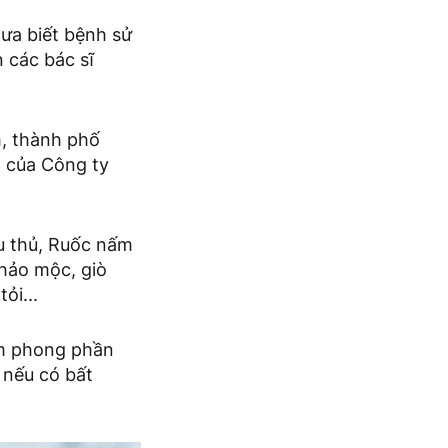
hưa biết bệnh sử
 các bác sĩ
h, thành phố
m của Công ty
u thủ, Ruốc nấm
thảo mộc, giò
ỏi...
êm phong phần
ế nếu có bất