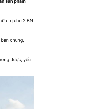
 ăn sản phẩm
hữa trị cho 2 BN
.
à bạn chung,
không được, yếu