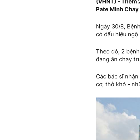
(VHNT) - Thêm 2
Pate Minh Chay 
Ngày 30/8, Bệnh
có dấu hiệu ngộ
Theo đó, 2 bệnh 
đang ăn chay tr
Các bác sĩ nhận
cơ, thở khó - n