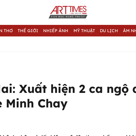
N THƠ
THẾ GIỚI
NHIẾP ẢNH
MỸ THUẬT
DU LỊCH
ÂM N
i: Xuất hiện 2 ca ngộ 
e Minh Chay