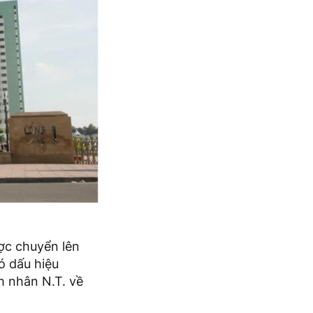
ợc chuyển lên
ó dấu hiệu
h nhân N.T. về