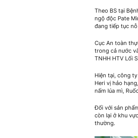
Theo BS tại Bệnh
ngộ độc Pate Mi
đang tiếp tục nỗ
Cục An toàn thự
trong cả nước v
TNHH HTV Lối S
Hiện tại, công 
Heri vị hảo hạng
nấm lúa mì, Ruố
Đối với sản phẩ
còn lại ở khu vự
thường.