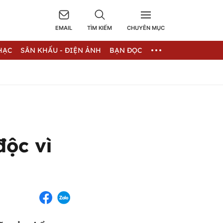
EMAIL
TÌM KIẾM
CHUYÊN MỤC
HẠC
SÂN KHẤU - ĐIỆN ẢNH
BẠN ĐỌC
độc vì