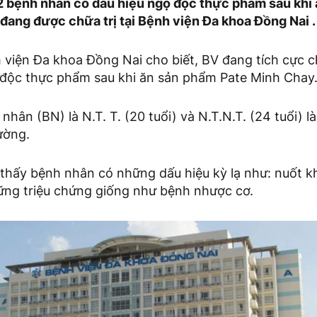
 bệnh nhân có dấu hiệu ngộ độc thực phẩm sau khi
đang được chữa trị tại Bệnh viện Đa khoa Đồng Nai .
 viện Đa khoa Đồng Nai cho biết, BV đang tích cực c
 độc thực phẩm sau khi ăn sản phẩm Pate Minh Chay
nhân (BN) là N.T. T. (20 tuổi) và N.T.N.T. (24 tuổi) l
ường.
 thấy bệnh nhân có những dấu hiệu kỳ lạ như: nuốt 
hững triệu chứng giống như bệnh nhược cơ.