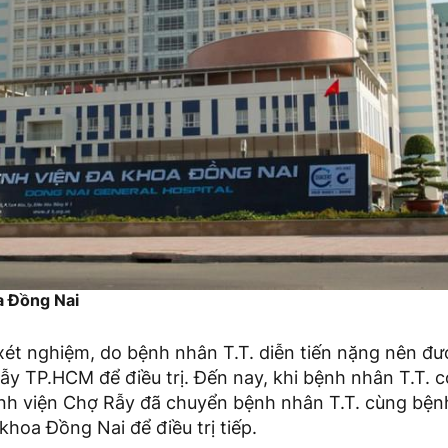
a Đồng Nai
xét nghiệm, do bệnh nhân T.T. diễn tiến nặng nên đư
y TP.HCM để điều trị. Đến nay, khi bệnh nhân T.T. c
nh viện Chợ Rẫy đã chuyển bệnh nhân T.T. cùng bện
khoa Đồng Nai để điều trị tiếp.