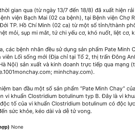
thời gian qua (từ ngày 13/7 đến 18/8) đã xuất hiện rả
i Bệnh viện Bạch Mai (02 ca bệnh), tại Bệnh viện Chợ 
Đới TP. Hồ Chí Minh (02 ca) từ một số tỉnh/thành ph
ệt mỏi, sụp mi mắt, tứ chi yếu cơ, khó nuốt, liệt cơ, 
ra, các bệnh nhân đều sử dụng sản phẩm Pate Minh 
iên Lối sống mới (Địa chỉ tại Tổ 2, thị trấn Đông A
Hà Nội) sản xuất và kinh doanh trực tiếp qua mạng (
te.1001monchay.com; minhchay.com).
hiệm ban đầu một số sản phẩm “Pate Minh Chay” của
n vi khuẩn Clostridium botulinum typ B. Đây là vi khuẩ
; độc tố của vi khuẩn Clostridium botulinum có độc lự
ến sức khỏe, kéo dài và dễ tử vong.
hợp)
None