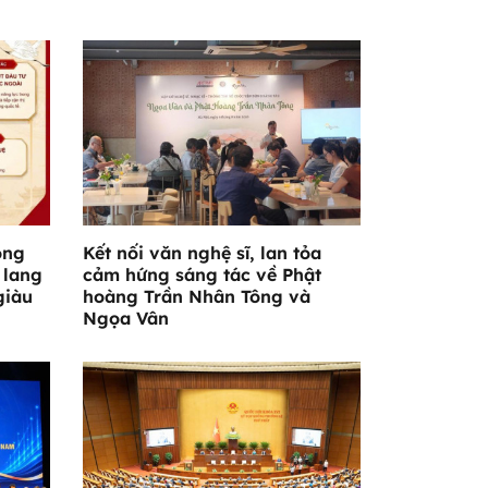
ông
Kết nối văn nghệ sĩ, lan tỏa
 lang
cảm hứng sáng tác về Phật
giàu
hoàng Trần Nhân Tông và
Ngọa Vân