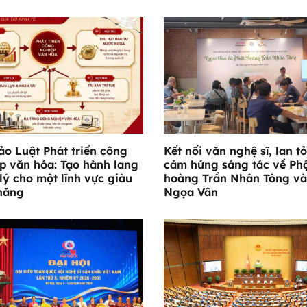
ảo Luật Phát triển công
Kết nối văn nghệ sĩ, lan t
p văn hóa: Tạo hành lang
cảm hứng sáng tác về Ph
lý cho một lĩnh vực giàu
hoàng Trần Nhân Tông và
năng
Ngọa Vân