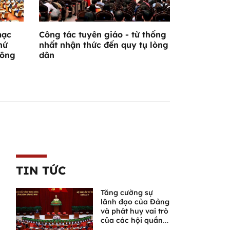
mạc
Công tác tuyên giáo - từ thống
hứ
nhất nhận thức đến quy tụ lòng
hông
dân
TIN TỨC
Tăng cường sự
lãnh đạo của Đảng
và phát huy vai trò
của các hội quần
chúng trong giai