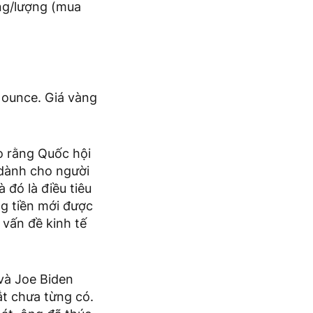
ng/lượng (mua
/ ounce. Giá vàng
o rằng Quốc hội
 dành cho người
đó là điều tiêu
ợng tiền mới được
 vấn đề kinh tế
và Joe Biden
ắt chưa từng có.