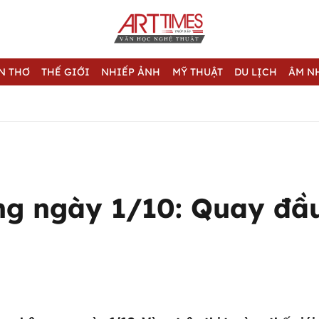
N THƠ
THẾ GIỚI
NHIẾP ẢNH
MỸ THUẬT
DU LỊCH
ÂM N
ng ngày 1/10: Quay đầ