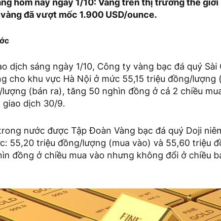
ng hôm nay ngày 1/10: Vàng trên thị trường thế giới
á vàng đã vượt mốc 1.900 USD/ounce.
ước
o dịch sáng ngày 1/10, Công ty vàng bạc đá quý Sài 
g cho khu vực Hà Nội ở mức 55,15 triệu đồng/lượng 
/lượng (bán ra), tăng 50 nghìn đồng ở cả 2 chiều mu
 giao dịch 30/9.
trong nước được Tập Đoàn Vàng bạc đá quý Doji niê
c: 55,20 triệu đồng/lượng (mua vào) và 55,60 triệu 
hìn đồng ở chiều mua vào nhưng không đổi ở chiều bá