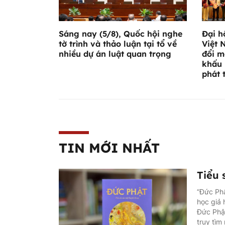
Sáng nay (5/8), Quốc hội nghe
Đại h
tờ trình và thảo luận tại tổ về
Việt 
nhiều dự án luật quan trọng
đổi m
khấu 
phát 
TIN MỚI NHẤT
Tiểu 
“Đức Phậ
học giả 
Đức Phật
truy tìm