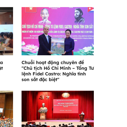
ỏa
Chuỗi hoạt động chuyên đề
ật
"Chủ tịch Hồ Chí Minh – Tổng Tư
lệnh Fidel Castro: Nghĩa tình
son sắt đặc biệt"