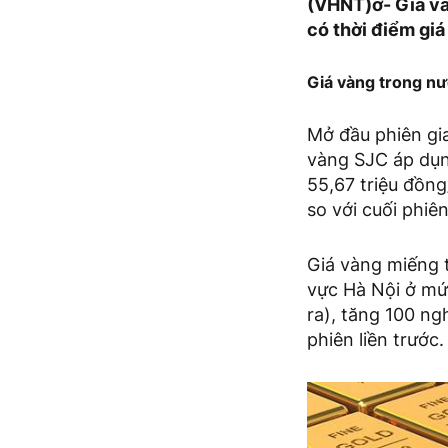
(VHNT)ơ- Giá và
có thời điểm gi
Giá vàng trong n
Mở đầu phiên gia
vàng SJC áp dụn
55,67 triệu đồng
so với cuối phiên
Giá vàng miếng 
vực Hà Nội ở mứ
ra), tăng 100 ng
phiên liền trước.