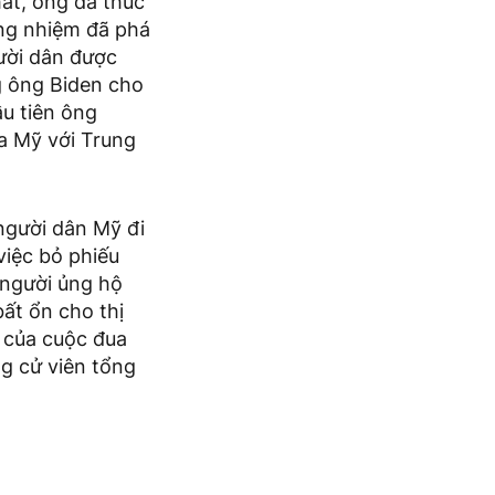
át, ông đã thúc
ơng nhiệm đã phá
gười dân được
g ông Biden cho
ầu tiên ông
a Mỹ với Trung
người dân Mỹ đi
việc bỏ phiếu
 người ủng hộ
bất ổn cho thị
t của cuộc đua
g cử viên tổng