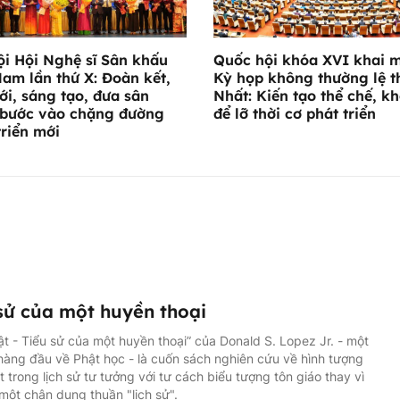
ội Hội Nghệ sĩ Sân khấu
Quốc hội khóa XVI khai 
Nam lần thứ X: Đoàn kết,
Kỳ họp không thường lệ t
ới, sáng tạo, đưa sân
Nhất: Kiến tạo thể chế, k
bước vào chặng đường
để lỡ thời cơ phát triển
triển mới
sử của một huyền thoại
t - Tiểu sử của một huyền thoại” của Donald S. Lopez Jr. - một
hàng đầu về Phật học - là cuốn sách nghiên cứu về hình tượng
 trong lịch sử tư tưởng với tư cách biểu tượng tôn giáo thay vì
 một chân dung thuần "lịch sử".