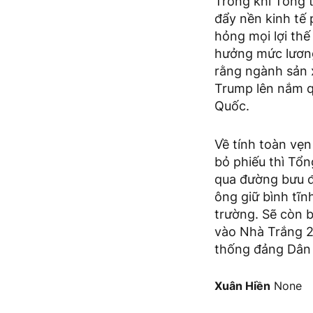
Trong khi Tổng 
đẩy nền kinh tế
hỏng mọi lợi thế
hưởng mức lương
rằng ngành sản x
Trump lên nắm q
Quốc.
Về tính toàn vẹn
bỏ phiếu thì Tổn
qua đường bưu đ
ông giữ bình tĩn
trường. Sẽ còn b
vào Nhà Trắng 2
thống đảng Dân 
Xuân Hiền
None