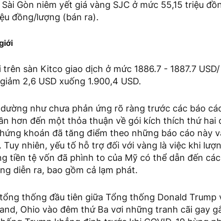
 Sài Gòn niêm yết giá vàng SJC ở mức 55,15 triệu đồ
iệu đồng/lượng (bán ra).
giới
i trên sàn Kitco giao dịch ở mức 1886.7 - 1887.7 USD
 giảm 2,6 USD xuống 1.900,4 USD.
 dường như chưa phản ứng rõ ràng trước các báo cá
ần hơn đến một thỏa thuận về gói kích thích thứ hai
chứng khoán đã tăng điểm theo những báo cáo này và 
. Tuy nhiên, yếu tố hỗ trợ đối với vàng là việc khi lư
 tiền tệ vốn đã phình to của Mỹ có thể dẫn đến các
ng diễn ra, bao gồm cả lạm phát.
 tổng thống đầu tiên giữa Tổng thống Donald Trump 
eland, Ohio vào đêm thứ Ba vơi những tranh cãi gay g