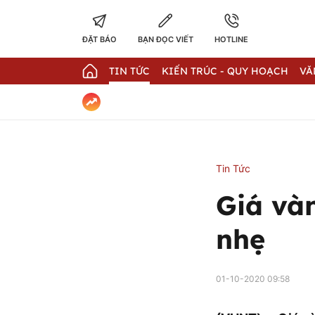
ĐẶT BÁO
BẠN ĐỌC VIẾT
HOTLINE
TIN TỨC
KIẾN TRÚC - QUY HOẠCH
VĂ
Tin Tức
Giá và
nhẹ
01-10-2020 09:58