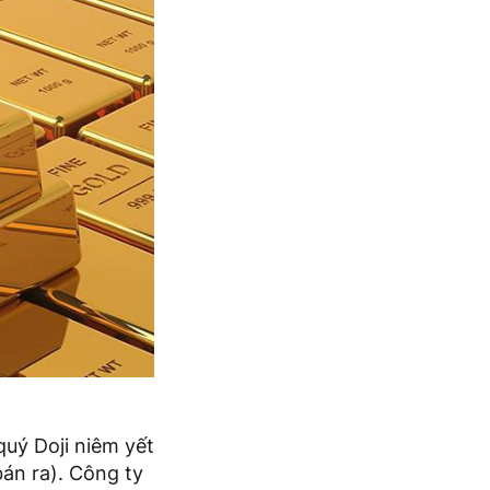
uý Doji niêm yết
bán ra). Công ty