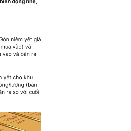
 biến động nhẹ,
Gòn niêm yết giá
(mua vào) và
a vào và bán ra
m yết cho khu
đồng/lượng (bán
n ra so với cuối