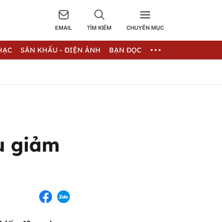
EMAIL
TÌM KIẾM
CHUYÊN MỤC
HẠC
SÂN KHẤU - ĐIỆN ẢNH
BẠN ĐỌC
u giảm