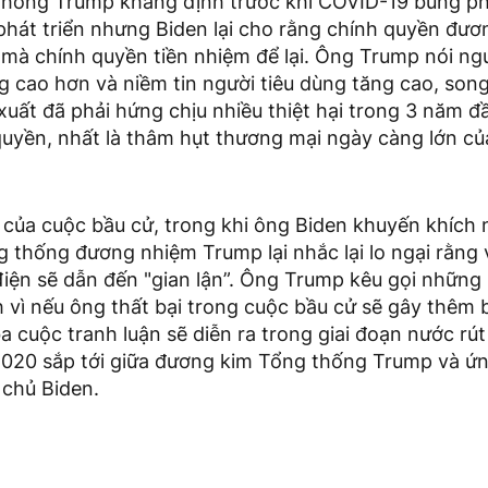
thống Trump khẳng định trước khi COVID-19 bùng ph
 phát triển nhưng Biden lại cho rằng chính quyền đư
 mà chính quyền tiền nhiệm để lại. Ông Trump nói n
 cao hơn và niềm tin người tiêu dùng tăng cao, son
uất đã phải hứng chịu nhiều thiệt hại trong 3 năm đ
uyền, nhất là thâm hụt thương mại ngày càng lớn củ
 của cuộc bầu cử, trong khi ông Biden khuyến khích 
g thống đương nhiệm Trump lại nhắc lại lo ngại rằng 
iện sẽ dẫn đến "gian lận”. Ông Trump kêu gọi những
h vì nếu ông thất bại trong cuộc bầu cử sẽ gây thêm 
a cuộc tranh luận sẽ diễn ra trong giai đoạn nước rú
020 sắp tới giữa đương kim Tổng thống Trump và ứn
chủ Biden.