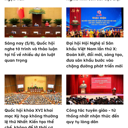
Sáng nay (5/8), Quốc hội
Đại hội Hội Nghệ sĩ Sân
nghe tờ trình và thảo luận
khấu Việt Nam lần thứ X:
tại tổ về nhiều dự án luật
Đoàn kết, đổi mới, sáng tạo,
quan trọng
đưa sân khấu bước vào
chặng đường phát triển mới
Quốc hội khóa XVI khai
Công tác tuyên giáo - từ
mạc Kỳ họp không thường
thống nhất nhận thức đến
lệ thứ Nhất: Kiến tạo thể
quy tụ lòng dân
chế, không để lỡ thời cơ