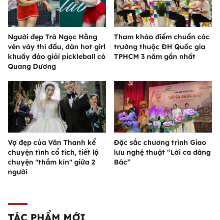
Người đẹp Trà Ngọc Hằng
Tham khảo điểm chuẩn các
vén váy thi đấu, dàn hot girl
trường thuộc ĐH Quốc gia
khuấy đảo giải pickleball có
TPHCM 3 năm gần nhất
Quang Dương
Vợ đẹp của Văn Thanh kể
Đặc sắc chương trình Giao
chuyện tình cổ tích, tiết lộ
lưu nghệ thuật “Lời ca dâng
chuyện "thầm kín" giữa 2
Bác”
người
TÁC PHẨM MỚI