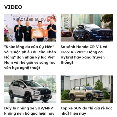
VIDEO
"Khúc lãng du của Cụ Mén"
So sánh Honda CR-V L và
và "Cuộc phiêu du của Chép
CR-V RS 2025: Động cơ
Hồng" đón nhận kỷ lục Việt
Hybrid hay xăng truyền
Nam và thế giới về sáng tác
thống?
văn học nghệ thuật
Đây là những xe SUV/MPV
Top xe SUV đô thị giá rẻ bậc
không nên bỏ qua hiện nay
nhất hiện nay