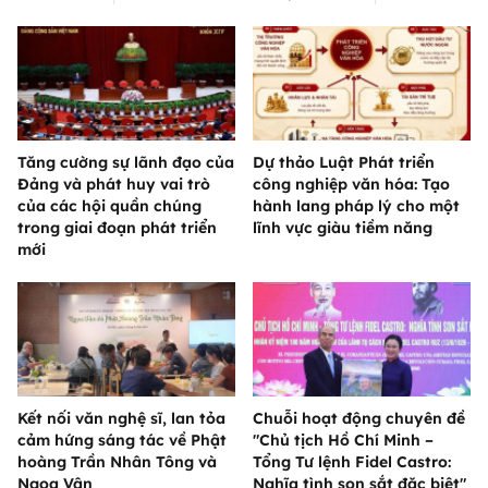
Tăng cường sự lãnh đạo của
Dự thảo Luật Phát triển
Đảng và phát huy vai trò
công nghiệp văn hóa: Tạo
của các hội quần chúng
hành lang pháp lý cho một
trong giai đoạn phát triển
lĩnh vực giàu tiềm năng
mới
Kết nối văn nghệ sĩ, lan tỏa
Chuỗi hoạt động chuyên đề
cảm hứng sáng tác về Phật
"Chủ tịch Hồ Chí Minh –
hoàng Trần Nhân Tông và
Tổng Tư lệnh Fidel Castro:
Ngọa Vân
Nghĩa tình son sắt đặc biệt"