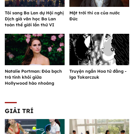
Tôi sang Ba Lan dự Hội nghị
Mặt trời thi ca của nước
Dịch giả văn học Ba Lan
Đức
toàn thế giới lần thứ VI
Natalie Portman: Đóa bạch
Truyện ngắn Hoa tử đằng -
trà tinh khôi giữa
lga Tokarczuk
Hollywood hào nhoáng
GIẢI TRÍ