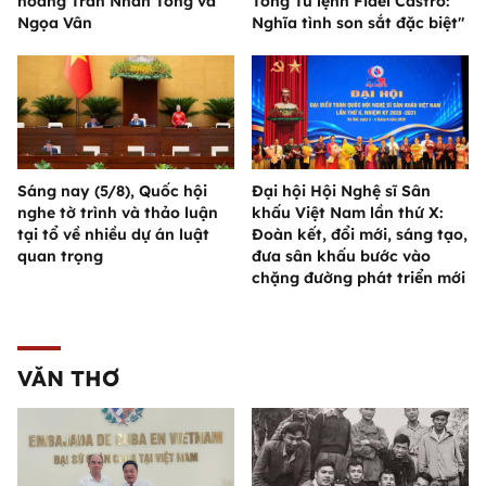
hoàng Trần Nhân Tông và
Tổng Tư lệnh Fidel Castro:
Ngọa Vân
Nghĩa tình son sắt đặc biệt"
Sáng nay (5/8), Quốc hội
Đại hội Hội Nghệ sĩ Sân
nghe tờ trình và thảo luận
khấu Việt Nam lần thứ X:
tại tổ về nhiều dự án luật
Đoàn kết, đổi mới, sáng tạo,
quan trọng
đưa sân khấu bước vào
chặng đường phát triển mới
VĂN THƠ