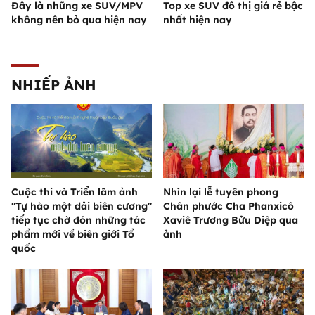
Đây là những xe SUV/MPV
Top xe SUV đô thị giá rẻ bậc
không nên bỏ qua hiện nay
nhất hiện nay
NHIẾP ẢNH
Cuộc thi và Triển lãm ảnh
Nhìn lại lễ tuyên phong
"Tự hào một dải biên cương"
Chân phước Cha Phanxicô
tiếp tục chờ đón những tác
Xaviê Trương Bửu Diệp qua
phẩm mới về biên giới Tổ
ảnh
quốc