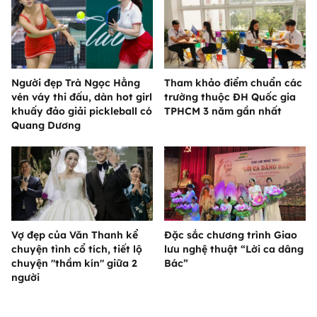
Người đẹp Trà Ngọc Hằng
Tham khảo điểm chuẩn các
vén váy thi đấu, dàn hot girl
trường thuộc ĐH Quốc gia
khuấy đảo giải pickleball có
TPHCM 3 năm gần nhất
Quang Dương
Vợ đẹp của Văn Thanh kể
Đặc sắc chương trình Giao
chuyện tình cổ tích, tiết lộ
lưu nghệ thuật “Lời ca dâng
chuyện "thầm kín" giữa 2
Bác”
người