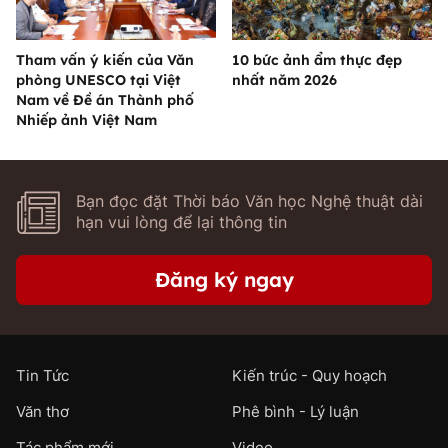
Tham vấn ý kiến của Văn
10 bức ảnh ẩm thực đẹp
phòng UNESCO tại Việt
nhất năm 2026
Nam về Đề án Thành phố
Nhiếp ảnh Việt Nam
Bạn đọc đặt Thời báo Văn học Nghệ thuật dài
hạn vui lòng để lại thông tin
Đăng ký ngay
Tin Tức
Kiến trúc - Quy hoạch
Văn thơ
Phê bình - Lý luận
Tác phẩm mới
Video