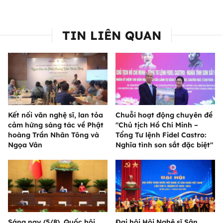
TIN LIÊN QUAN
Kết nối văn nghệ sĩ, lan tỏa
Chuỗi hoạt động chuyên đề
cảm hứng sáng tác về Phật
"Chủ tịch Hồ Chí Minh –
hoàng Trần Nhân Tông và
Tổng Tư lệnh Fidel Castro:
Ngọa Vân
Nghĩa tình son sắt đặc biệt"
Sáng nay (5/8), Quốc hội
Đại hội Hội Nghệ sĩ Sân