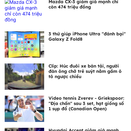
Mazda CX-3 giảm giá mạnh chỉ
còn 474 triệu đồng
3 thứ giúp iPhone Ultra "đánh bại"
Galaxy Z Fold8
Clip: Húc đuôi xe bán tải, người
đàn ông chở trẻ suýt nằm gầm ô
tô ngược chiều
Video tennis Zverev - Griekspoor:
"Địa chấn" sau 3 set, hạt giống số
1 sụp đổ (Canadian Open)
Hyundai Accent giảm giá mạnh