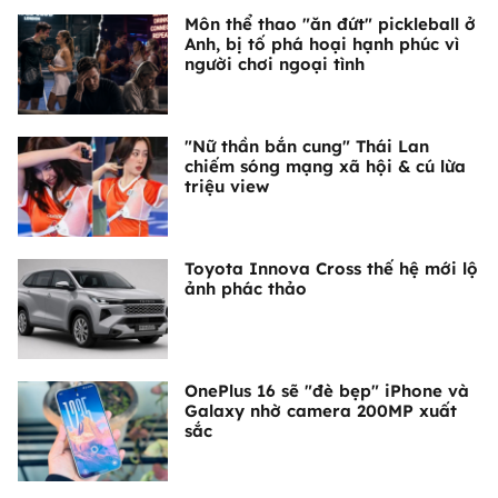
Môn thể thao "ăn đứt" pickleball ở
Anh, bị tố phá hoại hạnh phúc vì
người chơi ngoại tình
"Nữ thần bắn cung" Thái Lan
chiếm sóng mạng xã hội & cú lừa
triệu view
Toyota Innova Cross thế hệ mới lộ
ảnh phác thảo
OnePlus 16 sẽ "đè bẹp" iPhone và
Galaxy nhờ camera 200MP xuất
sắc