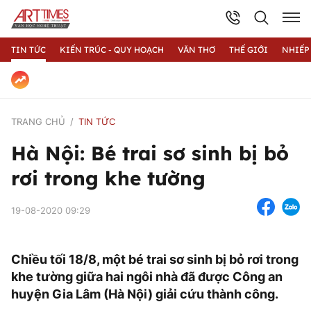
TIN TỨC
KIẾN TRÚC - QUY HOẠCH
VĂN THƠ
THẾ GIỚI
NHIẾP
TRANG CHỦ
TIN TỨC
Hà Nội: Bé trai sơ sinh bị bỏ
rơi trong khe tường
19-08-2020 09:29
Chiều tối 18/8, một bé trai sơ sinh bị bỏ rơi trong
khe tường giữa hai ngôi nhà đã được Công an
huyện Gia Lâm (Hà Nội) giải cứu thành công.