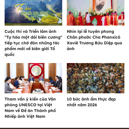
Cuộc thi và Triển lãm ảnh
Nhìn lại lễ tuyên phong
"Tự hào một dải biên cương"
Chân phước Cha Phanxicô
tiếp tục chờ đón những tác
Xaviê Trương Bửu Diệp qua
phẩm mới về biên giới Tổ
ảnh
quốc
Tham vấn ý kiến của Văn
10 bức ảnh ẩm thực đẹp
phòng UNESCO tại Việt
nhất năm 2026
Nam về Đề án Thành phố
Nhiếp ảnh Việt Nam