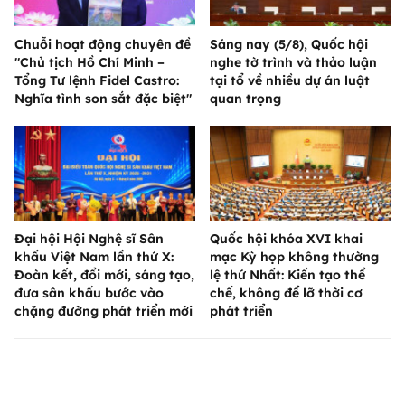
Chuỗi hoạt động chuyên đề
Sáng nay (5/8), Quốc hội
"Chủ tịch Hồ Chí Minh –
nghe tờ trình và thảo luận
Tổng Tư lệnh Fidel Castro:
tại tổ về nhiều dự án luật
Nghĩa tình son sắt đặc biệt"
quan trọng
Đại hội Hội Nghệ sĩ Sân
Quốc hội khóa XVI khai
khấu Việt Nam lần thứ X:
mạc Kỳ họp không thường
Đoàn kết, đổi mới, sáng tạo,
lệ thứ Nhất: Kiến tạo thể
đưa sân khấu bước vào
chế, không để lỡ thời cơ
chặng đường phát triển mới
phát triển