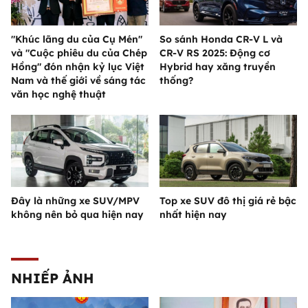
"Khúc lãng du của Cụ Mén"
So sánh Honda CR-V L và
và "Cuộc phiêu du của Chép
CR-V RS 2025: Động cơ
Hồng" đón nhận kỷ lục Việt
Hybrid hay xăng truyền
Nam và thế giới về sáng tác
thống?
văn học nghệ thuật
Đây là những xe SUV/MPV
Top xe SUV đô thị giá rẻ bậc
không nên bỏ qua hiện nay
nhất hiện nay
NHIẾP ẢNH