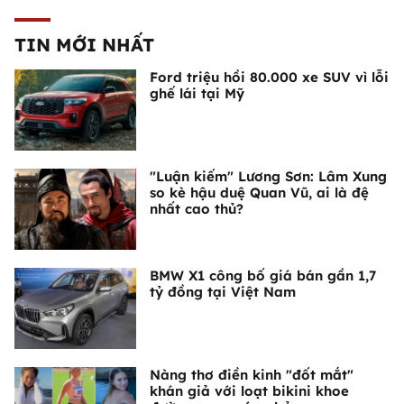
TIN MỚI NHẤT
Ford triệu hồi 80.000 xe SUV vì lỗi
ghế lái tại Mỹ
"Luận kiếm" Lương Sơn: Lâm Xung
so kè hậu duệ Quan Vũ, ai là đệ
nhất cao thủ?
BMW X1 công bố giá bán gần 1,7
tỷ đồng tại Việt Nam
Nàng thơ điền kinh "đốt mắt"
khán giả với loạt bikini khoe