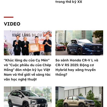
trong thế kỷ XX
VIDEO
"Khúc lãng du của Cụ Mén"
So sánh Honda CR-V L và
và "Cuộc phiêu du của Chép
CR-V RS 2025: Động cơ
Hồng" đón nhận kỷ lục Việt
Hybrid hay xăng truyền
Nam và thế giới về sáng tác
thống?
văn học nghệ thuật