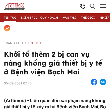
TIN TỨC
KIẾN TRÚC - QUY HOẠCH
VĂN THƠ
THẾ GIỚI
NHIẾP
TRANG CHỦ
TIN TỨC
Khởi tố thêm 2 bị can vụ
nâng khống giá thiết bị y tế
ở Bệnh viện Bạch Mai
05-02-2021 07:45
(Arttimes) - Liên quan đến sai phạm nâng khống
giá thiết bị y tế xảy ra tại Bệnh viện Bạch Mai, Bộ