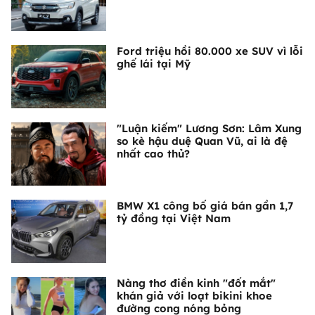
Ford triệu hồi 80.000 xe SUV vì lỗi
ghế lái tại Mỹ
"Luận kiếm" Lương Sơn: Lâm Xung
so kè hậu duệ Quan Vũ, ai là đệ
nhất cao thủ?
BMW X1 công bố giá bán gần 1,7
tỷ đồng tại Việt Nam
Nàng thơ điền kinh "đốt mắt"
khán giả với loạt bikini khoe
đường cong nóng bỏng