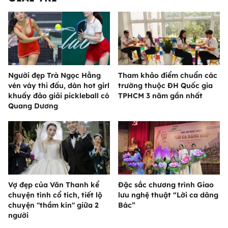
Người đẹp Trà Ngọc Hằng
Tham khảo điểm chuẩn các
vén váy thi đấu, dàn hot girl
trường thuộc ĐH Quốc gia
khuấy đảo giải pickleball có
TPHCM 3 năm gần nhất
Quang Dương
Vợ đẹp của Văn Thanh kể
Đặc sắc chương trình Giao
chuyện tình cổ tích, tiết lộ
lưu nghệ thuật “Lời ca dâng
chuyện "thầm kín" giữa 2
Bác”
người