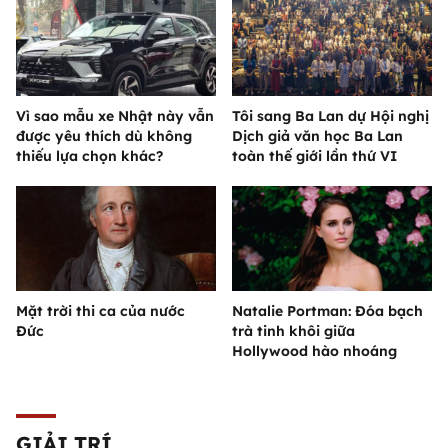
Vì sao mẫu xe Nhật này vẫn
Tôi sang Ba Lan dự Hội nghị
được yêu thích dù không
Dịch giả văn học Ba Lan
thiếu lựa chọn khác?
toàn thế giới lần thứ VI
Mặt trời thi ca của nước
Natalie Portman: Đóa bạch
Đức
trà tinh khôi giữa
Hollywood hào nhoáng
GIẢI TRÍ