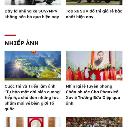
Đây là những xe SUV/MPV
Top xe SUV đô thị giá rẻ bậc
không nên bỏ qua hiện nay
nhất hiện nay
NHIẾP ẢNH
Cuộc thi và Triển lãm ảnh
Nhìn lại lễ tuyên phong
"Tự hào một dải biên cương"
Chân phước Cha Phanxicô
tiếp tục chờ đón những tác
Xaviê Trương Bửu Diệp qua
phẩm mới về biên giới Tổ
ảnh
quốc