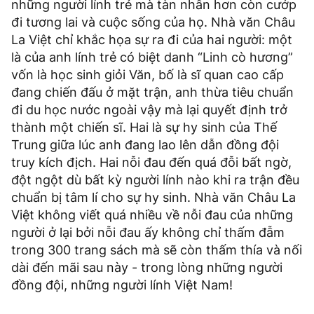
những người lính trẻ mà tàn nhẫn hơn còn cướp
đi tương lai và cuộc sống của họ. Nhà văn Châu
La Việt chỉ khắc họa sự ra đi của hai người: một
là của anh lính trẻ có biệt danh “Linh cò hương”
vốn là học sinh giỏi Văn, bố là sĩ quan cao cấp
đang chiến đấu ở mặt trận, anh thừa tiêu chuẩn
đi du học nước ngoài vậy mà lại quyết định trở
thành một chiến sĩ. Hai là sự hy sinh của Thế
Trung giữa lúc anh đang lao lên dẫn đồng đội
truy kích địch. Hai nỗi đau đến quá đỗi bất ngờ,
đột ngột dù bất kỳ người lính nào khi ra trận đều
chuẩn bị tâm lí cho sự hy sinh. Nhà văn Châu La
Việt không viết quá nhiều về nỗi đau của những
người ở lại bởi nỗi đau ấy không chỉ thấm đẫm
trong 300 trang sách mà sẽ còn thấm thía và nối
dài đến mãi sau này - trong lòng những người
đồng đội, những người lính Việt Nam!