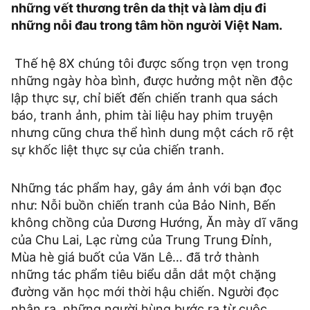
những vết thương trên da thịt và làm dịu đi
những nỗi đau trong tâm hồn người Việt Nam.
Thế hệ 8X chúng tôi được sống trọn vẹn trong
những ngày hòa bình, được hưởng một nền độc
lập thực sự, chỉ biết đến chiến tranh qua sách
báo, tranh ảnh, phim tài liệu hay phim truyện
nhưng cũng chưa thể hình dung một cách rõ rệt
sự khốc liệt thực sự của chiến tranh.
Những tác phẩm hay, gây ám ảnh với bạn đọc
như: Nỗi buồn chiến tranh của Bảo Ninh, Bến
không chồng của Dương Hướng, Ăn mày dĩ vãng
của Chu Lai, Lạc rừng của Trung Trung Đỉnh,
Mùa hè giá buốt của Văn Lê… đã trở thành
những tác phẩm tiêu biểu dẫn dắt một chặng
đường văn học mới thời hậu chiến. Người đọc
nhận ra, những người hùng bước ra từ cuộc