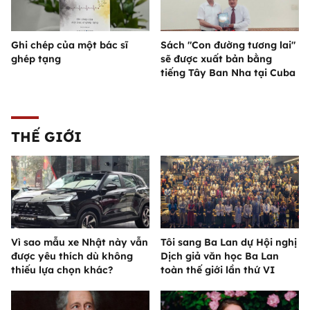
Ghi chép của một bác sĩ
Sách "Con đường tương lai"
ghép tạng
sẽ được xuất bản bằng
tiếng Tây Ban Nha tại Cuba
THẾ GIỚI
Vì sao mẫu xe Nhật này vẫn
Tôi sang Ba Lan dự Hội nghị
được yêu thích dù không
Dịch giả văn học Ba Lan
thiếu lựa chọn khác?
toàn thế giới lần thứ VI