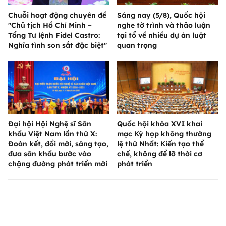
Chuỗi hoạt động chuyên đề
Sáng nay (5/8), Quốc hội
"Chủ tịch Hồ Chí Minh –
nghe tờ trình và thảo luận
Tổng Tư lệnh Fidel Castro:
tại tổ về nhiều dự án luật
Nghĩa tình son sắt đặc biệt"
quan trọng
Đại hội Hội Nghệ sĩ Sân
Quốc hội khóa XVI khai
khấu Việt Nam lần thứ X:
mạc Kỳ họp không thường
Đoàn kết, đổi mới, sáng tạo,
lệ thứ Nhất: Kiến tạo thể
đưa sân khấu bước vào
chế, không để lỡ thời cơ
chặng đường phát triển mới
phát triển