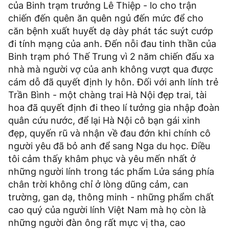
của Binh trạm trưởng Lê Thiệp - lo cho trận
chiến đến quên ăn quên ngủ đến mức để cho
căn bệnh xuất huyết dạ dày phát tác suýt cướp
đi tính mạng của anh. Đến nỗi đau tinh thần của
Binh trạm phó Thế Trung vì 2 năm chiến đấu xa
nhà mà người vợ của anh không vượt qua được
cám dỗ đã quyết định ly hôn. Đối với anh lính trẻ
Trần Bình - một chàng trai Hà Nội đẹp trai, tài
hoa đã quyết định đi theo lí tưởng gia nhập đoàn
quân cứu nước, để lại Hà Nội cô bạn gái xinh
đẹp, quyến rũ và nhận về đau đớn khi chính cô
người yêu đã bỏ anh để sang Nga du học. Điều
tôi cảm thấy khâm phục và yêu mến nhất ở
những người lính trong tác phẩm Lửa sáng phía
chân trời không chỉ ở lòng dũng cảm, can
trường, gan dạ, thông minh - những phẩm chất
cao quý của người lính Việt Nam mà họ còn là
những người đàn ông rất mực vị tha, cao