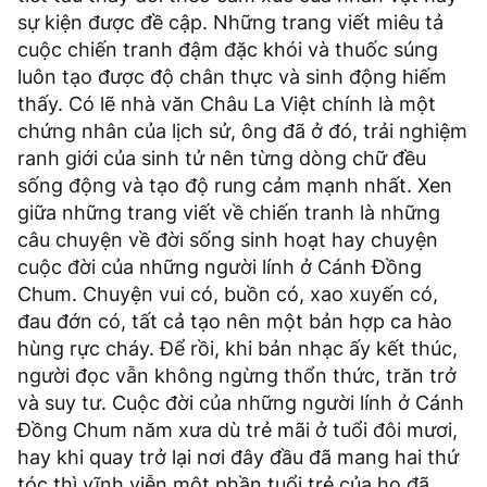
sự kiện được đề cập. Những trang viết miêu tả
cuộc chiến tranh đậm đặc khói và thuốc súng
luôn tạo được độ chân thực và sinh động hiếm
thấy. Có lẽ nhà văn Châu La Việt chính là một
chứng nhân của lịch sử, ông đã ở đó, trải nghiệm
ranh giới của sinh tử nên từng dòng chữ đều
sống động và tạo độ rung cảm mạnh nhất. Xen
giữa những trang viết về chiến tranh là những
câu chuyện về đời sống sinh hoạt hay chuyện
cuộc đời của những người lính ở Cánh Đồng
Chum. Chuyện vui có, buồn có, xao xuyến có,
đau đớn có, tất cả tạo nên một bản hợp ca hào
hùng rực cháy. Để rồi, khi bản nhạc ấy kết thúc,
người đọc vẫn không ngừng thổn thức, trăn trở
và suy tư. Cuộc đời của những người lính ở Cánh
Đồng Chum năm xưa dù trẻ mãi ở tuổi đôi mươi,
hay khi quay trở lại nơi đây đầu đã mang hai thứ
tóc thì vĩnh viễn một phần tuổi trẻ của họ đã