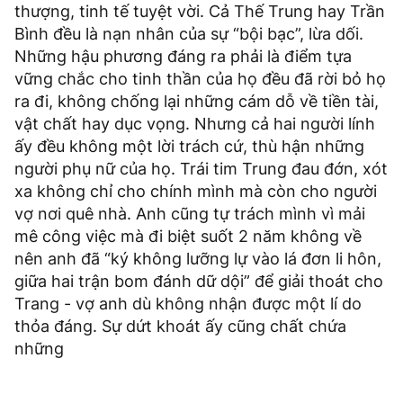
thượng, tinh tế tuyệt vời. Cả Thế Trung hay Trần
Bình đều là nạn nhân của sự “bội bạc”, lừa dối.
Những hậu phương đáng ra phải là điểm tựa
vững chắc cho tinh thần của họ đều đã rời bỏ họ
ra đi, không chống lại những cám dỗ về tiền tài,
vật chất hay dục vọng. Nhưng cả hai người lính
ấy đều không một lời trách cứ, thù hận những
người phụ nữ của họ. Trái tim Trung đau đớn, xót
xa không chỉ cho chính mình mà còn cho người
vợ nơi quê nhà. Anh cũng tự trách mình vì mải
mê công việc mà đi biệt suốt 2 năm không về
nên anh đã “ký không lưỡng lự vào lá đơn li hôn,
giữa hai trận bom đánh dữ dội” để giải thoát cho
Trang - vợ anh dù không nhận được một lí do
thỏa đáng. Sự dứt khoát ấy cũng chất chứa
những