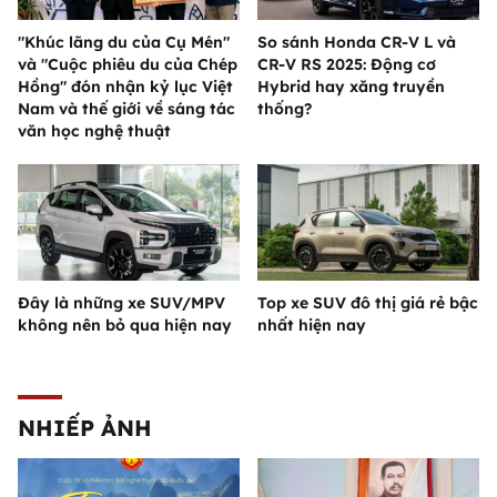
"Khúc lãng du của Cụ Mén"
So sánh Honda CR-V L và
và "Cuộc phiêu du của Chép
CR-V RS 2025: Động cơ
Hồng" đón nhận kỷ lục Việt
Hybrid hay xăng truyền
Nam và thế giới về sáng tác
thống?
văn học nghệ thuật
Đây là những xe SUV/MPV
Top xe SUV đô thị giá rẻ bậc
không nên bỏ qua hiện nay
nhất hiện nay
NHIẾP ẢNH