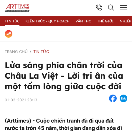
TIN TỨC
KIẾN TRÚC - QUY HOẠCH
VĂN THƠ
THẾ GIỚI
NHIẾP
TRANG CHỦ
TIN TỨC
Lửa sáng phía chân trời của
Châu La Việt - Lời tri ân của
một tấm lòng giữa cuộc đời
01-02-2021 23:13
(Arttimes) - Cuộc chiến tranh đã đi qua đất
nước ta tròn 45 năm, thời gian đang dần xóa đi