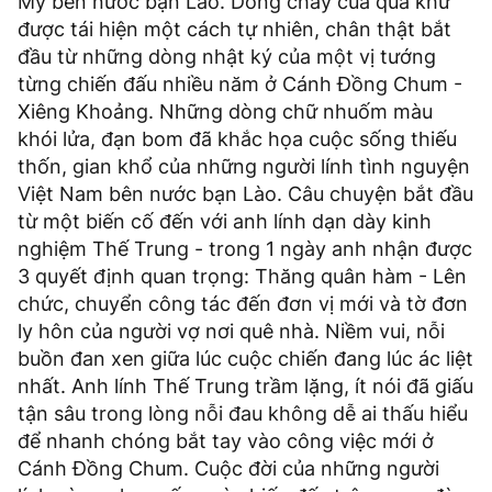
Mỹ bên nước bạn Lào. Dòng chảy của quá khứ
được tái hiện một cách tự nhiên, chân thật bắt
đầu từ những dòng nhật ký của một vị tướng
từng chiến đấu nhiều năm ở Cánh Đồng Chum -
Xiêng Khoảng. Những dòng chữ nhuốm màu
khói lửa, đạn bom đã khắc họa cuộc sống thiếu
thốn, gian khổ của những người lính tình nguyện
Việt Nam bên nước bạn Lào. Câu chuyện bắt đầu
từ một biến cố đến với anh lính dạn dày kinh
nghiệm Thế Trung - trong 1 ngày anh nhận được
3 quyết định quan trọng: Thăng quân hàm - Lên
chức, chuyển công tác đến đơn vị mới và tờ đơn
ly hôn của người vợ nơi quê nhà. Niềm vui, nỗi
buồn đan xen giữa lúc cuộc chiến đang lúc ác liệt
nhất. Anh lính Thế Trung trầm lặng, ít nói đã giấu
tận sâu trong lòng nỗi đau không dễ ai thấu hiểu
để nhanh chóng bắt tay vào công việc mới ở
Cánh Đồng Chum. Cuộc đời của những người