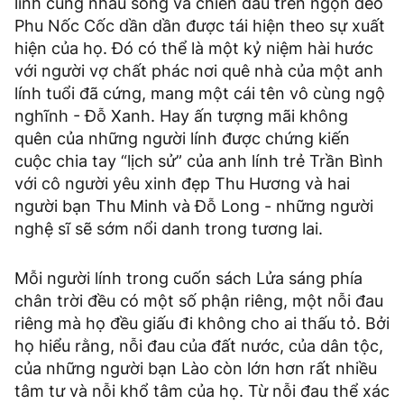
lính cùng nhau sống và chiến đấu trên ngọn đèo
Phu Nốc Cốc dần dần được tái hiện theo sự xuất
hiện của họ. Đó có thể là một kỷ niệm hài hước
với người vợ chất phác nơi quê nhà của một anh
lính tuổi đã cứng, mang một cái tên vô cùng ngộ
nghĩnh - Đỗ Xanh. Hay ấn tượng mãi không
quên của những người lính được chứng kiến
cuộc chia tay “lịch sử” của anh lính trẻ Trần Bình
với cô người yêu xinh đẹp Thu Hương và hai
người bạn Thu Minh và Đỗ Long - những người
nghệ sĩ sẽ sớm nổi danh trong tương lai.
Mỗi người lính trong cuốn sách Lửa sáng phía
chân trời đều có một số phận riêng, một nỗi đau
riêng mà họ đều giấu đi không cho ai thấu tỏ. Bởi
họ hiểu rằng, nỗi đau của đất nước, của dân tộc,
của những người bạn Lào còn lớn hơn rất nhiều
tâm tư và nỗi khổ tâm của họ. Từ nỗi đau thể xác