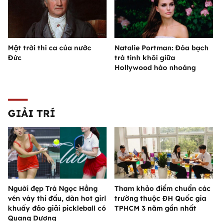
Mặt trời thi ca của nước
Natalie Portman: Đóa bạch
Đức
trà tinh khôi giữa
Hollywood hào nhoáng
GIẢI TRÍ
Người đẹp Trà Ngọc Hằng
Tham khảo điểm chuẩn các
vén váy thi đấu, dàn hot girl
trường thuộc ĐH Quốc gia
khuấy đảo giải pickleball có
TPHCM 3 năm gần nhất
Quang Dương