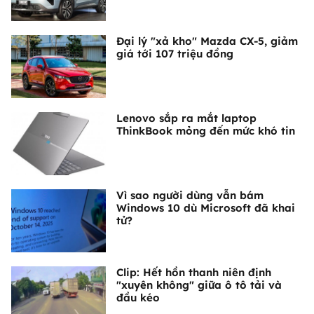
Đại lý "xả kho" Mazda CX-5, giảm
giá tới 107 triệu đồng
Lenovo sắp ra mắt laptop
ThinkBook mỏng đến mức khó tin
Vì sao người dùng vẫn bám
Windows 10 dù Microsoft đã khai
tử?
Clip: Hết hồn thanh niên định
"xuyên không" giữa ô tô tải và
đầu kéo