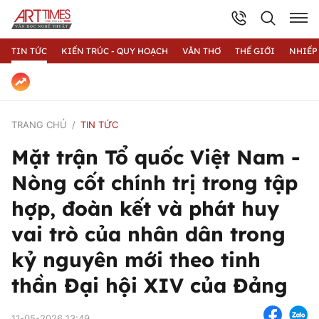
TIN TỨC
KIẾN TRÚC - QUY HOẠCH
VĂN THƠ
THẾ GIỚI
NHIẾP
TRANG CHỦ
TIN TỨC
Mặt trận Tổ quốc Việt Nam -
Nòng cốt chính trị trong tập
hợp, đoàn kết và phát huy
vai trò của nhân dân trong
kỷ nguyên mới theo tinh
thần Đại hội XIV của Đảng
11-05-2026 13:49