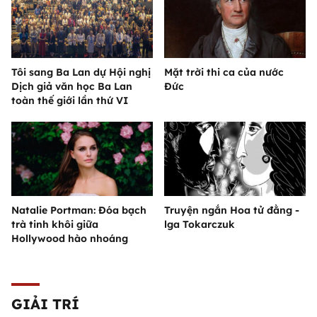
Tôi sang Ba Lan dự Hội nghị
Mặt trời thi ca của nước
Dịch giả văn học Ba Lan
Đức
toàn thế giới lần thứ VI
Natalie Portman: Đóa bạch
Truyện ngắn Hoa tử đằng -
trà tinh khôi giữa
lga Tokarczuk
Hollywood hào nhoáng
GIẢI TRÍ