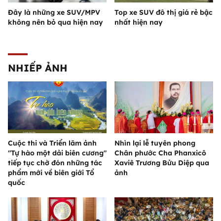
Đây là những xe SUV/MPV
Top xe SUV đô thị giá rẻ bậc
không nên bỏ qua hiện nay
nhất hiện nay
NHIẾP ẢNH
Cuộc thi và Triển lãm ảnh
Nhìn lại lễ tuyên phong
"Tự hào một dải biên cương"
Chân phước Cha Phanxicô
tiếp tục chờ đón những tác
Xaviê Trương Bửu Diệp qua
phẩm mới về biên giới Tổ
ảnh
quốc