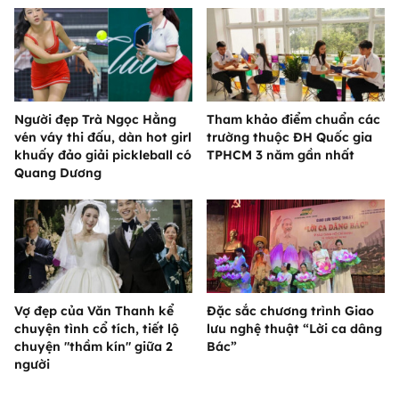
Người đẹp Trà Ngọc Hằng
Tham khảo điểm chuẩn các
vén váy thi đấu, dàn hot girl
trường thuộc ĐH Quốc gia
khuấy đảo giải pickleball có
TPHCM 3 năm gần nhất
Quang Dương
Vợ đẹp của Văn Thanh kể
Đặc sắc chương trình Giao
chuyện tình cổ tích, tiết lộ
lưu nghệ thuật “Lời ca dâng
chuyện "thầm kín" giữa 2
Bác”
người