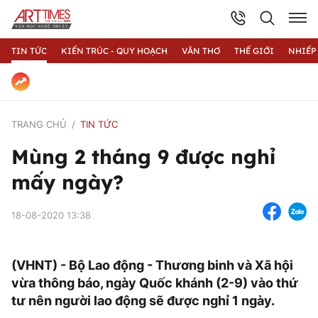
TIN TỨC
KIẾN TRÚC - QUY HOẠCH
VĂN THƠ
THẾ GIỚI
NHIẾP
TRANG CHỦ
TIN TỨC
Mùng 2 tháng 9 được nghỉ
mấy ngày?
18-08-2020 13:38
(VHNT) - Bộ Lao động - Thương binh và Xã hội
vừa thông báo, ngày Quốc khánh (2-9) vào thứ
tư nên người lao động sẽ được nghỉ 1 ngày.