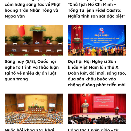
cảm hứng sáng tác về Phật
"Chủ tịch Hồ Chí Minh –
hoàng Trần Nhân Tông và
Tổng Tư lệnh Fidel Castro:
Ngọa Vân
Nghĩa tình son sắt đặc biệt"
Sáng nay (5/8), Quốc hội
Đại hội Hội Nghệ sĩ Sân
nghe tờ trình và thảo luận
khấu Việt Nam lần thứ X:
tại tổ về nhiều dự án luật
Đoàn kết, đổi mới, sáng tạo,
quan trọng
đưa sân khấu bước vào
chặng đường phát triển mới
Quốc hội khóa XVI khai
Công tác tuyên giáo - từ