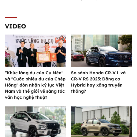
VIDEO
"Khúc lãng du của Cụ Mén"
So sánh Honda CR-V L và
và "Cuộc phiêu du của Chép
CR-V RS 2025: Động cơ
Hồng" đón nhận kỷ lục Việt
Hybrid hay xăng truyền
Nam và thế giới về sáng tác
thống?
văn học nghệ thuật